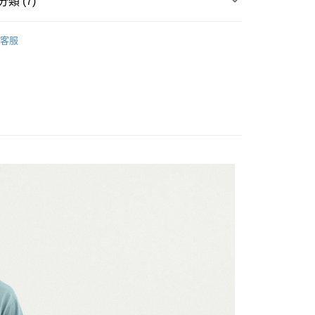
類 (7)
台灣）商業銀行
華泰商業銀行
y
業銀行
遠東國際商業銀行
▶ 服飾
業銀行
永豐商業銀行
客服
業銀行
星展（台灣）商業銀行
性專區
休閒服飾
際商業銀行
中國信託商業銀行
享後付
性專區
所有男性商品
天信用卡公司
FTEE先享後付」】
男子服飾
先享後付是「在收到商品之後才付款」的支付方式。 讓您購物簡單
心！
：不需註冊會員、不需綁卡、不需儲值。
所有NIKE商品
：只要手機號碼，簡訊認證，即可結帳。
：先確認商品／服務後，再付款。
【爸氣狂歡節】滿額再折$888
20，滿NT$1,500(含以上)免運費
EE先享後付」結帳流程】
方式選擇「AFTEE先享後付」後，將跳轉至「AFTEE先享後
頁面，進行簡訊認證並確認金額後，即可完成結帳。
成立數日內，您將收到繳費通知簡訊。
費通知簡訊後14天內，點擊此簡訊中的連結，可透過四大超商
網路銀行／等多元方式進行付款，方視為交易完成。
：結帳手續完成當下不需立刻繳費，但若您需要取消訂單，請聯
的店家。未經商家同意取消之訂單仍視為有效，需透過AFTEE
繳納相關費用。
否成功請以「AFTEE先享後付 」之結帳頁面顯示為準，若有關於
功／繳費後需取消欲退款等相關疑問，請聯繫「AFTEE先享後