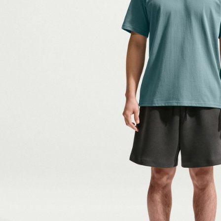
付客戶支
【注意事
１．透過由
交易，需
求債權轉
２．關於
https://aft
３．未成
「AFTE
任。
４．使用「
即時審查
結果請求
５．嚴禁
形，恩沛
動。