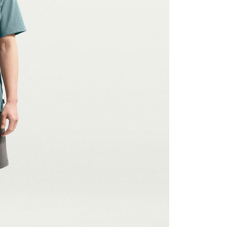
援中心」
https://netprotections.freshdesk.com/support/home
項】
恩沛科技股份有限公司提供之「AFTEE先享後付」服務完成之
依本服務之必要範圍內提供個人資料，並將交易相關給付款項請
讓予恩沛科技股份有限公司。
個人資料處理事宜，請瀏覽以下網址：
ee.tw/terms/#terms3
年的使用者請事先徵得法定代理人或監護人之同意方可使用
E先享後付」，若未經同意申辦者引起之損失，本公司不負相關責
AFTEE先享後付」時，將依據個別帳號之用戶狀況，依本公司
核予不同之上限額度；若仍有額度不足之情形，本公司將視審查
用戶進行身份認證。
一人註冊多個帳號或使用他人資訊註冊。若發現惡意使用之情
科技股份有限公司將有權停止該用戶之使用額度並採取法律行