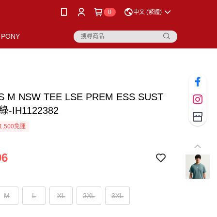
0
中文 (繁體)
PONY
AS M NSW TEE LSE PREM ESS SUST
-IH1122382
1,500免運
96
M
L
XL
2XL
3XL