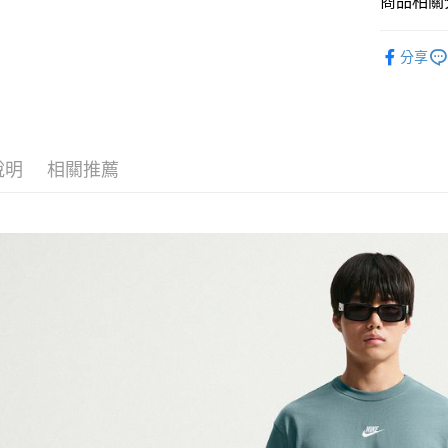
商品相關分
匯豐（
Google Pa
聯邦商
全站商品
元大商
全盈+PAY
分享
玉山商
💁🏻‍♂️ 男
台新國
AFTEE先
💁🏻‍♂️ 男
台灣樂
相關說明
【關於「A
❚ NIKE
AFTEE
說明
相關推薦
新品上市
便利好安
運送方式
１．簡單
❚ NIKE
２．便利
宅配
３．安心
促銷活動
每筆NT$1
【「AFT
１．於結帳
付」結帳
２．訂單
３．收到繳
／ATM／
※ 請注意
絡購買商品
先享後付
※ 交易是
是否繳費成