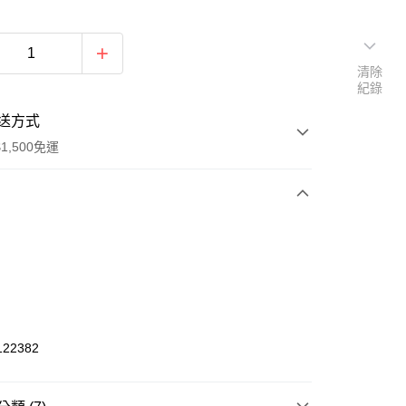
清除
紀錄
送方式
1,500免運
次付款
期付款
0 利率 每期
NT$298
21家銀行
庫商業銀行
第一商業銀行
業銀行
彰化商業銀行
22382
業儲蓄銀行
台北富邦商業銀行
華商業銀行
兆豐國際商業銀行
小企業銀行
台中商業銀行