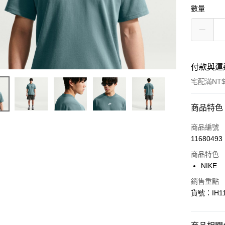
數量
付款與運
宅配滿NT$
付款方式
商品特色
信用卡一
商品編號
11680493
信用卡分
商品特色
3 期 
NIKE
合作金
LINE Pay
銷售重點
華南商
貨號：IH11
Apple Pay
上海商
國泰世
悠遊付
臺灣中