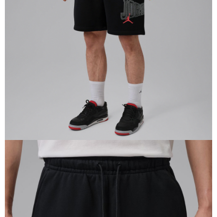
１．於結帳方式選擇「AFTEE先享後付」後，將跳轉至「AFTEE先享後付」
結帳頁面，進行簡訊認證並確認金額後，即可完成結帳。
２．訂單成立數日內，您將收到繳費通知簡訊。
３．收到繳費通知簡訊後14天內，點擊此簡訊中的連結，可透過四大超商／
ATM／網路銀行／等多元方式進行付款，方視為交易完成。
※ 請注意：結帳手續完成當下不需立刻繳費，但若您需要取消訂單，請聯絡
購買商品的店家。未經商家同意取消之訂單仍視為有效，需透過AFTEE先享
後付繳納相關費用。
※ 交易是否成功請以「AFTEE先享後付 」之結帳頁面顯示為準，若有關於
是否繳費成功／繳費後需取消欲退款等相關疑問，請聯繫「AFTEE先享後付
客戶支援中心」
https://netprotections.freshdesk.com/support/home
【注意事項】
１．透過由恩沛科技股份有限公司提供之「AFTEE先享後付」服務完成之交
易，需依本服務之必要範圍內提供個人資料，並將交易相關給付款項請求債
權轉讓予恩沛科技股份有限公司。
２．關於個人資料處理事宜，請瀏覽以下網址：
https://aftee.tw/terms/#terms3
３．未成年的使用者請事先徵得法定代理人或監護人之同意方可使用
「AFTEE先享後付」，若未經同意申辦者引起之損失，本公司不負相關責
任。
４．使用「AFTEE先享後付」時，將依據個別帳號之用戶狀況，依本公司即
時審查核予不同之上限額度；若仍有額度不足之情形，本公司將視審查結果
請求用戶進行身份認證。
５．嚴禁一人註冊多個帳號或使用他人資訊註冊。若發現惡意使用之情形，