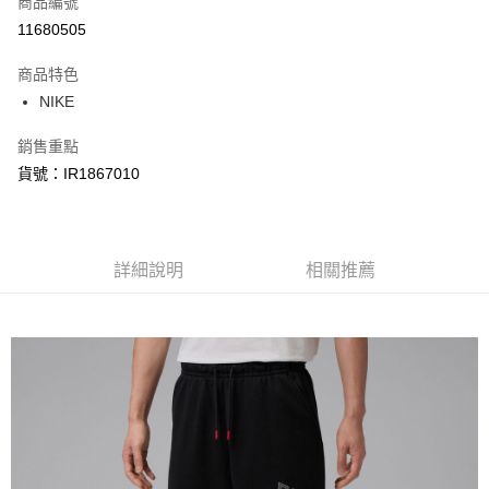
商品編號
信用卡分期付款
11680505
3 期 0 利率 每期
NT$534
21家銀行
商品特色
合作金庫商業銀行
第一商業銀行
LINE Pay
NIKE
華南商業銀行
彰化商業銀行
Apple Pay
上海商業儲蓄銀行
台北富邦商業銀行
銷售重點
國泰世華商業銀行
兆豐國際商業銀行
悠遊付
貨號：IR1867010
臺灣中小企業銀行
台中商業銀行
匯豐（台灣）商業銀行
華泰商業銀行
Google Pay
聯邦商業銀行
遠東國際商業銀行
元大商業銀行
永豐商業銀行
全盈+PAY
玉山商業銀行
詳細說明
星展（台灣）商業銀行
相關推薦
台新國際商業銀行
中國信託商業銀行
AFTEE先享後付
台灣樂天信用卡公司
相關說明
【關於「AFTEE先享後付」】
AFTEE先享後付是「在收到商品之後才付款」的支付方式。 讓您購物簡單
運送方式
便利好安心！
１．簡單：不需註冊會員、不需綁卡、不需儲值。
宅配
２．便利：只要手機號碼，簡訊認證，即可結帳。
每筆NT$120，滿NT$1,500(含以上)免運費
３．安心：先確認商品／服務後，再付款。
【「AFTEE先享後付」結帳流程】