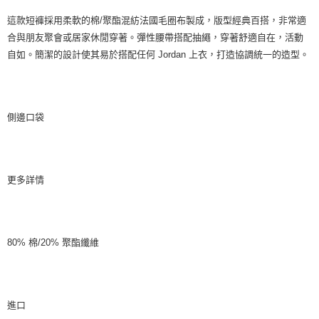
這款短褲採用柔軟的棉/聚酯混紡法國毛圈布製成，版型經典百搭，非常適
合與朋友聚會或居家休閒穿著。彈性腰帶搭配抽繩，穿著舒適自在，活動
自如。簡潔的設計使其易於搭配任何 Jordan 上衣，打造協調統一的造型。
側邊口袋
更多詳情
80% 棉/20% 聚酯纖維
進口