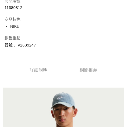
商品編號
信用卡分期付款
11680512
3 期 0 利率 每期
NT$368
21家銀行
商品特色
合作金庫商業銀行
第一商業銀行
LINE Pay
NIKE
華南商業銀行
彰化商業銀行
Apple Pay
上海商業儲蓄銀行
台北富邦商業銀行
銷售重點
國泰世華商業銀行
兆豐國際商業銀行
悠遊付
貨號：IV2639247
臺灣中小企業銀行
台中商業銀行
匯豐（台灣）商業銀行
華泰商業銀行
Google Pay
聯邦商業銀行
遠東國際商業銀行
元大商業銀行
永豐商業銀行
全盈+PAY
玉山商業銀行
詳細說明
星展（台灣）商業銀行
相關推薦
台新國際商業銀行
中國信託商業銀行
AFTEE先享後付
台灣樂天信用卡公司
相關說明
【關於「AFTEE先享後付」】
AFTEE先享後付是「在收到商品之後才付款」的支付方式。 讓您購物簡單
運送方式
便利好安心！
１．簡單：不需註冊會員、不需綁卡、不需儲值。
宅配
２．便利：只要手機號碼，簡訊認證，即可結帳。
每筆NT$120，滿NT$1,500(含以上)免運費
３．安心：先確認商品／服務後，再付款。
【「AFTEE先享後付」結帳流程】