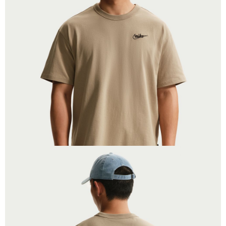
１．於結帳方式選擇「AFTEE先享後付」後，將跳轉至「AFTEE先享後付」
結帳頁面，進行簡訊認證並確認金額後，即可完成結帳。
２．訂單成立數日內，您將收到繳費通知簡訊。
３．收到繳費通知簡訊後14天內，點擊此簡訊中的連結，可透過四大超商／
ATM／網路銀行／等多元方式進行付款，方視為交易完成。
※ 請注意：結帳手續完成當下不需立刻繳費，但若您需要取消訂單，請聯絡
購買商品的店家。未經商家同意取消之訂單仍視為有效，需透過AFTEE先享
後付繳納相關費用。
※ 交易是否成功請以「AFTEE先享後付 」之結帳頁面顯示為準，若有關於
是否繳費成功／繳費後需取消欲退款等相關疑問，請聯繫「AFTEE先享後付
客戶支援中心」
https://netprotections.freshdesk.com/support/home
【注意事項】
１．透過由恩沛科技股份有限公司提供之「AFTEE先享後付」服務完成之交
易，需依本服務之必要範圍內提供個人資料，並將交易相關給付款項請求債
權轉讓予恩沛科技股份有限公司。
２．關於個人資料處理事宜，請瀏覽以下網址：
https://aftee.tw/terms/#terms3
３．未成年的使用者請事先徵得法定代理人或監護人之同意方可使用
「AFTEE先享後付」，若未經同意申辦者引起之損失，本公司不負相關責
任。
４．使用「AFTEE先享後付」時，將依據個別帳號之用戶狀況，依本公司即
時審查核予不同之上限額度；若仍有額度不足之情形，本公司將視審查結果
請求用戶進行身份認證。
５．嚴禁一人註冊多個帳號或使用他人資訊註冊。若發現惡意使用之情形，