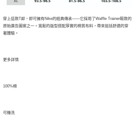
穿上這款T卹，即可擁有Nike的經典傳承——它採用了Waffle Trainer鞋款的
原始廣告圖案之一。寬鬆的版型搭配厚實的棉質布料，帶來挺括舒適的穿
著體驗。
更多詳情
100%棉
可機洗