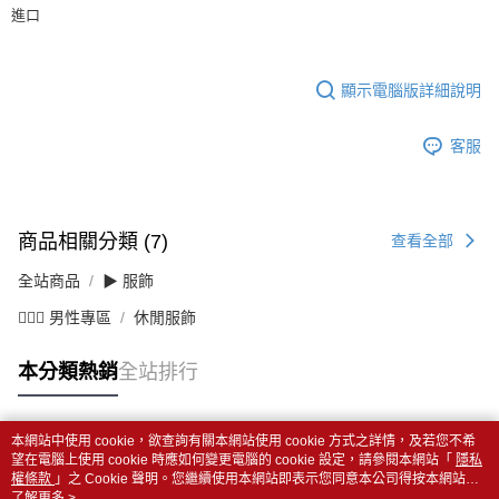
進口
顯示電腦版詳細說明
客服
商品相關分類 (7)
查看全部
全站商品
▶ 服飾
💁🏻‍♂️ 男性專區
休閒服飾
本分類熱銷
全站排行
本網站中使用 cookie，欲查詢有關本網站使用 cookie 方式之詳情，及若您不希
熱門標籤
望在電腦上使用 cookie 時應如何變更電腦的 cookie 設定，請參閱本網站「
隱私
權條款
」之 Cookie 聲明。您繼續使用本網站即表示您同意本公司得按本網站使
用條款之 Cookie 聲明使用 cookie。
了解更多 >