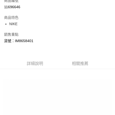
商品編號
信用卡分期付款
11696646
3 期 0 利率 每期
NT$676
21家銀行
商品特色
合作金庫商業銀行
第一商業銀行
LINE Pay
NIKE
華南商業銀行
彰化商業銀行
Apple Pay
上海商業儲蓄銀行
台北富邦商業銀行
銷售重點
國泰世華商業銀行
兆豐國際商業銀行
悠遊付
貨號：IM8658401
臺灣中小企業銀行
台中商業銀行
匯豐（台灣）商業銀行
華泰商業銀行
Google Pay
聯邦商業銀行
遠東國際商業銀行
元大商業銀行
永豐商業銀行
全盈+PAY
玉山商業銀行
詳細說明
星展（台灣）商業銀行
相關推薦
台新國際商業銀行
中國信託商業銀行
AFTEE先享後付
台灣樂天信用卡公司
相關說明
【關於「AFTEE先享後付」】
AFTEE先享後付是「在收到商品之後才付款」的支付方式。 讓您購物簡單
運送方式
便利好安心！
１．簡單：不需註冊會員、不需綁卡、不需儲值。
宅配
２．便利：只要手機號碼，簡訊認證，即可結帳。
每筆NT$120，滿NT$1,500(含以上)免運費
３．安心：先確認商品／服務後，再付款。
【「AFTEE先享後付」結帳流程】