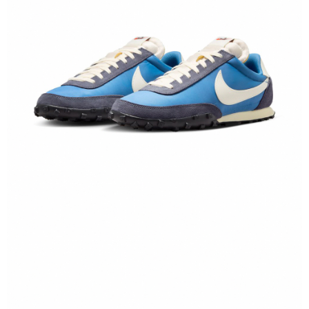
１．於結帳方式選擇「AFTEE先享後付」後，將跳轉至「AFTEE先享後付」
結帳頁面，進行簡訊認證並確認金額後，即可完成結帳。
２．訂單成立數日內，您將收到繳費通知簡訊。
３．收到繳費通知簡訊後14天內，點擊此簡訊中的連結，可透過四大超商／
ATM／網路銀行／等多元方式進行付款，方視為交易完成。
※ 請注意：結帳手續完成當下不需立刻繳費，但若您需要取消訂單，請聯絡
購買商品的店家。未經商家同意取消之訂單仍視為有效，需透過AFTEE先享
後付繳納相關費用。
※ 交易是否成功請以「AFTEE先享後付 」之結帳頁面顯示為準，若有關於
是否繳費成功／繳費後需取消欲退款等相關疑問，請聯繫「AFTEE先享後付
客戶支援中心」
https://netprotections.freshdesk.com/support/home
【注意事項】
１．透過由恩沛科技股份有限公司提供之「AFTEE先享後付」服務完成之交
易，需依本服務之必要範圍內提供個人資料，並將交易相關給付款項請求債
權轉讓予恩沛科技股份有限公司。
２．關於個人資料處理事宜，請瀏覽以下網址：
https://aftee.tw/terms/#terms3
３．未成年的使用者請事先徵得法定代理人或監護人之同意方可使用
「AFTEE先享後付」，若未經同意申辦者引起之損失，本公司不負相關責
任。
４．使用「AFTEE先享後付」時，將依據個別帳號之用戶狀況，依本公司即
時審查核予不同之上限額度；若仍有額度不足之情形，本公司將視審查結果
請求用戶進行身份認證。
５．嚴禁一人註冊多個帳號或使用他人資訊註冊。若發現惡意使用之情形，