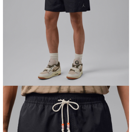
１．於結帳方式選擇「AFTEE先享後付」後，將跳轉至「AFTEE先享後付」
結帳頁面，進行簡訊認證並確認金額後，即可完成結帳。
２．訂單成立數日內，您將收到繳費通知簡訊。
３．收到繳費通知簡訊後14天內，點擊此簡訊中的連結，可透過四大超商／
ATM／網路銀行／等多元方式進行付款，方視為交易完成。
※ 請注意：結帳手續完成當下不需立刻繳費，但若您需要取消訂單，請聯絡
購買商品的店家。未經商家同意取消之訂單仍視為有效，需透過AFTEE先享
後付繳納相關費用。
※ 交易是否成功請以「AFTEE先享後付 」之結帳頁面顯示為準，若有關於
是否繳費成功／繳費後需取消欲退款等相關疑問，請聯繫「AFTEE先享後付
客戶支援中心」
https://netprotections.freshdesk.com/support/home
【注意事項】
１．透過由恩沛科技股份有限公司提供之「AFTEE先享後付」服務完成之交
易，需依本服務之必要範圍內提供個人資料，並將交易相關給付款項請求債
權轉讓予恩沛科技股份有限公司。
２．關於個人資料處理事宜，請瀏覽以下網址：
https://aftee.tw/terms/#terms3
３．未成年的使用者請事先徵得法定代理人或監護人之同意方可使用
「AFTEE先享後付」，若未經同意申辦者引起之損失，本公司不負相關責
任。
４．使用「AFTEE先享後付」時，將依據個別帳號之用戶狀況，依本公司即
時審查核予不同之上限額度；若仍有額度不足之情形，本公司將視審查結果
請求用戶進行身份認證。
５．嚴禁一人註冊多個帳號或使用他人資訊註冊。若發現惡意使用之情形，