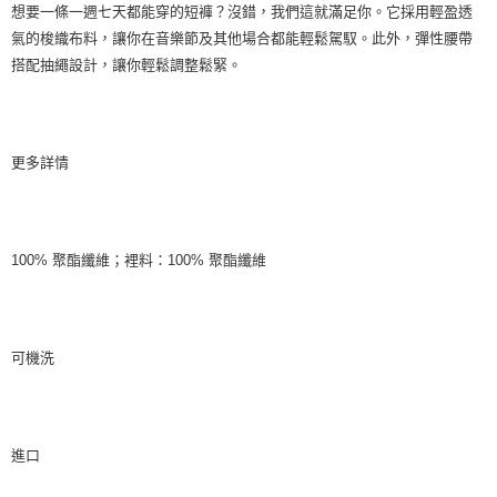
想要一條一週七天都能穿的短褲？沒錯，我們這就滿足你。它採用輕盈透
氣的梭織布料，讓你在音樂節及其他場合都能輕鬆駕馭。此外，彈性腰帶
搭配抽繩設計，讓你輕鬆調整鬆緊。
更多詳情
100% 聚酯纖維；裡料：100% 聚酯纖維
可機洗
進口