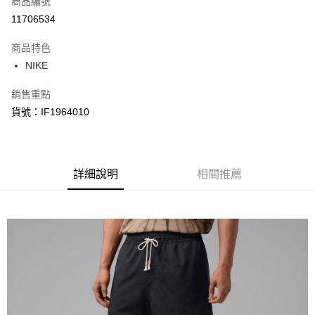
商品編號
信用卡分期付款
11706534
3 期 0 利率 每期
NT$415
21家銀行
商品特色
合作金庫商業銀行
第一商業銀行
LINE Pay
NIKE
華南商業銀行
彰化商業銀行
Apple Pay
上海商業儲蓄銀行
台北富邦商業銀行
銷售重點
國泰世華商業銀行
兆豐國際商業銀行
悠遊付
貨號：IF1964010
臺灣中小企業銀行
台中商業銀行
匯豐（台灣）商業銀行
華泰商業銀行
Google Pay
聯邦商業銀行
遠東國際商業銀行
元大商業銀行
永豐商業銀行
全盈+PAY
玉山商業銀行
詳細說明
星展（台灣）商業銀行
相關推薦
台新國際商業銀行
中國信託商業銀行
AFTEE先享後付
台灣樂天信用卡公司
相關說明
【關於「AFTEE先享後付」】
AFTEE先享後付是「在收到商品之後才付款」的支付方式。 讓您購物簡單
運送方式
便利好安心！
１．簡單：不需註冊會員、不需綁卡、不需儲值。
宅配
２．便利：只要手機號碼，簡訊認證，即可結帳。
每筆NT$120，滿NT$1,500(含以上)免運費
３．安心：先確認商品／服務後，再付款。
【「AFTEE先享後付」結帳流程】