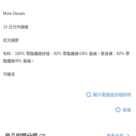
More Details
13 公分內接縫
反光細節
布料：100% 聚酯纖維拼接：82% 聚酯纖維/18% 氨綸。緊身褲：92% 聚
酯纖維/8% 氨綸。
可機洗
顯示電腦版詳細說明
客服
商品相關分類 (7)
查看全部