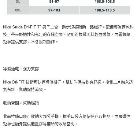
Nike Stride Dri-FIT 7" 男子二合一跑步短褲輔助一路暢行。配備導濕速乾科
技，帶來舒適性和充足的存儲空間。耐用的梭織面料輕盈透氣，內置氨綸
短褲提供支撐，不會限制動作。
導濕速乾，強力支撐
Nike Dri-FIT 技術可快速導濕排汗，幫助你保持乾爽舒適。後側上片融入透
氣布料，幫助保持涼爽。
收納空間，幫助暢跑
背面拉鍊口袋可收納大部分手機，插手口袋方便快速存取物品。內層彈性
短褲也額外提供能量膠等補給的收納空間。