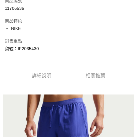
商品編號
信用卡分期付款
11706536
3 期 0 利率 每期
NT$368
21家銀行
商品特色
合作金庫商業銀行
第一商業銀行
LINE Pay
NIKE
華南商業銀行
彰化商業銀行
Apple Pay
上海商業儲蓄銀行
台北富邦商業銀行
銷售重點
國泰世華商業銀行
兆豐國際商業銀行
悠遊付
貨號：IF2035430
臺灣中小企業銀行
台中商業銀行
匯豐（台灣）商業銀行
華泰商業銀行
Google Pay
聯邦商業銀行
遠東國際商業銀行
元大商業銀行
永豐商業銀行
全盈+PAY
玉山商業銀行
詳細說明
星展（台灣）商業銀行
相關推薦
台新國際商業銀行
中國信託商業銀行
AFTEE先享後付
台灣樂天信用卡公司
相關說明
【關於「AFTEE先享後付」】
AFTEE先享後付是「在收到商品之後才付款」的支付方式。 讓您購物簡單
運送方式
便利好安心！
１．簡單：不需註冊會員、不需綁卡、不需儲值。
宅配
２．便利：只要手機號碼，簡訊認證，即可結帳。
每筆NT$120，滿NT$1,500(含以上)免運費
３．安心：先確認商品／服務後，再付款。
【「AFTEE先享後付」結帳流程】