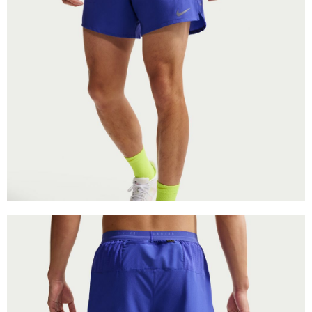
１．於結帳方式選擇「AFTEE先享後付」後，將跳轉至「AFTEE先享後付」
結帳頁面，進行簡訊認證並確認金額後，即可完成結帳。
２．訂單成立數日內，您將收到繳費通知簡訊。
３．收到繳費通知簡訊後14天內，點擊此簡訊中的連結，可透過四大超商／
ATM／網路銀行／等多元方式進行付款，方視為交易完成。
※ 請注意：結帳手續完成當下不需立刻繳費，但若您需要取消訂單，請聯絡
購買商品的店家。未經商家同意取消之訂單仍視為有效，需透過AFTEE先享
後付繳納相關費用。
※ 交易是否成功請以「AFTEE先享後付 」之結帳頁面顯示為準，若有關於
是否繳費成功／繳費後需取消欲退款等相關疑問，請聯繫「AFTEE先享後付
客戶支援中心」
https://netprotections.freshdesk.com/support/home
【注意事項】
１．透過由恩沛科技股份有限公司提供之「AFTEE先享後付」服務完成之交
易，需依本服務之必要範圍內提供個人資料，並將交易相關給付款項請求債
權轉讓予恩沛科技股份有限公司。
２．關於個人資料處理事宜，請瀏覽以下網址：
https://aftee.tw/terms/#terms3
３．未成年的使用者請事先徵得法定代理人或監護人之同意方可使用
「AFTEE先享後付」，若未經同意申辦者引起之損失，本公司不負相關責
任。
４．使用「AFTEE先享後付」時，將依據個別帳號之用戶狀況，依本公司即
時審查核予不同之上限額度；若仍有額度不足之情形，本公司將視審查結果
請求用戶進行身份認證。
５．嚴禁一人註冊多個帳號或使用他人資訊註冊。若發現惡意使用之情形，