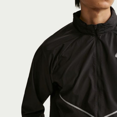
付客戶支
【注意事
１．透過由
交易，需
求債權轉
２．關於
https://aft
３．未成
「AFTE
任。
４．使用「
即時審查
結果請求
５．嚴禁
形，恩沛
動。