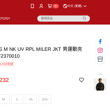
0
中文 (繁體)
PONY
AS M NK UV RPL MILER JKT 男運動夾
F2370010
1,500免運
232
M
L
XL
2XL