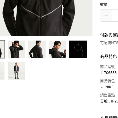
數量
付款與運
宅配滿NT$
付款方式
商品特色
信用卡一
商品編號
11706538
信用卡分
商品特色
3 期 
NIKE
合作金
LINE Pay
銷售重點
華南商
貨號：IF23
Apple Pay
上海商
國泰世
悠遊付
臺灣中