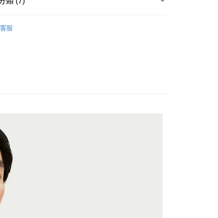
類 (7)
台灣）商業銀行
華泰商業銀行
y
業銀行
遠東國際商業銀行
▶ 服飾
業銀行
永豐商業銀行
客服
業銀行
星展（台灣）商業銀行
性專區
運動服飾
際商業銀行
中國信託商業銀行
享後付
性專區
所有男性商品
天信用卡公司
FTEE先享後付」】
男子服飾
先享後付是「在收到商品之後才付款」的支付方式。 讓您購物簡單
心！
：不需註冊會員、不需綁卡、不需儲值。
所有NIKE商品
：只要手機號碼，簡訊認證，即可結帳。
：先確認商品／服務後，再付款。
【爸氣狂歡節】滿額再折$888
20，滿NT$1,500(含以上)免運費
EE先享後付」結帳流程】
方式選擇「AFTEE先享後付」後，將跳轉至「AFTEE先享後
頁面，進行簡訊認證並確認金額後，即可完成結帳。
成立數日內，您將收到繳費通知簡訊。
費通知簡訊後14天內，點擊此簡訊中的連結，可透過四大超商
網路銀行／等多元方式進行付款，方視為交易完成。
：結帳手續完成當下不需立刻繳費，但若您需要取消訂單，請聯
的店家。未經商家同意取消之訂單仍視為有效，需透過AFTEE
繳納相關費用。
否成功請以「AFTEE先享後付 」之結帳頁面顯示為準，若有關於
功／繳費後需取消欲退款等相關疑問，請聯繫「AFTEE先享後