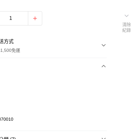
清除
紀錄
送方式
1,500免運
次付款
期付款
0 利率 每期
NT$744
21家銀行
庫商業銀行
第一商業銀行
業銀行
彰化商業銀行
70010
業儲蓄銀行
台北富邦商業銀行
華商業銀行
兆豐國際商業銀行
小企業銀行
台中商業銀行