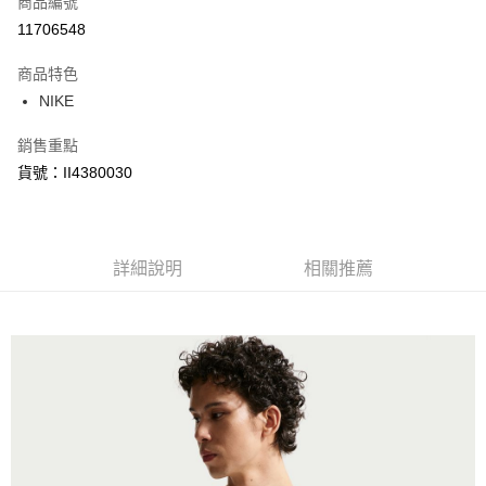
商品編號
信用卡分期付款
11706548
3 期 0 利率 每期
NT$462
21家銀行
商品特色
合作金庫商業銀行
第一商業銀行
LINE Pay
NIKE
華南商業銀行
彰化商業銀行
Apple Pay
上海商業儲蓄銀行
台北富邦商業銀行
銷售重點
國泰世華商業銀行
兆豐國際商業銀行
悠遊付
貨號：II4380030
臺灣中小企業銀行
台中商業銀行
匯豐（台灣）商業銀行
華泰商業銀行
Google Pay
聯邦商業銀行
遠東國際商業銀行
元大商業銀行
永豐商業銀行
全盈+PAY
玉山商業銀行
詳細說明
星展（台灣）商業銀行
相關推薦
台新國際商業銀行
中國信託商業銀行
AFTEE先享後付
台灣樂天信用卡公司
相關說明
【關於「AFTEE先享後付」】
AFTEE先享後付是「在收到商品之後才付款」的支付方式。 讓您購物簡單
運送方式
便利好安心！
１．簡單：不需註冊會員、不需綁卡、不需儲值。
宅配
２．便利：只要手機號碼，簡訊認證，即可結帳。
每筆NT$120，滿NT$1,500(含以上)免運費
３．安心：先確認商品／服務後，再付款。
【「AFTEE先享後付」結帳流程】