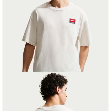
１．於結帳方式選擇「AFTEE先享後付」後，將跳轉至「AFTEE先享後付」
結帳頁面，進行簡訊認證並確認金額後，即可完成結帳。
２．訂單成立數日內，您將收到繳費通知簡訊。
３．收到繳費通知簡訊後14天內，點擊此簡訊中的連結，可透過四大超商／
ATM／網路銀行／等多元方式進行付款，方視為交易完成。
※ 請注意：結帳手續完成當下不需立刻繳費，但若您需要取消訂單，請聯絡
購買商品的店家。未經商家同意取消之訂單仍視為有效，需透過AFTEE先享
後付繳納相關費用。
※ 交易是否成功請以「AFTEE先享後付 」之結帳頁面顯示為準，若有關於
是否繳費成功／繳費後需取消欲退款等相關疑問，請聯繫「AFTEE先享後付
客戶支援中心」
https://netprotections.freshdesk.com/support/home
【注意事項】
１．透過由恩沛科技股份有限公司提供之「AFTEE先享後付」服務完成之交
易，需依本服務之必要範圍內提供個人資料，並將交易相關給付款項請求債
權轉讓予恩沛科技股份有限公司。
２．關於個人資料處理事宜，請瀏覽以下網址：
https://aftee.tw/terms/#terms3
３．未成年的使用者請事先徵得法定代理人或監護人之同意方可使用
「AFTEE先享後付」，若未經同意申辦者引起之損失，本公司不負相關責
任。
４．使用「AFTEE先享後付」時，將依據個別帳號之用戶狀況，依本公司即
時審查核予不同之上限額度；若仍有額度不足之情形，本公司將視審查結果
請求用戶進行身份認證。
５．嚴禁一人註冊多個帳號或使用他人資訊註冊。若發現惡意使用之情形，