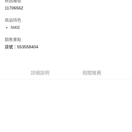
商品編號
信用卡分期付款
11706562
3 期 0 利率 每期
NT$886
21家銀行
商品特色
合作金庫商業銀行
第一商業銀行
LINE Pay
NIKE
華南商業銀行
彰化商業銀行
Apple Pay
上海商業儲蓄銀行
台北富邦商業銀行
銷售重點
國泰世華商業銀行
兆豐國際商業銀行
悠遊付
貨號：553558404
臺灣中小企業銀行
台中商業銀行
匯豐（台灣）商業銀行
華泰商業銀行
Google Pay
聯邦商業銀行
遠東國際商業銀行
元大商業銀行
永豐商業銀行
全盈+PAY
玉山商業銀行
詳細說明
星展（台灣）商業銀行
相關推薦
台新國際商業銀行
中國信託商業銀行
AFTEE先享後付
台灣樂天信用卡公司
相關說明
【關於「AFTEE先享後付」】
AFTEE先享後付是「在收到商品之後才付款」的支付方式。 讓您購物簡單
運送方式
便利好安心！
１．簡單：不需註冊會員、不需綁卡、不需儲值。
宅配
２．便利：只要手機號碼，簡訊認證，即可結帳。
每筆NT$120，滿NT$1,500(含以上)免運費
３．安心：先確認商品／服務後，再付款。
【「AFTEE先享後付」結帳流程】