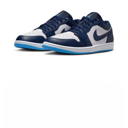
１．於結帳方式選擇「AFTEE先享後付」後，將跳轉至「AFTEE先享後付」
結帳頁面，進行簡訊認證並確認金額後，即可完成結帳。
２．訂單成立數日內，您將收到繳費通知簡訊。
３．收到繳費通知簡訊後14天內，點擊此簡訊中的連結，可透過四大超商／
ATM／網路銀行／等多元方式進行付款，方視為交易完成。
※ 請注意：結帳手續完成當下不需立刻繳費，但若您需要取消訂單，請聯絡
購買商品的店家。未經商家同意取消之訂單仍視為有效，需透過AFTEE先享
後付繳納相關費用。
※ 交易是否成功請以「AFTEE先享後付 」之結帳頁面顯示為準，若有關於
是否繳費成功／繳費後需取消欲退款等相關疑問，請聯繫「AFTEE先享後付
客戶支援中心」
https://netprotections.freshdesk.com/support/home
【注意事項】
１．透過由恩沛科技股份有限公司提供之「AFTEE先享後付」服務完成之交
易，需依本服務之必要範圍內提供個人資料，並將交易相關給付款項請求債
權轉讓予恩沛科技股份有限公司。
２．關於個人資料處理事宜，請瀏覽以下網址：
https://aftee.tw/terms/#terms3
３．未成年的使用者請事先徵得法定代理人或監護人之同意方可使用
「AFTEE先享後付」，若未經同意申辦者引起之損失，本公司不負相關責
任。
４．使用「AFTEE先享後付」時，將依據個別帳號之用戶狀況，依本公司即
時審查核予不同之上限額度；若仍有額度不足之情形，本公司將視審查結果
請求用戶進行身份認證。
５．嚴禁一人註冊多個帳號或使用他人資訊註冊。若發現惡意使用之情形，