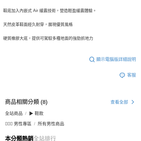
鞋底加入內嵌式 Air 緩震技術，營造輕盈緩震體驗。
天然皮革鞋面經久耐穿，展現優質風格
硬質橡膠大底，提供可駕馭多種地面的強勁抓地力
顯示電腦版詳細說明
客服
商品相關分類 (8)
查看全部
全站商品
▶ 鞋款
💁🏻‍♂️ 男性專區
所有男性商品
本分類熱銷
全站排行