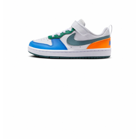
１．於結帳方式選擇「AFTEE先享後付」後，將跳轉至「AFTEE先享後付」
結帳頁面，進行簡訊認證並確認金額後，即可完成結帳。
２．訂單成立數日內，您將收到繳費通知簡訊。
３．收到繳費通知簡訊後14天內，點擊此簡訊中的連結，可透過四大超商／
ATM／網路銀行／等多元方式進行付款，方視為交易完成。
※ 請注意：結帳手續完成當下不需立刻繳費，但若您需要取消訂單，請聯絡
購買商品的店家。未經商家同意取消之訂單仍視為有效，需透過AFTEE先享
後付繳納相關費用。
※ 交易是否成功請以「AFTEE先享後付 」之結帳頁面顯示為準，若有關於
是否繳費成功／繳費後需取消欲退款等相關疑問，請聯繫「AFTEE先享後付
客戶支援中心」
https://netprotections.freshdesk.com/support/home
【注意事項】
１．透過由恩沛科技股份有限公司提供之「AFTEE先享後付」服務完成之交
易，需依本服務之必要範圍內提供個人資料，並將交易相關給付款項請求債
權轉讓予恩沛科技股份有限公司。
２．關於個人資料處理事宜，請瀏覽以下網址：
https://aftee.tw/terms/#terms3
３．未成年的使用者請事先徵得法定代理人或監護人之同意方可使用
「AFTEE先享後付」，若未經同意申辦者引起之損失，本公司不負相關責
任。
４．使用「AFTEE先享後付」時，將依據個別帳號之用戶狀況，依本公司即
時審查核予不同之上限額度；若仍有額度不足之情形，本公司將視審查結果
請求用戶進行身份認證。
５．嚴禁一人註冊多個帳號或使用他人資訊註冊。若發現惡意使用之情形，