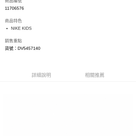
商品編號
信用卡分期付款
11706576
3 期 0 利率 每期
NT$373
21家銀行
商品特色
合作金庫商業銀行
第一商業銀行
LINE Pay
NIKE KIDS
華南商業銀行
彰化商業銀行
Apple Pay
上海商業儲蓄銀行
台北富邦商業銀行
銷售重點
國泰世華商業銀行
兆豐國際商業銀行
悠遊付
貨號：DV5457140
臺灣中小企業銀行
台中商業銀行
匯豐（台灣）商業銀行
華泰商業銀行
Google Pay
聯邦商業銀行
遠東國際商業銀行
元大商業銀行
永豐商業銀行
全盈+PAY
玉山商業銀行
詳細說明
星展（台灣）商業銀行
相關推薦
台新國際商業銀行
中國信託商業銀行
AFTEE先享後付
台灣樂天信用卡公司
相關說明
【關於「AFTEE先享後付」】
AFTEE先享後付是「在收到商品之後才付款」的支付方式。 讓您購物簡單
運送方式
便利好安心！
１．簡單：不需註冊會員、不需綁卡、不需儲值。
宅配
２．便利：只要手機號碼，簡訊認證，即可結帳。
每筆NT$120，滿NT$1,500(含以上)免運費
３．安心：先確認商品／服務後，再付款。
【「AFTEE先享後付」結帳流程】