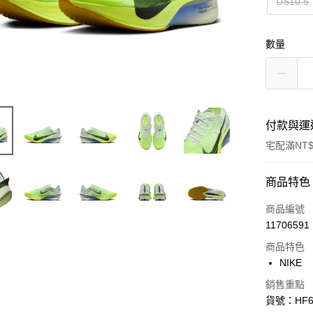
US10.5
數量
付款與運
宅配滿NT$
付款方式
商品特色
信用卡一
商品編號
11706591
信用卡分
商品特色
3 期 
NIKE
合作金
LINE Pay
銷售重點
華南商
貨號：HF6
Apple Pay
上海商