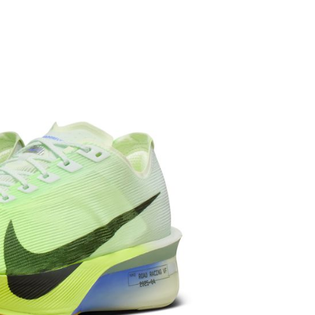
繳納相關費用。
否成功請以「AFTEE先享後付 」之結帳頁面顯示為準，若有關於
功／繳費後需取消欲退款等相關疑問，請聯繫「AFTEE先享後
援中心」
https://netprotections.freshdesk.com/support/home
項】
恩沛科技股份有限公司提供之「AFTEE先享後付」服務完成之
依本服務之必要範圍內提供個人資料，並將交易相關給付款項請
讓予恩沛科技股份有限公司。
個人資料處理事宜，請瀏覽以下網址：
ee.tw/terms/#terms3
年的使用者請事先徵得法定代理人或監護人之同意方可使用
E先享後付」，若未經同意申辦者引起之損失，本公司不負相關責
AFTEE先享後付」時，將依據個別帳號之用戶狀況，依本公司
核予不同之上限額度；若仍有額度不足之情形，本公司將視審查
用戶進行身份認證。
一人註冊多個帳號或使用他人資訊註冊。若發現惡意使用之情
科技股份有限公司將有權停止該用戶之使用額度並採取法律行