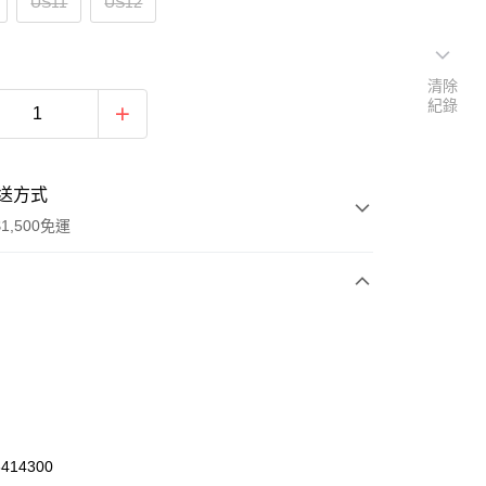
US11
US12
清除
紀錄
送方式
1,500免運
次付款
期付款
0 利率 每期
NT$1,773
21家銀行
庫商業銀行
第一商業銀行
業銀行
彰化商業銀行
414300
業儲蓄銀行
台北富邦商業銀行