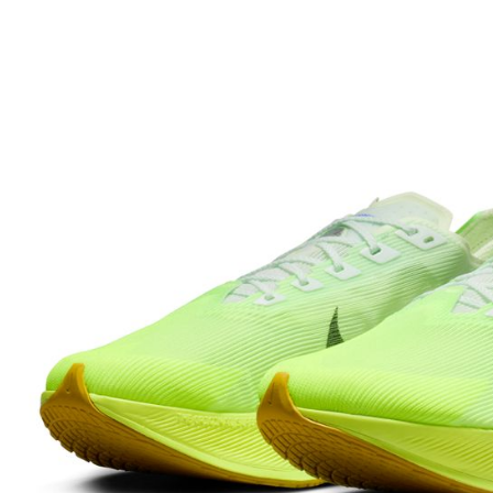
先享後付
※ 交易是
是否繳費成
付客戶支
【注意事
１．透過由
交易，需
求債權轉
２．關於
https://aft
３．未成
「AFTE
任。
４．使用「
即時審查
結果請求
５．嚴禁
形，恩沛
動。