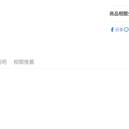
國泰世
悠遊付
臺灣中
商品相關分
匯豐（
Google Pa
聯邦商
全站商品
元大商
全盈+PAY
分享
玉山商
💁🏻‍♂️ 男
台新國
AFTEE先
❚ NIKE
台灣樂
相關說明
【關於「A
新品上市
AFTEE
說明
相關推薦
❚ NIKE
便利好安
運送方式
１．簡單
💁🏻‍♂️ 男
２．便利
宅配
３．安心
菁英跑者
每筆NT$1
【「AFT
促銷活動
１．於結帳
付」結帳
２．訂單
３．收到繳
／ATM／
※ 請注意
絡購買商品