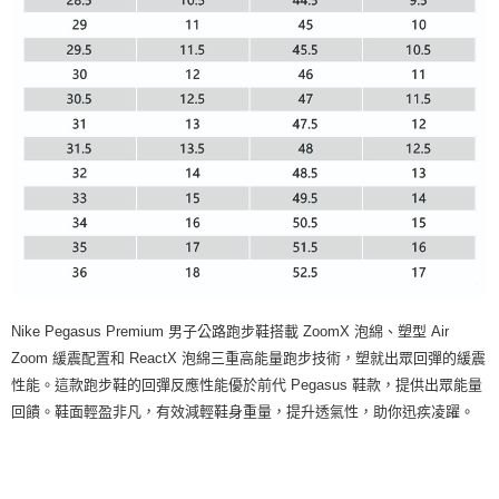
Nike Pegasus Premium 男子公路跑步鞋搭載 ZoomX 泡綿、塑型 Air
Zoom 緩震配置和 ReactX 泡綿三重高能量跑步技術，塑就出眾回彈的緩震
性能。這款跑步鞋的回彈反應性能優於前代 Pegasus 鞋款，提供出眾能量
回饋。鞋面輕盈非凡，有效減輕鞋身重量，提升透氣性，助你迅疾凌躍。