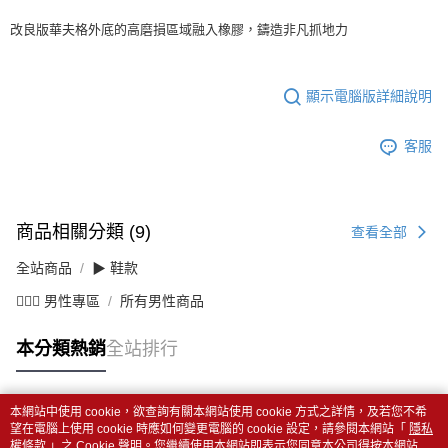
改良版華夫格外底的高磨損區域融入橡膠，鑄造非凡抓地力
顯示電腦版詳細說明
客服
商品相關分類 (9)
查看全部
全站商品
▶ 鞋款
💁🏻‍♂️ 男性專區
所有男性商品
本分類熱銷
全站排行
本網站中使用 cookie，欲查詢有關本網站使用 cookie 方式之詳情，及若您不希
熱門標籤
望在電腦上使用 cookie 時應如何變更電腦的 cookie 設定，請參閱本網站「
隱私
權條款
」之 Cookie 聲明。您繼續使用本網站即表示您同意本公司得按本網站使