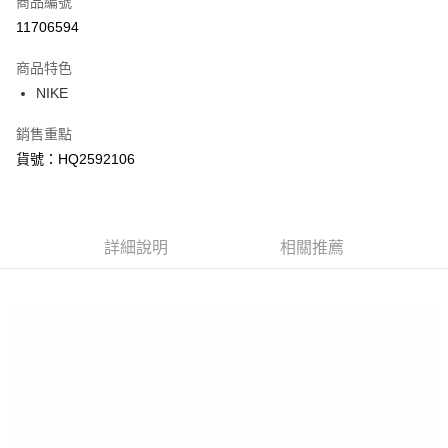
商品編號
信用卡分期付款
11706594
3 期 0 利率 每期
NT$1,563
21家銀行
商品特色
合作金庫商業銀行
第一商業銀行
LINE Pay
NIKE
華南商業銀行
彰化商業銀行
Apple Pay
上海商業儲蓄銀行
台北富邦商業銀行
銷售重點
國泰世華商業銀行
兆豐國際商業銀行
悠遊付
貨號：HQ2592106
臺灣中小企業銀行
台中商業銀行
匯豐（台灣）商業銀行
華泰商業銀行
Google Pay
聯邦商業銀行
遠東國際商業銀行
元大商業銀行
永豐商業銀行
全盈+PAY
玉山商業銀行
詳細說明
星展（台灣）商業銀行
相關推薦
台新國際商業銀行
中國信託商業銀行
AFTEE先享後付
台灣樂天信用卡公司
相關說明
【關於「AFTEE先享後付」】
AFTEE先享後付是「在收到商品之後才付款」的支付方式。 讓您購物簡單
運送方式
便利好安心！
１．簡單：不需註冊會員、不需綁卡、不需儲值。
宅配
２．便利：只要手機號碼，簡訊認證，即可結帳。
每筆NT$120，滿NT$1,500(含以上)免運費
３．安心：先確認商品／服務後，再付款。
【「AFTEE先享後付」結帳流程】