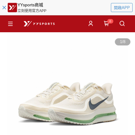
YYsports商城
開啟APP
立刻使用官方APP
0
1
/
8