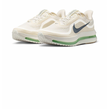
１．於結帳方式選擇「AFTEE先享後付」後，將跳轉至「AFTEE先享後付」
結帳頁面，進行簡訊認證並確認金額後，即可完成結帳。
２．訂單成立數日內，您將收到繳費通知簡訊。
３．收到繳費通知簡訊後14天內，點擊此簡訊中的連結，可透過四大超商／
ATM／網路銀行／等多元方式進行付款，方視為交易完成。
※ 請注意：結帳手續完成當下不需立刻繳費，但若您需要取消訂單，請聯絡
購買商品的店家。未經商家同意取消之訂單仍視為有效，需透過AFTEE先享
後付繳納相關費用。
※ 交易是否成功請以「AFTEE先享後付 」之結帳頁面顯示為準，若有關於
是否繳費成功／繳費後需取消欲退款等相關疑問，請聯繫「AFTEE先享後付
客戶支援中心」
https://netprotections.freshdesk.com/support/home
【注意事項】
１．透過由恩沛科技股份有限公司提供之「AFTEE先享後付」服務完成之交
易，需依本服務之必要範圍內提供個人資料，並將交易相關給付款項請求債
權轉讓予恩沛科技股份有限公司。
２．關於個人資料處理事宜，請瀏覽以下網址：
https://aftee.tw/terms/#terms3
３．未成年的使用者請事先徵得法定代理人或監護人之同意方可使用
「AFTEE先享後付」，若未經同意申辦者引起之損失，本公司不負相關責
任。
４．使用「AFTEE先享後付」時，將依據個別帳號之用戶狀況，依本公司即
時審查核予不同之上限額度；若仍有額度不足之情形，本公司將視審查結果
請求用戶進行身份認證。
５．嚴禁一人註冊多個帳號或使用他人資訊註冊。若發現惡意使用之情形，