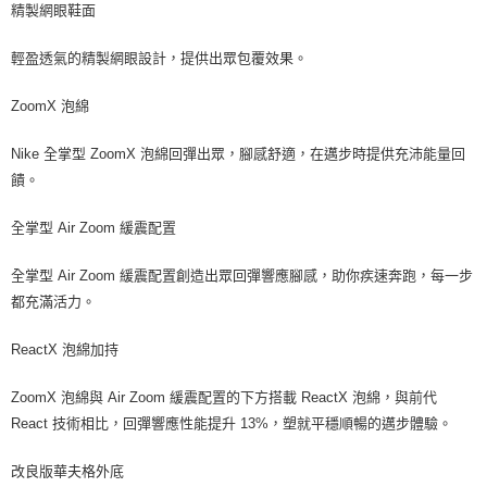
精製網眼鞋面
輕盈透氣的精製網眼設計，提供出眾包覆效果。
ZoomX 泡綿
Nike 全掌型 ZoomX 泡綿回彈出眾，腳感舒適，在邁步時提供充沛能量回
饋。
全掌型 Air Zoom 緩震配置
全掌型 Air Zoom 緩震配置創造出眾回彈響應腳感，助你疾速奔跑，每一步
都充滿活力。
ReactX 泡綿加持
ZoomX 泡綿與 Air Zoom 緩震配置的下方搭載 ReactX 泡綿，與前代
React 技術相比，回彈響應性能提升 13%，塑就平穩順暢的邁步體驗。
改良版華夫格外底