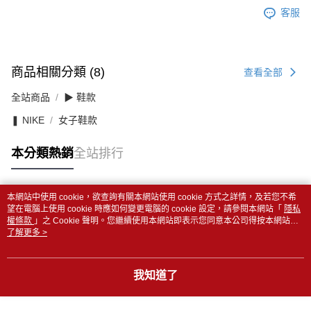
客服
商品相關分類 (8)
查看全部
全站商品
▶ 鞋款
❚ NIKE
女子鞋款
本分類熱銷
全站排行
本網站中使用 cookie，欲查詢有關本網站使用 cookie 方式之詳情，及若您不希
熱門標籤
望在電腦上使用 cookie 時應如何變更電腦的 cookie 設定，請參閱本網站「
隱私
權條款
」之 Cookie 聲明。您繼續使用本網站即表示您同意本公司得按本網站使
用條款之 Cookie 聲明使用 cookie。
了解更多 >
我知道了