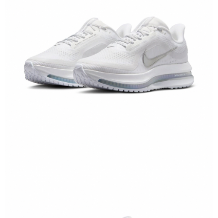
１．於結帳方式選擇「AFTEE先享後付」後，將跳轉至「AFTEE先享後付」
結帳頁面，進行簡訊認證並確認金額後，即可完成結帳。
２．訂單成立數日內，您將收到繳費通知簡訊。
３．收到繳費通知簡訊後14天內，點擊此簡訊中的連結，可透過四大超商／
ATM／網路銀行／等多元方式進行付款，方視為交易完成。
※ 請注意：結帳手續完成當下不需立刻繳費，但若您需要取消訂單，請聯絡
購買商品的店家。未經商家同意取消之訂單仍視為有效，需透過AFTEE先享
後付繳納相關費用。
※ 交易是否成功請以「AFTEE先享後付 」之結帳頁面顯示為準，若有關於
是否繳費成功／繳費後需取消欲退款等相關疑問，請聯繫「AFTEE先享後付
客戶支援中心」
https://netprotections.freshdesk.com/support/home
【注意事項】
１．透過由恩沛科技股份有限公司提供之「AFTEE先享後付」服務完成之交
易，需依本服務之必要範圍內提供個人資料，並將交易相關給付款項請求債
權轉讓予恩沛科技股份有限公司。
２．關於個人資料處理事宜，請瀏覽以下網址：
https://aftee.tw/terms/#terms3
３．未成年的使用者請事先徵得法定代理人或監護人之同意方可使用
「AFTEE先享後付」，若未經同意申辦者引起之損失，本公司不負相關責
任。
４．使用「AFTEE先享後付」時，將依據個別帳號之用戶狀況，依本公司即
時審查核予不同之上限額度；若仍有額度不足之情形，本公司將視審查結果
請求用戶進行身份認證。
５．嚴禁一人註冊多個帳號或使用他人資訊註冊。若發現惡意使用之情形，