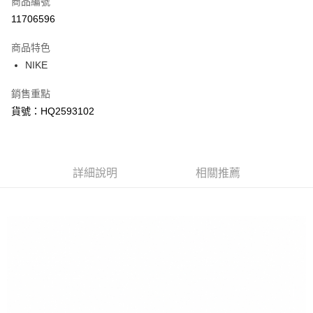
商品編號
信用卡分期付款
11706596
3 期 0 利率 每期
NT$1,563
21家銀行
商品特色
合作金庫商業銀行
第一商業銀行
LINE Pay
NIKE
華南商業銀行
彰化商業銀行
Apple Pay
上海商業儲蓄銀行
台北富邦商業銀行
銷售重點
國泰世華商業銀行
兆豐國際商業銀行
悠遊付
貨號：HQ2593102
臺灣中小企業銀行
台中商業銀行
匯豐（台灣）商業銀行
華泰商業銀行
Google Pay
聯邦商業銀行
遠東國際商業銀行
元大商業銀行
永豐商業銀行
全盈+PAY
玉山商業銀行
詳細說明
星展（台灣）商業銀行
相關推薦
台新國際商業銀行
中國信託商業銀行
AFTEE先享後付
台灣樂天信用卡公司
相關說明
【關於「AFTEE先享後付」】
AFTEE先享後付是「在收到商品之後才付款」的支付方式。 讓您購物簡單
運送方式
便利好安心！
１．簡單：不需註冊會員、不需綁卡、不需儲值。
宅配
２．便利：只要手機號碼，簡訊認證，即可結帳。
每筆NT$120，滿NT$1,500(含以上)免運費
３．安心：先確認商品／服務後，再付款。
【「AFTEE先享後付」結帳流程】