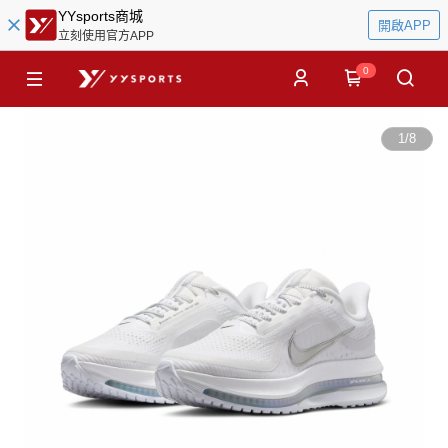
YYsports商城
開啟APP
立刻使用官方APP
0
1
/
8