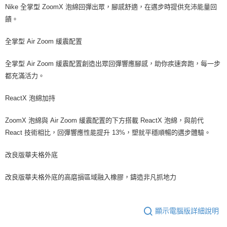
Nike 全掌型 ZoomX 泡綿回彈出眾，腳感舒適，在邁步時提供充沛能量回
饋。
全掌型 Air Zoom 緩震配置
全掌型 Air Zoom 緩震配置創造出眾回彈響應腳感，助你疾速奔跑，每一步
都充滿活力。
ReactX 泡綿加持
ZoomX 泡綿與 Air Zoom 緩震配置的下方搭載 ReactX 泡綿，與前代
React 技術相比，回彈響應性能提升 13%，塑就平穩順暢的邁步體驗。
改良版華夫格外底
改良版華夫格外底的高磨損區域融入橡膠，鑄造非凡抓地力
顯示電腦版詳細說明