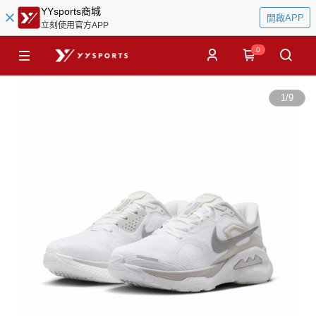
YYsports商城
開啟APP
立刻使用官方APP
0
1
/
9