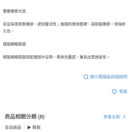
雙層橡膠大底
前足採用柔軟橡膠，提供靈活性；後跟則使用堅硬、高耐磨橡膠，增強耐
久性。
穩固網眼鞋面
精製網眼鞋面搭配穩固中足帶，帶來包覆感，兼具出眾透氣性。
顯示電腦版詳細說明
客服
商品相關分類 (8)
查看全部
全站商品
▶ 鞋款