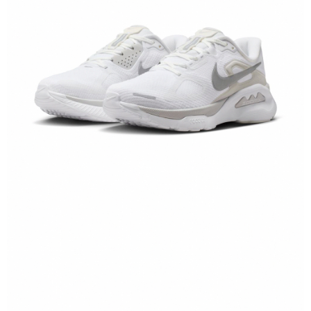
１．於結帳方式選擇「AFTEE先享後付」後，將跳轉至「AFTEE先享後付」
結帳頁面，進行簡訊認證並確認金額後，即可完成結帳。
２．訂單成立數日內，您將收到繳費通知簡訊。
３．收到繳費通知簡訊後14天內，點擊此簡訊中的連結，可透過四大超商／
ATM／網路銀行／等多元方式進行付款，方視為交易完成。
※ 請注意：結帳手續完成當下不需立刻繳費，但若您需要取消訂單，請聯絡
購買商品的店家。未經商家同意取消之訂單仍視為有效，需透過AFTEE先享
後付繳納相關費用。
※ 交易是否成功請以「AFTEE先享後付 」之結帳頁面顯示為準，若有關於
是否繳費成功／繳費後需取消欲退款等相關疑問，請聯繫「AFTEE先享後付
客戶支援中心」
https://netprotections.freshdesk.com/support/home
【注意事項】
１．透過由恩沛科技股份有限公司提供之「AFTEE先享後付」服務完成之交
易，需依本服務之必要範圍內提供個人資料，並將交易相關給付款項請求債
權轉讓予恩沛科技股份有限公司。
２．關於個人資料處理事宜，請瀏覽以下網址：
https://aftee.tw/terms/#terms3
３．未成年的使用者請事先徵得法定代理人或監護人之同意方可使用
「AFTEE先享後付」，若未經同意申辦者引起之損失，本公司不負相關責
任。
４．使用「AFTEE先享後付」時，將依據個別帳號之用戶狀況，依本公司即
時審查核予不同之上限額度；若仍有額度不足之情形，本公司將視審查結果
請求用戶進行身份認證。
５．嚴禁一人註冊多個帳號或使用他人資訊註冊。若發現惡意使用之情形，