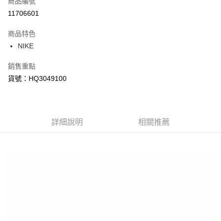
商品編號
信用卡分期付款
11706601
3 期 0 利率 每期
NT$1,143
21家銀行
商品特色
合作金庫商業銀行
第一商業銀行
LINE Pay
NIKE
華南商業銀行
彰化商業銀行
Apple Pay
上海商業儲蓄銀行
台北富邦商業銀行
銷售重點
國泰世華商業銀行
兆豐國際商業銀行
悠遊付
貨號：HQ3049100
臺灣中小企業銀行
台中商業銀行
匯豐（台灣）商業銀行
華泰商業銀行
Google Pay
聯邦商業銀行
遠東國際商業銀行
元大商業銀行
永豐商業銀行
全盈+PAY
玉山商業銀行
詳細說明
星展（台灣）商業銀行
相關推薦
台新國際商業銀行
中國信託商業銀行
AFTEE先享後付
台灣樂天信用卡公司
相關說明
【關於「AFTEE先享後付」】
AFTEE先享後付是「在收到商品之後才付款」的支付方式。 讓您購物簡單
運送方式
便利好安心！
１．簡單：不需註冊會員、不需綁卡、不需儲值。
宅配
２．便利：只要手機號碼，簡訊認證，即可結帳。
每筆NT$120，滿NT$1,500(含以上)免運費
３．安心：先確認商品／服務後，再付款。
【「AFTEE先享後付」結帳流程】