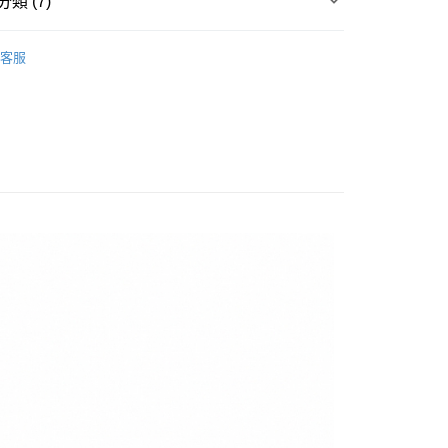
類 (7)
台灣）商業銀行
華泰商業銀行
y
業銀行
遠東國際商業銀行
▶ 鞋款
業銀行
永豐商業銀行
客服
業銀行
星展（台灣）商業銀行
性專區
所有男性商品
際商業銀行
中國信託商業銀行
享後付
男子鞋款
天信用卡公司
FTEE先享後付」】
先享後付是「在收到商品之後才付款」的支付方式。 讓您購物簡單
所有NIKE商品
心！
：不需註冊會員、不需綁卡、不需儲值。
性專區
涼拖鞋
：只要手機號碼，簡訊認證，即可結帳。
：先確認商品／服務後，再付款。
【爸氣狂歡節】滿額再折$888
20，滿NT$1,500(含以上)免運費
EE先享後付」結帳流程】
方式選擇「AFTEE先享後付」後，將跳轉至「AFTEE先享後
頁面，進行簡訊認證並確認金額後，即可完成結帳。
成立數日內，您將收到繳費通知簡訊。
費通知簡訊後14天內，點擊此簡訊中的連結，可透過四大超商
網路銀行／等多元方式進行付款，方視為交易完成。
：結帳手續完成當下不需立刻繳費，但若您需要取消訂單，請聯
的店家。未經商家同意取消之訂單仍視為有效，需透過AFTEE
繳納相關費用。
否成功請以「AFTEE先享後付 」之結帳頁面顯示為準，若有關於
功／繳費後需取消欲退款等相關疑問，請聯繫「AFTEE先享後