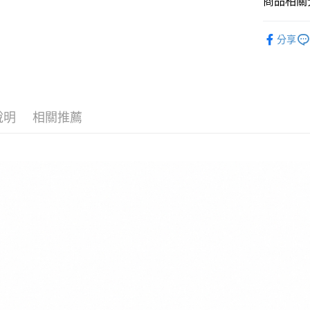
商品相關分
匯豐（
Google Pa
聯邦商
全站商品
元大商
全盈+PAY
分享
玉山商
💁🏻‍♂️ 男
台新國
AFTEE先
❚ NIKE
台灣樂
相關說明
【關於「A
新品上市
AFTEE
說明
相關推薦
❚ NIKE
便利好安
運送方式
１．簡單
💁🏻‍♂️ 男
２．便利
宅配
３．安心
促銷活動
每筆NT$1
【「AFT
１．於結帳
付」結帳
２．訂單
３．收到繳
／ATM／
※ 請注意
絡購買商品
先享後付
※ 交易是
是否繳費成