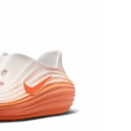
援中心」
https://netprotections.freshdesk.com/support/home
項】
恩沛科技股份有限公司提供之「AFTEE先享後付」服務完成之
依本服務之必要範圍內提供個人資料，並將交易相關給付款項請
讓予恩沛科技股份有限公司。
個人資料處理事宜，請瀏覽以下網址：
ee.tw/terms/#terms3
年的使用者請事先徵得法定代理人或監護人之同意方可使用
E先享後付」，若未經同意申辦者引起之損失，本公司不負相關責
AFTEE先享後付」時，將依據個別帳號之用戶狀況，依本公司
核予不同之上限額度；若仍有額度不足之情形，本公司將視審查
用戶進行身份認證。
一人註冊多個帳號或使用他人資訊註冊。若發現惡意使用之情
科技股份有限公司將有權停止該用戶之使用額度並採取法律行