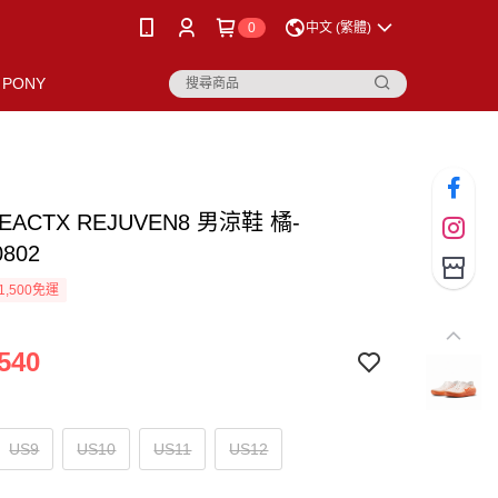
0
中文 (繁體)
PONY
REACTX REJUVEN8 男涼鞋 橘-
0802
1,500免運
540
US9
US10
US11
US12