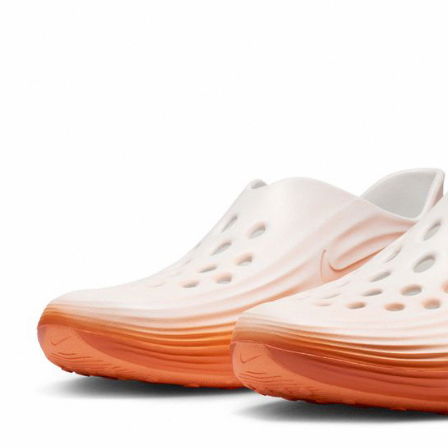
付客戶支
【注意事
１．透過由
交易，需
求債權轉
２．關於
https://aft
３．未成
「AFTE
任。
４．使用「
即時審查
結果請求
５．嚴禁
形，恩沛
動。