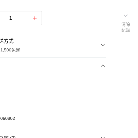
清除
紀錄
送方式
1,500免運
次付款
期付款
0 利率 每期
NT$513
21家銀行
庫商業銀行
第一商業銀行
業銀行
彰化商業銀行
060802
業儲蓄銀行
台北富邦商業銀行
華商業銀行
兆豐國際商業銀行
小企業銀行
台中商業銀行