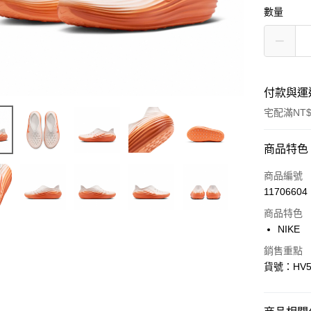
數量
付款與運
宅配滿NT$
付款方式
商品特色
信用卡一
商品編號
11706604
信用卡分
商品特色
3 期 
NIKE
合作金
LINE Pay
銷售重點
華南商
貨號：HV5
Apple Pay
上海商
國泰世
悠遊付
臺灣中