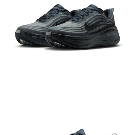
結帳頁面，進行簡訊認證並確認金額後，即可完成結帳。
２．訂單成立數日內，您將收到繳費通知簡訊。
３．收到繳費通知簡訊後14天內，點擊此簡訊中的連結，可透過四大超商／
ATM／網路銀行／等多元方式進行付款，方視為交易完成。
※ 請注意：結帳手續完成當下不需立刻繳費，但若您需要取消訂單，請聯絡
購買商品的店家。未經商家同意取消之訂單仍視為有效，需透過AFTEE先享
後付繳納相關費用。
※ 交易是否成功請以「AFTEE先享後付 」之結帳頁面顯示為準，若有關於
是否繳費成功／繳費後需取消欲退款等相關疑問，請聯繫「AFTEE先享後付
客戶支援中心」
https://netprotections.freshdesk.com/support/home
【注意事項】
１．透過由恩沛科技股份有限公司提供之「AFTEE先享後付」服務完成之交
易，需依本服務之必要範圍內提供個人資料，並將交易相關給付款項請求債
權轉讓予恩沛科技股份有限公司。
２．關於個人資料處理事宜，請瀏覽以下網址：
https://aftee.tw/terms/#terms3
３．未成年的使用者請事先徵得法定代理人或監護人之同意方可使用
「AFTEE先享後付」，若未經同意申辦者引起之損失，本公司不負相關責
任。
４．使用「AFTEE先享後付」時，將依據個別帳號之用戶狀況，依本公司即
時審查核予不同之上限額度；若仍有額度不足之情形，本公司將視審查結果
請求用戶進行身份認證。
５．嚴禁一人註冊多個帳號或使用他人資訊註冊。若發現惡意使用之情形，
恩沛科技股份有限公司將有權停止該用戶之使用額度並採取法律行動。