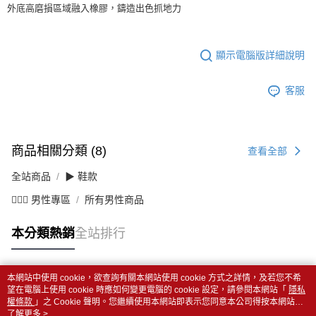
外底高磨損區域融入橡膠，鑄造出色抓地力
顯示電腦版詳細說明
客服
商品相關分類 (8)
查看全部
全站商品
▶ 鞋款
💁🏻‍♂️ 男性專區
所有男性商品
本分類熱銷
全站排行
本網站中使用 cookie，欲查詢有關本網站使用 cookie 方式之詳情，及若您不希
熱門標籤
望在電腦上使用 cookie 時應如何變更電腦的 cookie 設定，請參閱本網站「
隱私
權條款
」之 Cookie 聲明。您繼續使用本網站即表示您同意本公司得按本網站使
用條款之 Cookie 聲明使用 cookie。
了解更多 >