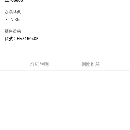
11706605
3 期 0 利率 每期
NT$1,353
21家銀行
商品特色
合作金庫商業銀行
第一商業銀行
LINE Pay
NIKE
華南商業銀行
彰化商業銀行
Apple Pay
上海商業儲蓄銀行
台北富邦商業銀行
銷售重點
國泰世華商業銀行
兆豐國際商業銀行
悠遊付
貨號：HV8150405
臺灣中小企業銀行
台中商業銀行
匯豐（台灣）商業銀行
華泰商業銀行
Google Pay
聯邦商業銀行
遠東國際商業銀行
元大商業銀行
永豐商業銀行
全盈+PAY
玉山商業銀行
詳細說明
星展（台灣）商業銀行
相關推薦
台新國際商業銀行
中國信託商業銀行
AFTEE先享後付
台灣樂天信用卡公司
相關說明
【關於「AFTEE先享後付」】
AFTEE先享後付是「在收到商品之後才付款」的支付方式。 讓您購物簡單
運送方式
便利好安心！
１．簡單：不需註冊會員、不需綁卡、不需儲值。
宅配
２．便利：只要手機號碼，簡訊認證，即可結帳。
每筆NT$120，滿NT$1,500(含以上)免運費
３．安心：先確認商品／服務後，再付款。
【「AFTEE先享後付」結帳流程】
１．於結帳方式選擇「AFTEE先享後付」後，將跳轉至「AFTEE先享後付」