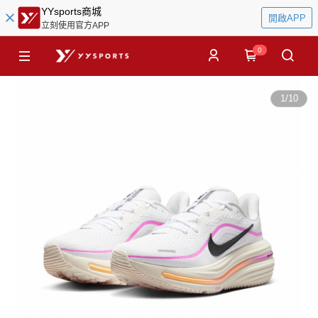
YYsports商城
開啟APP
立刻使用官方APP
0
1
/
10