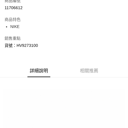
商品編號
信用卡分期付款
11706612
3 期 0 利率 每期
NT$770
21家銀行
商品特色
合作金庫商業銀行
第一商業銀行
LINE Pay
NIKE
華南商業銀行
彰化商業銀行
Apple Pay
上海商業儲蓄銀行
台北富邦商業銀行
銷售重點
國泰世華商業銀行
兆豐國際商業銀行
悠遊付
貨號：HV9273100
臺灣中小企業銀行
台中商業銀行
匯豐（台灣）商業銀行
華泰商業銀行
Google Pay
聯邦商業銀行
遠東國際商業銀行
元大商業銀行
永豐商業銀行
全盈+PAY
玉山商業銀行
詳細說明
星展（台灣）商業銀行
相關推薦
台新國際商業銀行
中國信託商業銀行
AFTEE先享後付
台灣樂天信用卡公司
相關說明
【關於「AFTEE先享後付」】
AFTEE先享後付是「在收到商品之後才付款」的支付方式。 讓您購物簡單
運送方式
便利好安心！
１．簡單：不需註冊會員、不需綁卡、不需儲值。
宅配
２．便利：只要手機號碼，簡訊認證，即可結帳。
每筆NT$120，滿NT$1,500(含以上)免運費
３．安心：先確認商品／服務後，再付款。
【「AFTEE先享後付」結帳流程】