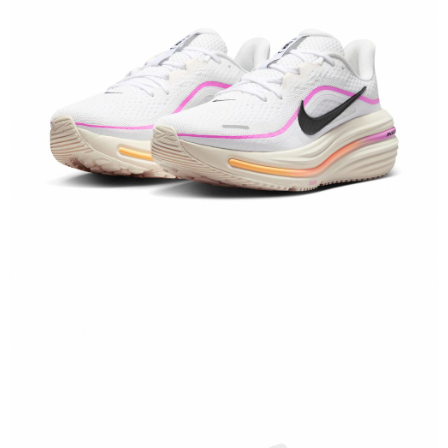
１．於結帳方式選擇「AFTEE先享後付」後，將跳轉至「AFTEE先享後付」
結帳頁面，進行簡訊認證並確認金額後，即可完成結帳。
２．訂單成立數日內，您將收到繳費通知簡訊。
３．收到繳費通知簡訊後14天內，點擊此簡訊中的連結，可透過四大超商／
ATM／網路銀行／等多元方式進行付款，方視為交易完成。
※ 請注意：結帳手續完成當下不需立刻繳費，但若您需要取消訂單，請聯絡
購買商品的店家。未經商家同意取消之訂單仍視為有效，需透過AFTEE先享
後付繳納相關費用。
※ 交易是否成功請以「AFTEE先享後付 」之結帳頁面顯示為準，若有關於
是否繳費成功／繳費後需取消欲退款等相關疑問，請聯繫「AFTEE先享後付
客戶支援中心」
https://netprotections.freshdesk.com/support/home
【注意事項】
１．透過由恩沛科技股份有限公司提供之「AFTEE先享後付」服務完成之交
易，需依本服務之必要範圍內提供個人資料，並將交易相關給付款項請求債
權轉讓予恩沛科技股份有限公司。
２．關於個人資料處理事宜，請瀏覽以下網址：
https://aftee.tw/terms/#terms3
３．未成年的使用者請事先徵得法定代理人或監護人之同意方可使用
「AFTEE先享後付」，若未經同意申辦者引起之損失，本公司不負相關責
任。
４．使用「AFTEE先享後付」時，將依據個別帳號之用戶狀況，依本公司即
時審查核予不同之上限額度；若仍有額度不足之情形，本公司將視審查結果
請求用戶進行身份認證。
５．嚴禁一人註冊多個帳號或使用他人資訊註冊。若發現惡意使用之情形，