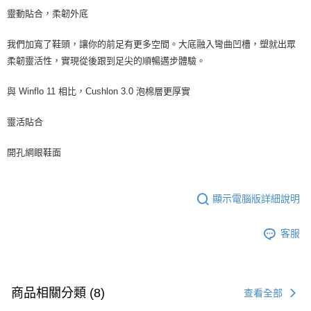
靈動貼合，柔韌外底
我們加寬了鞋頭，讓你的前足有更多空間。大底融入彎曲凹槽，塑就出眾
柔韌靈活性，實現從後跟到足尖的順暢邁步體驗。
與 Winflo 11 相比，Cushlon 3.0 泡棉層更厚實
靈活貼合
開孔網眼鞋面
顯示電腦版詳細說明
客服
商品相關分類 (8)
查看全部