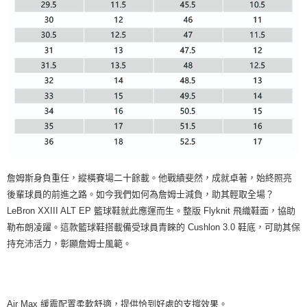
詹姆斯身負重任，縱橫賽場二十餘載。他戰績斐然，成就卓著，始終照亮
後輩球員的前進之路。如今我們如何為詹姆士減負，助其輕取全場？
LeBron XXIII ALT EP 籃球鞋就此應運而生。整版 Flyknit 飛織鞋面，協助
勒布朗凌躍。這款籃球鞋搭載備受球員青睞的 Cushlon 3.0 鞋底，可助其保
持充沛活力，彰顯詹姆士風範。
Air Max 緩震配置柔軟舒適，提供恰到好處的支撐效果。