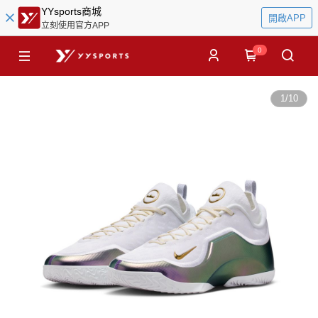
YYsports商城
開啟APP
立刻使用官方APP
0
1
/
10