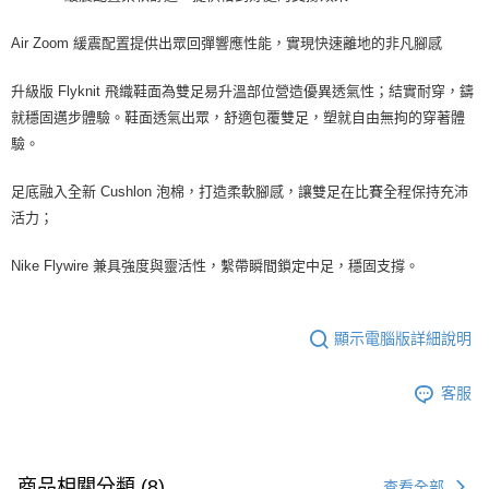
Air Zoom 緩震配置提供出眾回彈響應性能，實現快速離地的非凡腳感
升級版 Flyknit 飛織鞋面為雙足易升溫部位營造優異透氣性；結實耐穿，鑄
就穩固邁步體驗。鞋面透氣出眾，舒適包覆雙足，塑就自由無拘的穿著體
驗。
足底融入全新 Cushlon 泡棉，打造柔軟腳感，讓雙足在比賽全程保持充沛
活力；
Nike Flywire 兼具強度與靈活性，繫帶瞬間鎖定中足，穩固支撐。
顯示電腦版詳細說明
客服
商品相關分類 (8)
查看全部