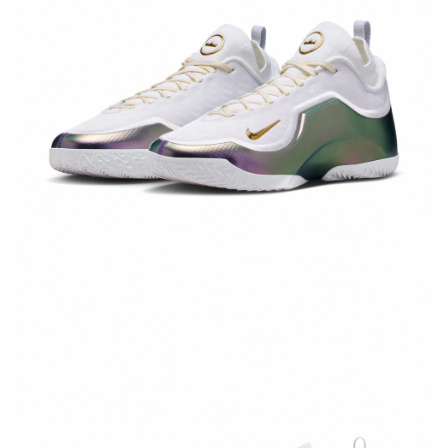
１．於結帳方式選擇「AFTEE先享後付」後，將跳轉至「AFTEE先享後付」
結帳頁面，進行簡訊認證並確認金額後，即可完成結帳。
２．訂單成立數日內，您將收到繳費通知簡訊。
３．收到繳費通知簡訊後14天內，點擊此簡訊中的連結，可透過四大超商／
ATM／網路銀行／等多元方式進行付款，方視為交易完成。
※ 請注意：結帳手續完成當下不需立刻繳費，但若您需要取消訂單，請聯絡
購買商品的店家。未經商家同意取消之訂單仍視為有效，需透過AFTEE先享
後付繳納相關費用。
※ 交易是否成功請以「AFTEE先享後付 」之結帳頁面顯示為準，若有關於
是否繳費成功／繳費後需取消欲退款等相關疑問，請聯繫「AFTEE先享後付
客戶支援中心」
https://netprotections.freshdesk.com/support/home
【注意事項】
１．透過由恩沛科技股份有限公司提供之「AFTEE先享後付」服務完成之交
易，需依本服務之必要範圍內提供個人資料，並將交易相關給付款項請求債
權轉讓予恩沛科技股份有限公司。
２．關於個人資料處理事宜，請瀏覽以下網址：
https://aftee.tw/terms/#terms3
３．未成年的使用者請事先徵得法定代理人或監護人之同意方可使用
「AFTEE先享後付」，若未經同意申辦者引起之損失，本公司不負相關責
任。
４．使用「AFTEE先享後付」時，將依據個別帳號之用戶狀況，依本公司即
時審查核予不同之上限額度；若仍有額度不足之情形，本公司將視審查結果
請求用戶進行身份認證。
５．嚴禁一人註冊多個帳號或使用他人資訊註冊。若發現惡意使用之情形，