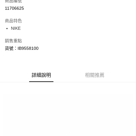
商品編號
信用卡分期付款
11706625
3 期 0 利率 每期
NT$1,423
21家銀行
商品特色
合作金庫商業銀行
第一商業銀行
LINE Pay
NIKE
華南商業銀行
彰化商業銀行
Apple Pay
上海商業儲蓄銀行
台北富邦商業銀行
銷售重點
國泰世華商業銀行
兆豐國際商業銀行
悠遊付
貨號：IB9558100
臺灣中小企業銀行
台中商業銀行
匯豐（台灣）商業銀行
華泰商業銀行
Google Pay
聯邦商業銀行
遠東國際商業銀行
元大商業銀行
永豐商業銀行
全盈+PAY
玉山商業銀行
詳細說明
星展（台灣）商業銀行
相關推薦
台新國際商業銀行
中國信託商業銀行
AFTEE先享後付
台灣樂天信用卡公司
相關說明
【關於「AFTEE先享後付」】
AFTEE先享後付是「在收到商品之後才付款」的支付方式。 讓您購物簡單
運送方式
便利好安心！
１．簡單：不需註冊會員、不需綁卡、不需儲值。
宅配
２．便利：只要手機號碼，簡訊認證，即可結帳。
每筆NT$120，滿NT$1,500(含以上)免運費
３．安心：先確認商品／服務後，再付款。
【「AFTEE先享後付」結帳流程】