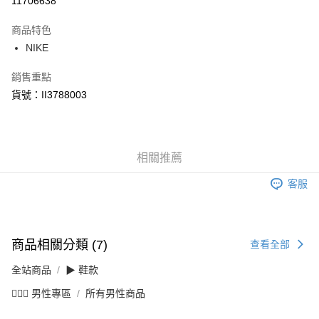
11706638
3 期 0 利率 每期
NT$886
21家銀行
商品特色
合作金庫商業銀行
第一商業銀行
LINE Pay
NIKE
華南商業銀行
彰化商業銀行
Apple Pay
上海商業儲蓄銀行
台北富邦商業銀行
銷售重點
國泰世華商業銀行
兆豐國際商業銀行
悠遊付
貨號：II3788003
臺灣中小企業銀行
台中商業銀行
匯豐（台灣）商業銀行
華泰商業銀行
Google Pay
聯邦商業銀行
遠東國際商業銀行
元大商業銀行
永豐商業銀行
全盈+PAY
玉山商業銀行
相關推薦
星展（台灣）商業銀行
台新國際商業銀行
中國信託商業銀行
AFTEE先享後付
客服
台灣樂天信用卡公司
相關說明
【關於「AFTEE先享後付」】
AFTEE先享後付是「在收到商品之後才付款」的支付方式。 讓您購物簡單
運送方式
便利好安心！
商品相關分類 (7)
查看全部
１．簡單：不需註冊會員、不需綁卡、不需儲值。
宅配
２．便利：只要手機號碼，簡訊認證，即可結帳。
每筆NT$120，滿NT$1,500(含以上)免運費
全站商品
▶ 鞋款
３．安心：先確認商品／服務後，再付款。
💁🏻‍♂️ 男性專區
所有男性商品
【「AFTEE先享後付」結帳流程】
１．於結帳方式選擇「AFTEE先享後付」後，將跳轉至「AFTEE先享後付」