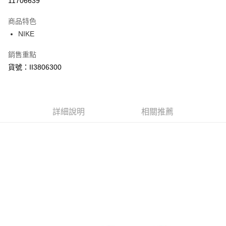
11706639
3 期 0 利率 每期
NT$933
21家銀行
商品特色
合作金庫商業銀行
第一商業銀行
LINE Pay
NIKE
華南商業銀行
彰化商業銀行
Apple Pay
上海商業儲蓄銀行
台北富邦商業銀行
銷售重點
國泰世華商業銀行
兆豐國際商業銀行
悠遊付
貨號：II3806300
臺灣中小企業銀行
台中商業銀行
匯豐（台灣）商業銀行
華泰商業銀行
Google Pay
聯邦商業銀行
遠東國際商業銀行
元大商業銀行
永豐商業銀行
全盈+PAY
玉山商業銀行
詳細說明
星展（台灣）商業銀行
相關推薦
台新國際商業銀行
中國信託商業銀行
AFTEE先享後付
台灣樂天信用卡公司
相關說明
【關於「AFTEE先享後付」】
AFTEE先享後付是「在收到商品之後才付款」的支付方式。 讓您購物簡單
運送方式
便利好安心！
１．簡單：不需註冊會員、不需綁卡、不需儲值。
宅配
２．便利：只要手機號碼，簡訊認證，即可結帳。
每筆NT$120，滿NT$1,500(含以上)免運費
３．安心：先確認商品／服務後，再付款。
【「AFTEE先享後付」結帳流程】
１．於結帳方式選擇「AFTEE先享後付」後，將跳轉至「AFTEE先享後付」