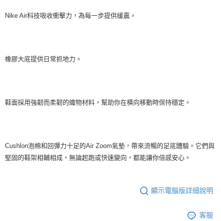
Nike Air科技吸收衝擊力，為每一步提供緩震。
橡膠大底提供日常抓地力。
鞋面採用強韌而柔韌的織物材料，幫助你在橫向移動時保持穩定。
Cushlon泡棉和回彈力十足的Air Zoom氣墊，帶來流暢的足底體驗。它們與
堅固的鞋架相輔相成，無論起跑或快速變向，都能讓你倍感安心。
顯示電腦版詳細說明
客服