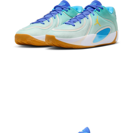
結帳頁面，進行簡訊認證並確認金額後，即可完成結帳。
２．訂單成立數日內，您將收到繳費通知簡訊。
３．收到繳費通知簡訊後14天內，點擊此簡訊中的連結，可透過四大超商／
ATM／網路銀行／等多元方式進行付款，方視為交易完成。
※ 請注意：結帳手續完成當下不需立刻繳費，但若您需要取消訂單，請聯絡
購買商品的店家。未經商家同意取消之訂單仍視為有效，需透過AFTEE先享
後付繳納相關費用。
※ 交易是否成功請以「AFTEE先享後付 」之結帳頁面顯示為準，若有關於
是否繳費成功／繳費後需取消欲退款等相關疑問，請聯繫「AFTEE先享後付
客戶支援中心」
https://netprotections.freshdesk.com/support/home
【注意事項】
１．透過由恩沛科技股份有限公司提供之「AFTEE先享後付」服務完成之交
易，需依本服務之必要範圍內提供個人資料，並將交易相關給付款項請求債
權轉讓予恩沛科技股份有限公司。
２．關於個人資料處理事宜，請瀏覽以下網址：
https://aftee.tw/terms/#terms3
３．未成年的使用者請事先徵得法定代理人或監護人之同意方可使用
「AFTEE先享後付」，若未經同意申辦者引起之損失，本公司不負相關責
任。
４．使用「AFTEE先享後付」時，將依據個別帳號之用戶狀況，依本公司即
時審查核予不同之上限額度；若仍有額度不足之情形，本公司將視審查結果
請求用戶進行身份認證。
５．嚴禁一人註冊多個帳號或使用他人資訊註冊。若發現惡意使用之情形，
恩沛科技股份有限公司將有權停止該用戶之使用額度並採取法律行動。