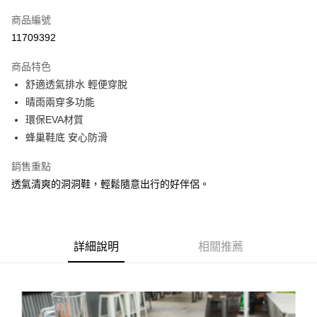
信用卡一次付款
商品編號
信用卡分期付款
11709392
3 期 0 利率 每期
NT$296
21家銀行
商品特色
合作金庫商業銀行
第一商業銀行
LINE Pay
舒適透氣排水 輕便穿脫
華南商業銀行
彰化商業銀行
晴雨兩穿多功能
Apple Pay
上海商業儲蓄銀行
台北富邦商業銀行
國泰世華商業銀行
兆豐國際商業銀行
環保EVA材質
悠遊付
臺灣中小企業銀行
台中商業銀行
蜂巢鞋底 安心防滑
匯豐（台灣）商業銀行
華泰商業銀行
Google Pay
聯邦商業銀行
遠東國際商業銀行
銷售重點
元大商業銀行
永豐商業銀行
全盈+PAY
透氣清爽的洞洞鞋，輕鬆隨意出行的好伴侶。
玉山商業銀行
星展（台灣）商業銀行
台新國際商業銀行
中國信託商業銀行
AFTEE先享後付
台灣樂天信用卡公司
相關說明
【關於「AFTEE先享後付」】
詳細說明
相關推薦
AFTEE先享後付是「在收到商品之後才付款」的支付方式。 讓您購物簡單
運送方式
便利好安心！
１．簡單：不需註冊會員、不需綁卡、不需儲值。
宅配
２．便利：只要手機號碼，簡訊認證，即可結帳。
每筆NT$120，滿NT$1,500(含以上)免運費
３．安心：先確認商品／服務後，再付款。