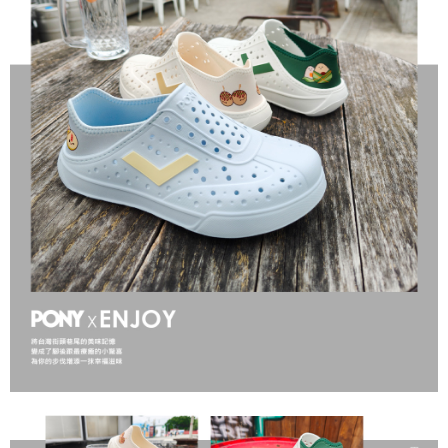
【「AFTEE先享後付」結帳流程】
１．於結帳方式選擇「AFTEE先享後付」後，將跳轉至「AFTEE先享後付」
結帳頁面，進行簡訊認證並確認金額後，即可完成結帳。
２．訂單成立數日內，您將收到繳費通知簡訊。
３．收到繳費通知簡訊後14天內，點擊此簡訊中的連結，可透過四大超商／
ATM／網路銀行／等多元方式進行付款，方視為交易完成。
※ 請注意：結帳手續完成當下不需立刻繳費，但若您需要取消訂單，請聯絡
購買商品的店家。未經商家同意取消之訂單仍視為有效，需透過AFTEE先享
後付繳納相關費用。
※ 交易是否成功請以「AFTEE先享後付 」之結帳頁面顯示為準，若有關於
是否繳費成功／繳費後需取消欲退款等相關疑問，請聯繫「AFTEE先享後付
客戶支援中心」
https://netprotections.freshdesk.com/support/home
【注意事項】
１．透過由恩沛科技股份有限公司提供之「AFTEE先享後付」服務完成之交
易，需依本服務之必要範圍內提供個人資料，並將交易相關給付款項請求債
權轉讓予恩沛科技股份有限公司。
２．關於個人資料處理事宜，請瀏覽以下網址：
https://aftee.tw/terms/#terms3
３．未成年的使用者請事先徵得法定代理人或監護人之同意方可使用
「AFTEE先享後付」，若未經同意申辦者引起之損失，本公司不負相關責
任。
４．使用「AFTEE先享後付」時，將依據個別帳號之用戶狀況，依本公司即
時審查核予不同之上限額度；若仍有額度不足之情形，本公司將視審查結果