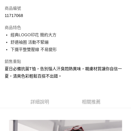
信用卡一次付款
商品編號
信用卡分期付款
11717068
3 期 0 利率 每期
NT$205
21家銀行
商品特色
合作金庫商業銀行
第一商業銀行
LINE Pay
經典LOGO印花 簡約大方
華南商業銀行
彰化商業銀行
舒適袖圈 活動不緊繃
Apple Pay
上海商業儲蓄銀行
台北富邦商業銀行
國泰世華商業銀行
兆豐國際商業銀行
下擺平整雙壓線 不易變形
悠遊付
臺灣中小企業銀行
台中商業銀行
銷售重點
匯豐（台灣）商業銀行
華泰商業銀行
Google Pay
聯邦商業銀行
遠東國際商業銀行
夏日必備抗菌T恤，告別惱人汗臭悶熱異味，親膚材質讓你自信一
元大商業銀行
永豐商業銀行
全盈+PAY
夏，清爽色彩輕鬆百搭不出錯。
玉山商業銀行
星展（台灣）商業銀行
台新國際商業銀行
中國信託商業銀行
AFTEE先享後付
台灣樂天信用卡公司
相關說明
【關於「AFTEE先享後付」】
詳細說明
相關推薦
AFTEE先享後付是「在收到商品之後才付款」的支付方式。 讓您購物簡單
運送方式
便利好安心！
１．簡單：不需註冊會員、不需綁卡、不需儲值。
宅配
２．便利：只要手機號碼，簡訊認證，即可結帳。
每筆NT$120，滿NT$1,500(含以上)免運費
３．安心：先確認商品／服務後，再付款。