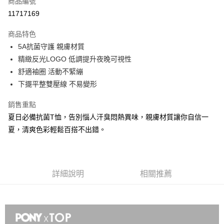
商品編號
信用卡分期付款
11717169
3 期 0 利率 每期
NT$196
21家銀行
商品特色
合作金庫商業銀行
第一商業銀行
LINE Pay
5A抗菌守護 親膚材質
華南商業銀行
彰化商業銀行
精緻反光LOGO 低調提升夜晚可視性
Apple Pay
上海商業儲蓄銀行
台北富邦商業銀行
國泰世華商業銀行
兆豐國際商業銀行
舒適袖圈 活動不緊繃
悠遊付
臺灣中小企業銀行
台中商業銀行
下擺平整雙壓線 不易變形
匯豐（台灣）商業銀行
華泰商業銀行
Google Pay
聯邦商業銀行
遠東國際商業銀行
銷售重點
元大商業銀行
永豐商業銀行
全盈+PAY
夏日必備抗菌T恤，告別惱人汗臭悶熱異味，親膚材質讓你自信一
玉山商業銀行
星展（台灣）商業銀行
夏，清爽色彩輕鬆百搭不出錯。
台新國際商業銀行
中國信託商業銀行
AFTEE先享後付
台灣樂天信用卡公司
相關說明
【關於「AFTEE先享後付」】
AFTEE先享後付是「在收到商品之後才付款」的支付方式。 讓您購物簡單
運送方式
詳細說明
相關推薦
便利好安心！
１．簡單：不需註冊會員、不需綁卡、不需儲值。
宅配
２．便利：只要手機號碼，簡訊認證，即可結帳。
每筆NT$120，滿NT$1,500(含以上)免運費
３．安心：先確認商品／服務後，再付款。
【「AFTEE先享後付」結帳流程】