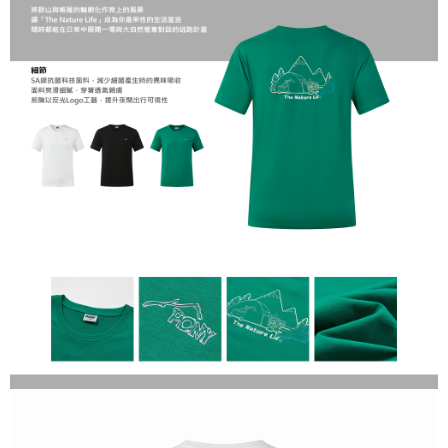
１．於結帳方式選擇「AFTEE先享後付」後，將跳轉至「AFTEE先享後付」
結帳頁面，進行簡訊認證並確認金額後，即可完成結帳。
２．訂單成立數日內，您將收到繳費通知簡訊。
３．收到繳費通知簡訊後14天內，點擊此簡訊中的連結，可透過四大超商／
ATM／網路銀行／等多元方式進行付款，方視為交易完成。
※ 請注意：結帳手續完成當下不需立刻繳費，但若您需要取消訂單，請聯絡
購買商品的店家。未經商家同意取消之訂單仍視為有效，需透過AFTEE先享
後付繳納相關費用。
※ 交易是否成功請以「AFTEE先享後付 」之結帳頁面顯示為準，若有關於
是否繳費成功／繳費後需取消欲退款等相關疑問，請聯繫「AFTEE先享後付
客戶支援中心」
https://netprotections.freshdesk.com/support/home
【注意事項】
１．透過由恩沛科技股份有限公司提供之「AFTEE先享後付」服務完成之交
易，需依本服務之必要範圍內提供個人資料，並將交易相關給付款項請求債
權轉讓予恩沛科技股份有限公司。
２．關於個人資料處理事宜，請瀏覽以下網址：
https://aftee.tw/terms/#terms3
３．未成年的使用者請事先徵得法定代理人或監護人之同意方可使用
「AFTEE先享後付」，若未經同意申辦者引起之損失，本公司不負相關責
任。
４．使用「AFTEE先享後付」時，將依據個別帳號之用戶狀況，依本公司即
時審查核予不同之上限額度；若仍有額度不足之情形，本公司將視審查結果
請求用戶進行身份認證。
５．嚴禁一人註冊多個帳號或使用他人資訊註冊。若發現惡意使用之情形，