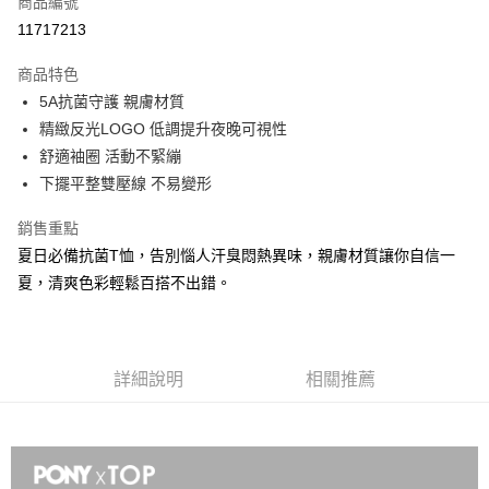
商品編號
信用卡分期付款
11717213
3 期 0 利率 每期
NT$196
21家銀行
商品特色
合作金庫商業銀行
第一商業銀行
LINE Pay
5A抗菌守護 親膚材質
華南商業銀行
彰化商業銀行
精緻反光LOGO 低調提升夜晚可視性
Apple Pay
上海商業儲蓄銀行
台北富邦商業銀行
國泰世華商業銀行
兆豐國際商業銀行
舒適袖圈 活動不緊繃
悠遊付
臺灣中小企業銀行
台中商業銀行
下擺平整雙壓線 不易變形
匯豐（台灣）商業銀行
華泰商業銀行
Google Pay
聯邦商業銀行
遠東國際商業銀行
銷售重點
元大商業銀行
永豐商業銀行
全盈+PAY
夏日必備抗菌T恤，告別惱人汗臭悶熱異味，親膚材質讓你自信一
玉山商業銀行
星展（台灣）商業銀行
夏，清爽色彩輕鬆百搭不出錯。
台新國際商業銀行
中國信託商業銀行
AFTEE先享後付
台灣樂天信用卡公司
相關說明
【關於「AFTEE先享後付」】
AFTEE先享後付是「在收到商品之後才付款」的支付方式。 讓您購物簡單
運送方式
詳細說明
相關推薦
便利好安心！
１．簡單：不需註冊會員、不需綁卡、不需儲值。
宅配
２．便利：只要手機號碼，簡訊認證，即可結帳。
每筆NT$120，滿NT$1,500(含以上)免運費
３．安心：先確認商品／服務後，再付款。
【「AFTEE先享後付」結帳流程】