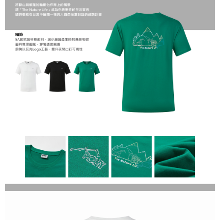
１．於結帳方式選擇「AFTEE先享後付」後，將跳轉至「AFTEE先享後付」
結帳頁面，進行簡訊認證並確認金額後，即可完成結帳。
２．訂單成立數日內，您將收到繳費通知簡訊。
３．收到繳費通知簡訊後14天內，點擊此簡訊中的連結，可透過四大超商／
ATM／網路銀行／等多元方式進行付款，方視為交易完成。
※ 請注意：結帳手續完成當下不需立刻繳費，但若您需要取消訂單，請聯絡
購買商品的店家。未經商家同意取消之訂單仍視為有效，需透過AFTEE先享
後付繳納相關費用。
※ 交易是否成功請以「AFTEE先享後付 」之結帳頁面顯示為準，若有關於
是否繳費成功／繳費後需取消欲退款等相關疑問，請聯繫「AFTEE先享後付
客戶支援中心」
https://netprotections.freshdesk.com/support/home
【注意事項】
１．透過由恩沛科技股份有限公司提供之「AFTEE先享後付」服務完成之交
易，需依本服務之必要範圍內提供個人資料，並將交易相關給付款項請求債
權轉讓予恩沛科技股份有限公司。
２．關於個人資料處理事宜，請瀏覽以下網址：
https://aftee.tw/terms/#terms3
３．未成年的使用者請事先徵得法定代理人或監護人之同意方可使用
「AFTEE先享後付」，若未經同意申辦者引起之損失，本公司不負相關責
任。
４．使用「AFTEE先享後付」時，將依據個別帳號之用戶狀況，依本公司即
時審查核予不同之上限額度；若仍有額度不足之情形，本公司將視審查結果
請求用戶進行身份認證。
５．嚴禁一人註冊多個帳號或使用他人資訊註冊。若發現惡意使用之情形，