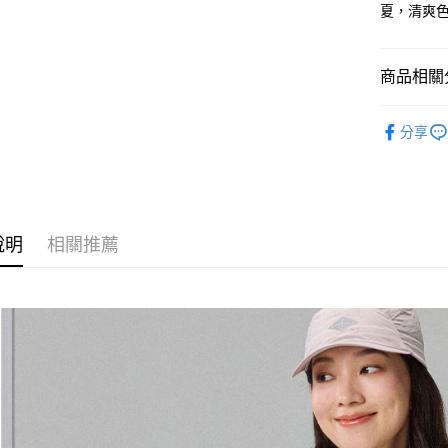
匯豐（
夏，清爽
Google Pa
聯邦商
元大商
全盈+PAY
玉山商
商品相關分
台新國
AFTEE先
台灣樂
全站商品
相關說明
分享
【關於「A
新品上市
AFTEE
便利好安
運送方式
❚ PONY
１．簡單
２．便利
❚ PONY
宅配
３．安心
說明
相關推薦
每筆NT$1
【「AFT
１．於結帳
付」結帳
２．訂單
３．收到繳
／ATM／
※ 請注意
絡購買商品
先享後付
※ 交易是
是否繳費成