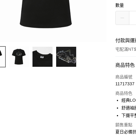
數量
付款與運
宅配滿NT$
付款方式
商品特色
信用卡一
商品編號
11717337
信用卡分
商品特色
3 期 
經典L
合作金
舒適袖
LINE Pay
華南商
下擺平
Apple Pay
上海商
銷售重點
國泰世
悠遊付
夏日必備
臺灣中