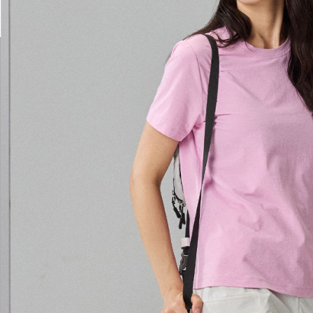
付客戶支
【注意事
１．透過由
交易，需
求債權轉
２．關於
https://aft
３．未成
「AFTE
任。
４．使用「
即時審查
結果請求
５．嚴禁
形，恩沛
動。