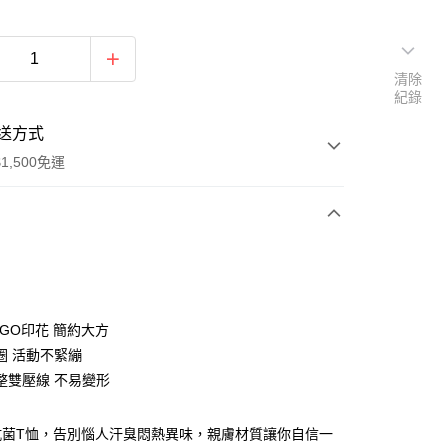
清除
紀錄
送方式
1,500免運
次付款
期付款
0 利率 每期
NT$196
21家銀行
OGO印花 簡約大方
庫商業銀行
第一商業銀行
圈 活動不緊繃
業銀行
彰化商業銀行
整雙壓線 不易變形
業儲蓄銀行
台北富邦商業銀行
華商業銀行
兆豐國際商業銀行
抗菌T恤，告別惱人汗臭悶熱異味，親膚材質讓你自信一
小企業銀行
台中商業銀行