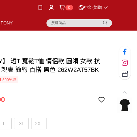
0
中文 (繁體)
PONY
Y】 短T 寬鬆T恤 情侶款 圓領 女款 抗
 親膚 簡約 百搭 黑色 262W2AT57BK
1,500免運
90
L
XL
2XL