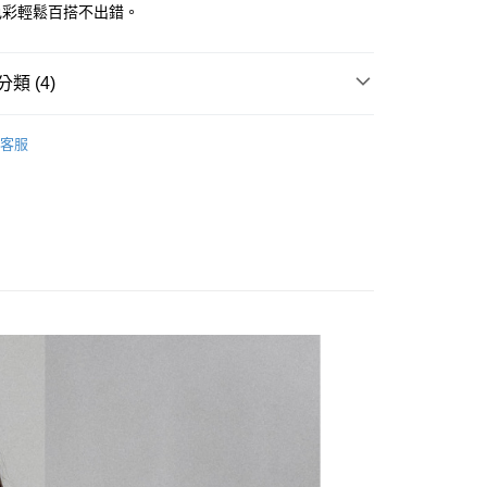
台灣）商業銀行
華泰商業銀行
色彩輕鬆百搭不出錯。
y
業銀行
遠東國際商業銀行
業銀行
永豐商業銀行
業銀行
星展（台灣）商業銀行
類 (4)
際商業銀行
中國信託商業銀行
享後付
天信用卡公司
▶ 服飾
客服
FTEE先享後付」】
先享後付是「在收到商品之後才付款」的支付方式。 讓您購物簡單
心！
▷ 服飾&配件
：不需註冊會員、不需綁卡、不需儲值。
：只要手機號碼，簡訊認證，即可結帳。
▷新品上市🆕
：先確認商品／服務後，再付款。
20，滿NT$1,500(含以上)免運費
EE先享後付」結帳流程】
方式選擇「AFTEE先享後付」後，將跳轉至「AFTEE先享後
頁面，進行簡訊認證並確認金額後，即可完成結帳。
成立數日內，您將收到繳費通知簡訊。
費通知簡訊後14天內，點擊此簡訊中的連結，可透過四大超商
網路銀行／等多元方式進行付款，方視為交易完成。
：結帳手續完成當下不需立刻繳費，但若您需要取消訂單，請聯
的店家。未經商家同意取消之訂單仍視為有效，需透過AFTEE
繳納相關費用。
否成功請以「AFTEE先享後付 」之結帳頁面顯示為準，若有關於
功／繳費後需取消欲退款等相關疑問，請聯繫「AFTEE先享後