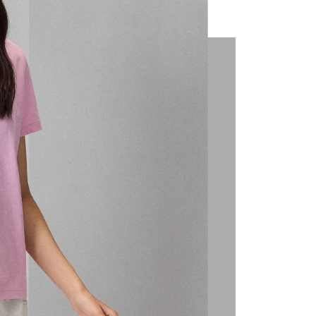
援中心」
https://netprotections.freshdesk.com/support/home
項】
恩沛科技股份有限公司提供之「AFTEE先享後付」服務完成之
依本服務之必要範圍內提供個人資料，並將交易相關給付款項請
讓予恩沛科技股份有限公司。
個人資料處理事宜，請瀏覽以下網址：
ee.tw/terms/#terms3
年的使用者請事先徵得法定代理人或監護人之同意方可使用
E先享後付」，若未經同意申辦者引起之損失，本公司不負相關責
AFTEE先享後付」時，將依據個別帳號之用戶狀況，依本公司
核予不同之上限額度；若仍有額度不足之情形，本公司將視審查
用戶進行身份認證。
一人註冊多個帳號或使用他人資訊註冊。若發現惡意使用之情
科技股份有限公司將有權停止該用戶之使用額度並採取法律行