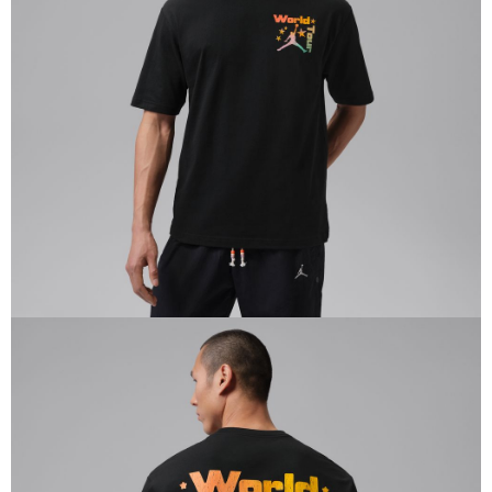
１．於結帳方式選擇「AFTEE先享後付」後，將跳轉至「AFTEE先享後付」
結帳頁面，進行簡訊認證並確認金額後，即可完成結帳。
２．訂單成立數日內，您將收到繳費通知簡訊。
３．收到繳費通知簡訊後14天內，點擊此簡訊中的連結，可透過四大超商／
ATM／網路銀行／等多元方式進行付款，方視為交易完成。
※ 請注意：結帳手續完成當下不需立刻繳費，但若您需要取消訂單，請聯絡
購買商品的店家。未經商家同意取消之訂單仍視為有效，需透過AFTEE先享
後付繳納相關費用。
※ 交易是否成功請以「AFTEE先享後付 」之結帳頁面顯示為準，若有關於
是否繳費成功／繳費後需取消欲退款等相關疑問，請聯繫「AFTEE先享後付
客戶支援中心」
https://netprotections.freshdesk.com/support/home
【注意事項】
１．透過由恩沛科技股份有限公司提供之「AFTEE先享後付」服務完成之交
易，需依本服務之必要範圍內提供個人資料，並將交易相關給付款項請求債
權轉讓予恩沛科技股份有限公司。
２．關於個人資料處理事宜，請瀏覽以下網址：
https://aftee.tw/terms/#terms3
３．未成年的使用者請事先徵得法定代理人或監護人之同意方可使用
「AFTEE先享後付」，若未經同意申辦者引起之損失，本公司不負相關責
任。
４．使用「AFTEE先享後付」時，將依據個別帳號之用戶狀況，依本公司即
時審查核予不同之上限額度；若仍有額度不足之情形，本公司將視審查結果
請求用戶進行身份認證。
５．嚴禁一人註冊多個帳號或使用他人資訊註冊。若發現惡意使用之情形，