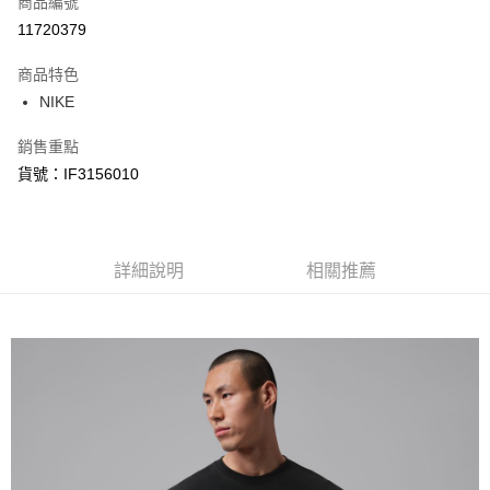
商品編號
信用卡分期付款
11720379
3 期 0 利率 每期
NT$298
21家銀行
商品特色
合作金庫商業銀行
第一商業銀行
LINE Pay
NIKE
華南商業銀行
彰化商業銀行
Apple Pay
上海商業儲蓄銀行
台北富邦商業銀行
銷售重點
國泰世華商業銀行
兆豐國際商業銀行
悠遊付
貨號：IF3156010
臺灣中小企業銀行
台中商業銀行
匯豐（台灣）商業銀行
華泰商業銀行
Google Pay
聯邦商業銀行
遠東國際商業銀行
元大商業銀行
永豐商業銀行
全盈+PAY
玉山商業銀行
詳細說明
星展（台灣）商業銀行
相關推薦
台新國際商業銀行
中國信託商業銀行
AFTEE先享後付
台灣樂天信用卡公司
相關說明
【關於「AFTEE先享後付」】
AFTEE先享後付是「在收到商品之後才付款」的支付方式。 讓您購物簡單
運送方式
便利好安心！
１．簡單：不需註冊會員、不需綁卡、不需儲值。
宅配
２．便利：只要手機號碼，簡訊認證，即可結帳。
每筆NT$120，滿NT$1,500(含以上)免運費
３．安心：先確認商品／服務後，再付款。
【「AFTEE先享後付」結帳流程】