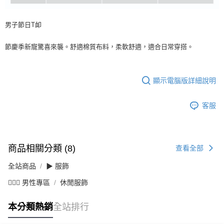
男子節日T卹
節慶季新寵驚喜來襲。舒適棉質布料，柔軟舒適，適合日常穿搭。
顯示電腦版詳細說明
客服
商品相關分類 (8)
查看全部
全站商品
▶ 服飾
💁🏻‍♂️ 男性專區
休閒服飾
本分類熱銷
全站排行