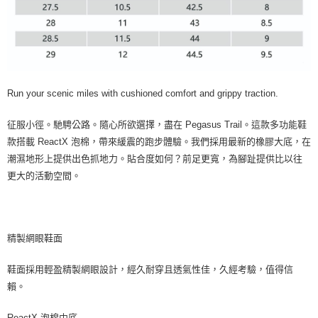
Run your scenic miles with cushioned comfort and grippy traction.
征服小徑。馳騁公路。隨心所欲選擇，盡在 Pegasus Trail。這款多功能鞋
款搭載 ReactX 泡棉，帶來緩震的跑步體驗。我們採用最新的橡膠大底，在
潮濕地形上提供出色抓地力。貼合度如何？前足更寬，為腳趾提供比以往
更大的活動空間。
精製網眼鞋面
鞋面採用輕盈精製網眼設計，經久耐穿且透氣性佳，久經考驗，值得信
賴。
ReactX 泡棉中底