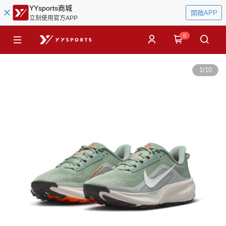
YYsports商城
開啟APP
立刻使用官方APP
0
1
/
10