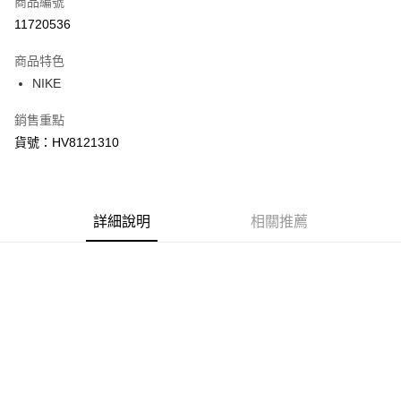
商品編號
信用卡分期付款
11720536
3 期 0 利率 每期
NT$1,050
21家銀行
商品特色
合作金庫商業銀行
第一商業銀行
LINE Pay
NIKE
華南商業銀行
彰化商業銀行
Apple Pay
上海商業儲蓄銀行
台北富邦商業銀行
銷售重點
國泰世華商業銀行
兆豐國際商業銀行
悠遊付
貨號：HV8121310
臺灣中小企業銀行
台中商業銀行
匯豐（台灣）商業銀行
華泰商業銀行
Google Pay
聯邦商業銀行
遠東國際商業銀行
元大商業銀行
永豐商業銀行
全盈+PAY
玉山商業銀行
詳細說明
星展（台灣）商業銀行
相關推薦
台新國際商業銀行
中國信託商業銀行
AFTEE先享後付
台灣樂天信用卡公司
相關說明
【關於「AFTEE先享後付」】
AFTEE先享後付是「在收到商品之後才付款」的支付方式。 讓您購物簡單
運送方式
便利好安心！
１．簡單：不需註冊會員、不需綁卡、不需儲值。
宅配
２．便利：只要手機號碼，簡訊認證，即可結帳。
每筆NT$120，滿NT$1,500(含以上)免運費
３．安心：先確認商品／服務後，再付款。
【「AFTEE先享後付」結帳流程】