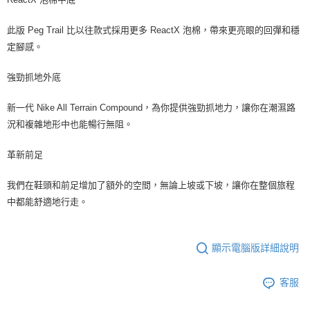
此版 Peg Trail 比以往款式採用更多 ReactX 泡棉，帶來更亮眼的回彈和穩
定腳感。
強勁抓地外底
新一代 Nike All Terrain Compound，為你提供強勁抓地力，讓你在潮濕路
況和複雜地形中也能暢行無阻。
革新前足
我們在鞋頭和前足增加了額外的空間，無論上坡或下坡，讓你在整個旅程
中都能舒適地行走。
顯示電腦版詳細說明
客服