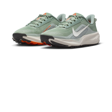
１．於結帳方式選擇「AFTEE先享後付」後，將跳轉至「AFTEE先享後付」
結帳頁面，進行簡訊認證並確認金額後，即可完成結帳。
２．訂單成立數日內，您將收到繳費通知簡訊。
３．收到繳費通知簡訊後14天內，點擊此簡訊中的連結，可透過四大超商／
ATM／網路銀行／等多元方式進行付款，方視為交易完成。
※ 請注意：結帳手續完成當下不需立刻繳費，但若您需要取消訂單，請聯絡
購買商品的店家。未經商家同意取消之訂單仍視為有效，需透過AFTEE先享
後付繳納相關費用。
※ 交易是否成功請以「AFTEE先享後付 」之結帳頁面顯示為準，若有關於
是否繳費成功／繳費後需取消欲退款等相關疑問，請聯繫「AFTEE先享後付
客戶支援中心」
https://netprotections.freshdesk.com/support/home
【注意事項】
１．透過由恩沛科技股份有限公司提供之「AFTEE先享後付」服務完成之交
易，需依本服務之必要範圍內提供個人資料，並將交易相關給付款項請求債
權轉讓予恩沛科技股份有限公司。
２．關於個人資料處理事宜，請瀏覽以下網址：
https://aftee.tw/terms/#terms3
３．未成年的使用者請事先徵得法定代理人或監護人之同意方可使用
「AFTEE先享後付」，若未經同意申辦者引起之損失，本公司不負相關責
任。
４．使用「AFTEE先享後付」時，將依據個別帳號之用戶狀況，依本公司即
時審查核予不同之上限額度；若仍有額度不足之情形，本公司將視審查結果
請求用戶進行身份認證。
５．嚴禁一人註冊多個帳號或使用他人資訊註冊。若發現惡意使用之情形，