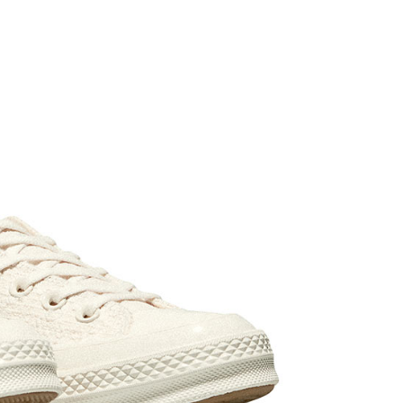
繳納相關費用。
否成功請以「AFTEE先享後付 」之結帳頁面顯示為準，若有關於
功／繳費後需取消欲退款等相關疑問，請聯繫「AFTEE先享後
援中心」
https://netprotections.freshdesk.com/support/home
項】
恩沛科技股份有限公司提供之「AFTEE先享後付」服務完成之
依本服務之必要範圍內提供個人資料，並將交易相關給付款項請
讓予恩沛科技股份有限公司。
個人資料處理事宜，請瀏覽以下網址：
ee.tw/terms/#terms3
年的使用者請事先徵得法定代理人或監護人之同意方可使用
E先享後付」，若未經同意申辦者引起之損失，本公司不負相關責
AFTEE先享後付」時，將依據個別帳號之用戶狀況，依本公司
核予不同之上限額度；若仍有額度不足之情形，本公司將視審查
用戶進行身份認證。
一人註冊多個帳號或使用他人資訊註冊。若發現惡意使用之情
科技股份有限公司將有權停止該用戶之使用額度並採取法律行