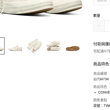
US7.5
數量
付款與運
宅配滿NT$
付款方式
商品特色
信用卡一
商品編號
11734734
信用卡分
商品特色
3 期 
CONV
合作金
LINE Pay
銷售重點
華南商
貨號：TWA
Apple Pay
上海商