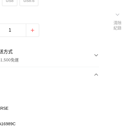
US8
US8.5
清除
紀錄
送方式
1,500免運
次付款
期付款
0 利率 每期
NT$672
21家銀行
ERSE
庫商業銀行
第一商業銀行
業銀行
彰化商業銀行
16989C
業儲蓄銀行
台北富邦商業銀行