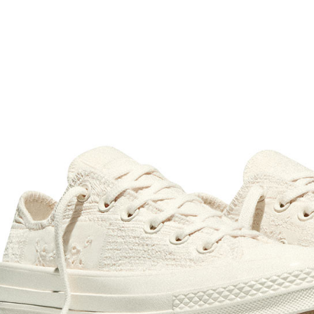
先享後付
※ 交易是
是否繳費成
付客戶支
【注意事
１．透過由
交易，需
求債權轉
２．關於
https://aft
３．未成
「AFTE
任。
４．使用「
即時審查
結果請求
５．嚴禁
形，恩沛
動。