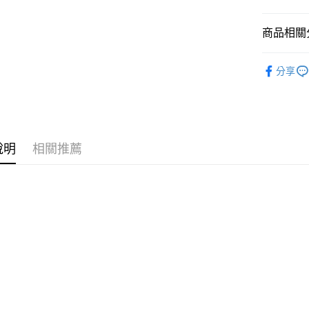
國泰世
悠遊付
臺灣中
商品相關分
匯豐（
Google Pa
聯邦商
全站商品
元大商
全盈+PAY
分享
玉山商
💁🏻‍♀️ 女
台新國
AFTEE先
新品上市
台灣樂
相關說明
【關於「A
❚ CONVE
AFTEE
說明
相關推薦
❚ CONVE
便利好安
運送方式
１．簡單
💁🏻‍♀️ 女
２．便利
宅配
３．安心
❚ CONVE
每筆NT$1
【「AFT
促銷活動
１．於結帳
付」結帳
２．訂單
３．收到繳
／ATM／
※ 請注意
絡購買商品