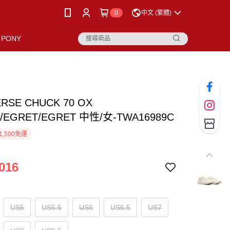
0
中文 (繁體)
PONY
RSE CHUCK 70 OX
/EGRET/EGRET 中性/女-TWA16989C
1,500免運
016
US5
US5.5
US6
US6.5
US7