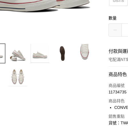
US7.5
數量
付款與運
宅配滿NT$
付款方式
商品特色
信用卡一
商品編號
11734735
信用卡分
商品特色
3 期 
CONV
合作金
LINE Pay
銷售重點
華南商
貨號：TWA
Apple Pay
上海商