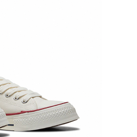
繳納相關費用。
否成功請以「AFTEE先享後付 」之結帳頁面顯示為準，若有關於
功／繳費後需取消欲退款等相關疑問，請聯繫「AFTEE先享後
援中心」
https://netprotections.freshdesk.com/support/home
項】
恩沛科技股份有限公司提供之「AFTEE先享後付」服務完成之
依本服務之必要範圍內提供個人資料，並將交易相關給付款項請
讓予恩沛科技股份有限公司。
個人資料處理事宜，請瀏覽以下網址：
ee.tw/terms/#terms3
年的使用者請事先徵得法定代理人或監護人之同意方可使用
E先享後付」，若未經同意申辦者引起之損失，本公司不負相關責
AFTEE先享後付」時，將依據個別帳號之用戶狀況，依本公司
核予不同之上限額度；若仍有額度不足之情形，本公司將視審查
用戶進行身份認證。
一人註冊多個帳號或使用他人資訊註冊。若發現惡意使用之情
科技股份有限公司將有權停止該用戶之使用額度並採取法律行