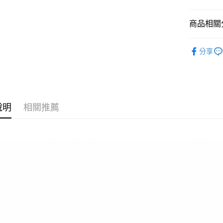
國泰世
悠遊付
臺灣中
商品相關分
匯豐（
Google Pa
聯邦商
全站商品
元大商
全盈+PAY
分享
玉山商
💁🏻‍♀️ 女
台新國
AFTEE先
新品上市
台灣樂
相關說明
【關於「A
❚ CONVE
AFTEE
說明
相關推薦
❚ CONVE
便利好安
運送方式
１．簡單
💁🏻‍♀️ 女
２．便利
宅配
３．安心
❚ CONVE
每筆NT$1
【「AFT
促銷活動
１．於結帳
付」結帳
２．訂單
３．收到繳
／ATM／
※ 請注意
絡購買商品