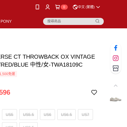
0
中文 (繁體)
PONY
RSE CT THROWBACK OX VINTAGE
/RED/BLUE 中性/女-TWA18109C
1,500免運
596
US5
US5.5
US6
US6.5
US7