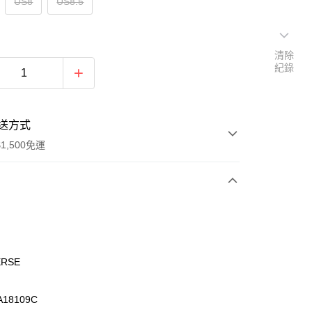
US8
US8.5
清除
紀錄
送方式
1,500免運
次付款
期付款
0 利率 每期
NT$532
21家銀行
ERSE
庫商業銀行
第一商業銀行
業銀行
彰化商業銀行
18109C
業儲蓄銀行
台北富邦商業銀行