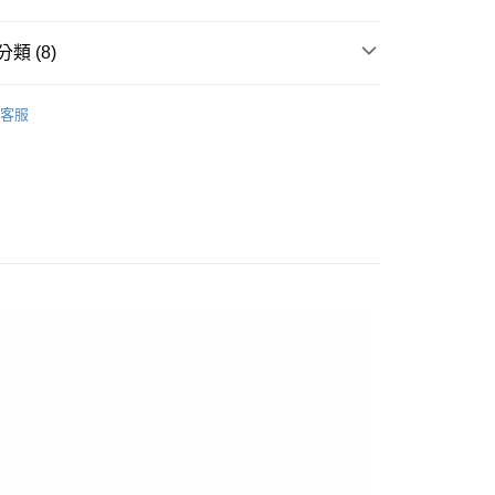
華商業銀行
兆豐國際商業銀行
小企業銀行
台中商業銀行
類 (8)
台灣）商業銀行
華泰商業銀行
y
業銀行
遠東國際商業銀行
▶ 鞋款
業銀行
永豐商業銀行
客服
業銀行
星展（台灣）商業銀行
性專區
所有女性商品
際商業銀行
中國信託商業銀行
享後付
天信用卡公司
FTEE先享後付」】
RSE
女子鞋款
先享後付是「在收到商品之後才付款」的支付方式。 讓您購物簡單
RSE
所有CONVERSE商品
心！
：不需註冊會員、不需綁卡、不需儲值。
性專區
休閒鞋
：只要手機號碼，簡訊認證，即可結帳。
：先確認商品／服務後，再付款。
RSE
🔹 低筒鞋
20，滿NT$1,500(含以上)免運費
EE先享後付」結帳流程】
【爸氣狂歡節】滿額再折$888
方式選擇「AFTEE先享後付」後，將跳轉至「AFTEE先享後
頁面，進行簡訊認證並確認金額後，即可完成結帳。
成立數日內，您將收到繳費通知簡訊。
費通知簡訊後14天內，點擊此簡訊中的連結，可透過四大超商
網路銀行／等多元方式進行付款，方視為交易完成。
：結帳手續完成當下不需立刻繳費，但若您需要取消訂單，請聯
的店家。未經商家同意取消之訂單仍視為有效，需透過AFTEE