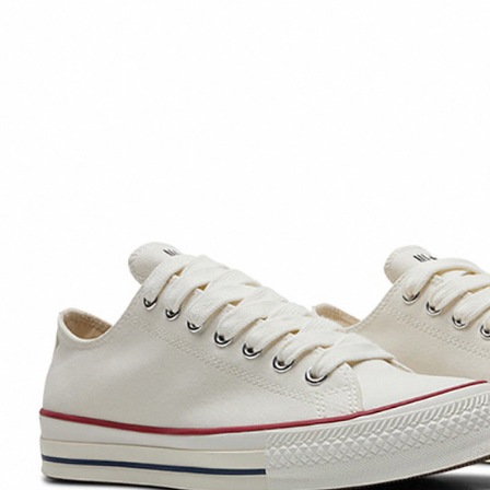
先享後付
※ 交易是
是否繳費成
付客戶支
【注意事
１．透過由
交易，需
求債權轉
２．關於
https://aft
３．未成
「AFTE
任。
４．使用「
即時審查
結果請求
５．嚴禁
形，恩沛
動。