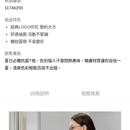
商品編號
信用卡分期付款
11746293
3 期 0 利率 每期
NT$252
21家銀行
商品特色
合作金庫商業銀行
第一商業銀行
LINE Pay
經典LOGO印花 簡約大方
華南商業銀行
彰化商業銀行
舒適袖圈 活動不緊繃
Apple Pay
上海商業儲蓄銀行
台北富邦商業銀行
國泰世華商業銀行
兆豐國際商業銀行
螺紋圓領 不易變形
悠遊付
臺灣中小企業銀行
台中商業銀行
銷售重點
匯豐（台灣）商業銀行
華泰商業銀行
Google Pay
聯邦商業銀行
遠東國際商業銀行
夏日必備抗菌T恤，告別惱人汗臭悶熱異味，親膚材質讓你自信一
元大商業銀行
永豐商業銀行
全盈+PAY
夏，清爽色彩輕鬆百搭不出錯。
玉山商業銀行
星展（台灣）商業銀行
台新國際商業銀行
中國信託商業銀行
AFTEE先享後付
台灣樂天信用卡公司
相關說明
【關於「AFTEE先享後付」】
詳細說明
相關推薦
AFTEE先享後付是「在收到商品之後才付款」的支付方式。 讓您購物簡單
運送方式
便利好安心！
１．簡單：不需註冊會員、不需綁卡、不需儲值。
宅配
２．便利：只要手機號碼，簡訊認證，即可結帳。
每筆NT$120，滿NT$1,500(含以上)免運費
３．安心：先確認商品／服務後，再付款。
【「AFTEE先享後付」結帳流程】