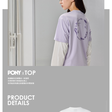
１．於結帳方式選擇「AFTEE先享後付」後，將跳轉至「AFTEE先享後付」
結帳頁面，進行簡訊認證並確認金額後，即可完成結帳。
２．訂單成立數日內，您將收到繳費通知簡訊。
３．收到繳費通知簡訊後14天內，點擊此簡訊中的連結，可透過四大超商／
ATM／網路銀行／等多元方式進行付款，方視為交易完成。
※ 請注意：結帳手續完成當下不需立刻繳費，但若您需要取消訂單，請聯絡
購買商品的店家。未經商家同意取消之訂單仍視為有效，需透過AFTEE先享
後付繳納相關費用。
※ 交易是否成功請以「AFTEE先享後付 」之結帳頁面顯示為準，若有關於
是否繳費成功／繳費後需取消欲退款等相關疑問，請聯繫「AFTEE先享後付
客戶支援中心」
https://netprotections.freshdesk.com/support/home
【注意事項】
１．透過由恩沛科技股份有限公司提供之「AFTEE先享後付」服務完成之交
易，需依本服務之必要範圍內提供個人資料，並將交易相關給付款項請求債
權轉讓予恩沛科技股份有限公司。
２．關於個人資料處理事宜，請瀏覽以下網址：
https://aftee.tw/terms/#terms3
３．未成年的使用者請事先徵得法定代理人或監護人之同意方可使用
「AFTEE先享後付」，若未經同意申辦者引起之損失，本公司不負相關責
任。
４．使用「AFTEE先享後付」時，將依據個別帳號之用戶狀況，依本公司即
時審查核予不同之上限額度；若仍有額度不足之情形，本公司將視審查結果
請求用戶進行身份認證。
５．嚴禁一人註冊多個帳號或使用他人資訊註冊。若發現惡意使用之情形，