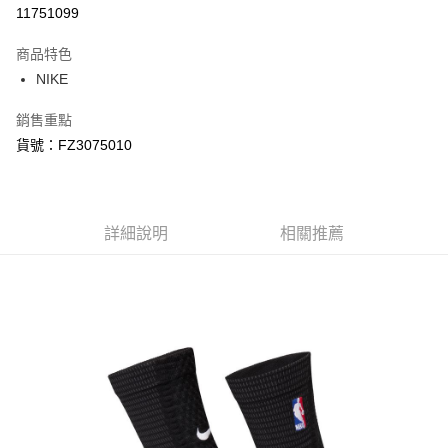
信用卡分期付款
11751099
3 期 0 利率 每期
NT$250
21家銀行
商品特色
合作金庫商業銀行
第一商業銀行
LINE Pay
NIKE
華南商業銀行
彰化商業銀行
Apple Pay
上海商業儲蓄銀行
台北富邦商業銀行
銷售重點
國泰世華商業銀行
兆豐國際商業銀行
悠遊付
貨號：FZ3075010
臺灣中小企業銀行
台中商業銀行
匯豐（台灣）商業銀行
華泰商業銀行
Google Pay
聯邦商業銀行
遠東國際商業銀行
元大商業銀行
永豐商業銀行
全盈+PAY
玉山商業銀行
詳細說明
星展（台灣）商業銀行
相關推薦
台新國際商業銀行
中國信託商業銀行
AFTEE先享後付
台灣樂天信用卡公司
相關說明
【關於「AFTEE先享後付」】
AFTEE先享後付是「在收到商品之後才付款」的支付方式。 讓您購物簡單
運送方式
便利好安心！
１．簡單：不需註冊會員、不需綁卡、不需儲值。
宅配
２．便利：只要手機號碼，簡訊認證，即可結帳。
每筆NT$120，滿NT$1,500(含以上)免運費
３．安心：先確認商品／服務後，再付款。
【「AFTEE先享後付」結帳流程】
１．於結帳方式選擇「AFTEE先享後付」後，將跳轉至「AFTEE先享後付」