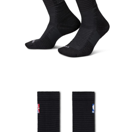
結帳頁面，進行簡訊認證並確認金額後，即可完成結帳。
２．訂單成立數日內，您將收到繳費通知簡訊。
３．收到繳費通知簡訊後14天內，點擊此簡訊中的連結，可透過四大超商／
ATM／網路銀行／等多元方式進行付款，方視為交易完成。
※ 請注意：結帳手續完成當下不需立刻繳費，但若您需要取消訂單，請聯絡
購買商品的店家。未經商家同意取消之訂單仍視為有效，需透過AFTEE先享
後付繳納相關費用。
※ 交易是否成功請以「AFTEE先享後付 」之結帳頁面顯示為準，若有關於
是否繳費成功／繳費後需取消欲退款等相關疑問，請聯繫「AFTEE先享後付
客戶支援中心」
https://netprotections.freshdesk.com/support/home
【注意事項】
１．透過由恩沛科技股份有限公司提供之「AFTEE先享後付」服務完成之交
易，需依本服務之必要範圍內提供個人資料，並將交易相關給付款項請求債
權轉讓予恩沛科技股份有限公司。
２．關於個人資料處理事宜，請瀏覽以下網址：
https://aftee.tw/terms/#terms3
３．未成年的使用者請事先徵得法定代理人或監護人之同意方可使用
「AFTEE先享後付」，若未經同意申辦者引起之損失，本公司不負相關責
任。
４．使用「AFTEE先享後付」時，將依據個別帳號之用戶狀況，依本公司即
時審查核予不同之上限額度；若仍有額度不足之情形，本公司將視審查結果
請求用戶進行身份認證。
５．嚴禁一人註冊多個帳號或使用他人資訊註冊。若發現惡意使用之情形，