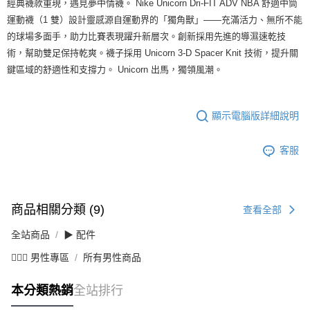
經典襪款重現，遇見夢中情襪。 Nike Unicorn Dri-FIT ADV NBA 舒適中筒
運動襪（1 雙）設計靈感源自運動界的「獨角獸」——充滿活力、無所不能
的球場多面手，助力比賽表現躍升新層次。創新採用先進的導濕速乾技
術，幫助雙足保持乾爽。襪子採用 Unicorn 3-D Spacer Knit 技術，提升關
鍵區域的舒適性和支撐力。 Unicorn 出馬，獨領風潮。
顯示電腦版詳細說明
客服
商品相關分類 (9)
查看全部
全站商品
▶ 配件
💁🏻‍♂️ 男性專區
所有男性商品
本分類熱銷
全站排行