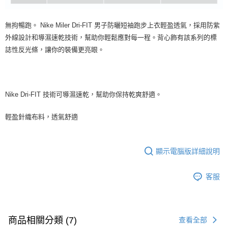
無拘暢跑。 Nike Miler Dri-FIT 男子防曬短袖跑步上衣輕盈透氣，採用防紫
外線設計和導濕速乾技術，幫助你輕鬆應對每一程。背心飾有該系列的標
誌性反光條，讓你的裝備更亮眼。
Nike Dri-FIT 技術可導濕速乾，幫助你保持乾爽舒適。
輕盈針織布料，透氣舒適
顯示電腦版詳細說明
客服
商品相關分類 (7)
查看全部