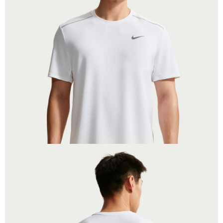
１．於結帳方式選擇「AFTEE先享後付」後，將跳轉至「AFTEE先享後付」
結帳頁面，進行簡訊認證並確認金額後，即可完成結帳。
２．訂單成立數日內，您將收到繳費通知簡訊。
３．收到繳費通知簡訊後14天內，點擊此簡訊中的連結，可透過四大超商／
ATM／網路銀行／等多元方式進行付款，方視為交易完成。
※ 請注意：結帳手續完成當下不需立刻繳費，但若您需要取消訂單，請聯絡
購買商品的店家。未經商家同意取消之訂單仍視為有效，需透過AFTEE先享
後付繳納相關費用。
※ 交易是否成功請以「AFTEE先享後付 」之結帳頁面顯示為準，若有關於
是否繳費成功／繳費後需取消欲退款等相關疑問，請聯繫「AFTEE先享後付
客戶支援中心」
https://netprotections.freshdesk.com/support/home
【注意事項】
１．透過由恩沛科技股份有限公司提供之「AFTEE先享後付」服務完成之交
易，需依本服務之必要範圍內提供個人資料，並將交易相關給付款項請求債
權轉讓予恩沛科技股份有限公司。
２．關於個人資料處理事宜，請瀏覽以下網址：
https://aftee.tw/terms/#terms3
３．未成年的使用者請事先徵得法定代理人或監護人之同意方可使用
「AFTEE先享後付」，若未經同意申辦者引起之損失，本公司不負相關責
任。
４．使用「AFTEE先享後付」時，將依據個別帳號之用戶狀況，依本公司即
時審查核予不同之上限額度；若仍有額度不足之情形，本公司將視審查結果
請求用戶進行身份認證。
５．嚴禁一人註冊多個帳號或使用他人資訊註冊。若發現惡意使用之情形，