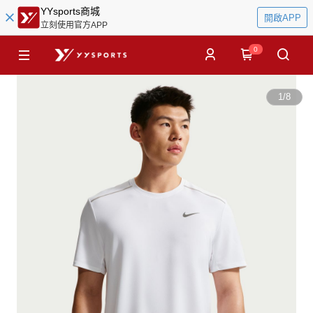
YYsports商城
開啟APP
立刻使用官方APP
0
1
/
8