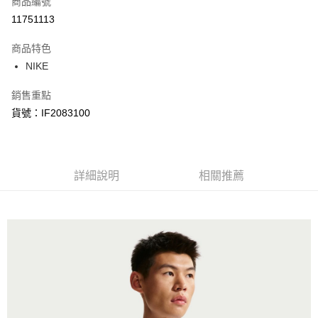
商品編號
信用卡分期付款
11751113
3 期 0 利率 每期
NT$252
21家銀行
商品特色
合作金庫商業銀行
第一商業銀行
LINE Pay
NIKE
華南商業銀行
彰化商業銀行
Apple Pay
上海商業儲蓄銀行
台北富邦商業銀行
銷售重點
國泰世華商業銀行
兆豐國際商業銀行
悠遊付
貨號：IF2083100
臺灣中小企業銀行
台中商業銀行
匯豐（台灣）商業銀行
華泰商業銀行
Google Pay
聯邦商業銀行
遠東國際商業銀行
元大商業銀行
永豐商業銀行
全盈+PAY
玉山商業銀行
詳細說明
星展（台灣）商業銀行
相關推薦
台新國際商業銀行
中國信託商業銀行
AFTEE先享後付
台灣樂天信用卡公司
相關說明
【關於「AFTEE先享後付」】
AFTEE先享後付是「在收到商品之後才付款」的支付方式。 讓您購物簡單
運送方式
便利好安心！
１．簡單：不需註冊會員、不需綁卡、不需儲值。
宅配
２．便利：只要手機號碼，簡訊認證，即可結帳。
每筆NT$120，滿NT$1,500(含以上)免運費
３．安心：先確認商品／服務後，再付款。
【「AFTEE先享後付」結帳流程】