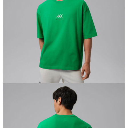
１．於結帳方式選擇「AFTEE先享後付」後，將跳轉至「AFTEE先享後付」
結帳頁面，進行簡訊認證並確認金額後，即可完成結帳。
２．訂單成立數日內，您將收到繳費通知簡訊。
３．收到繳費通知簡訊後14天內，點擊此簡訊中的連結，可透過四大超商／
ATM／網路銀行／等多元方式進行付款，方視為交易完成。
※ 請注意：結帳手續完成當下不需立刻繳費，但若您需要取消訂單，請聯絡
購買商品的店家。未經商家同意取消之訂單仍視為有效，需透過AFTEE先享
後付繳納相關費用。
※ 交易是否成功請以「AFTEE先享後付 」之結帳頁面顯示為準，若有關於
是否繳費成功／繳費後需取消欲退款等相關疑問，請聯繫「AFTEE先享後付
客戶支援中心」
https://netprotections.freshdesk.com/support/home
【注意事項】
１．透過由恩沛科技股份有限公司提供之「AFTEE先享後付」服務完成之交
易，需依本服務之必要範圍內提供個人資料，並將交易相關給付款項請求債
權轉讓予恩沛科技股份有限公司。
２．關於個人資料處理事宜，請瀏覽以下網址：
https://aftee.tw/terms/#terms3
３．未成年的使用者請事先徵得法定代理人或監護人之同意方可使用
「AFTEE先享後付」，若未經同意申辦者引起之損失，本公司不負相關責
任。
４．使用「AFTEE先享後付」時，將依據個別帳號之用戶狀況，依本公司即
時審查核予不同之上限額度；若仍有額度不足之情形，本公司將視審查結果
請求用戶進行身份認證。
５．嚴禁一人註冊多個帳號或使用他人資訊註冊。若發現惡意使用之情形，