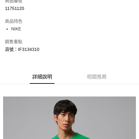
商品編號
信用卡分期付款
11751120
3 期 0 利率 每期
NT$298
21家銀行
商品特色
合作金庫商業銀行
第一商業銀行
LINE Pay
NIKE
華南商業銀行
彰化商業銀行
Apple Pay
上海商業儲蓄銀行
台北富邦商業銀行
銷售重點
國泰世華商業銀行
兆豐國際商業銀行
悠遊付
貨號：IF3134310
臺灣中小企業銀行
台中商業銀行
匯豐（台灣）商業銀行
華泰商業銀行
Google Pay
聯邦商業銀行
遠東國際商業銀行
元大商業銀行
永豐商業銀行
全盈+PAY
玉山商業銀行
詳細說明
星展（台灣）商業銀行
相關推薦
台新國際商業銀行
中國信託商業銀行
AFTEE先享後付
台灣樂天信用卡公司
相關說明
【關於「AFTEE先享後付」】
AFTEE先享後付是「在收到商品之後才付款」的支付方式。 讓您購物簡單
運送方式
便利好安心！
１．簡單：不需註冊會員、不需綁卡、不需儲值。
宅配
２．便利：只要手機號碼，簡訊認證，即可結帳。
每筆NT$120，滿NT$1,500(含以上)免運費
３．安心：先確認商品／服務後，再付款。
【「AFTEE先享後付」結帳流程】