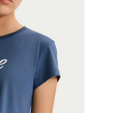
援中心」
https://netprotections.freshdesk.com/support/home
項】
恩沛科技股份有限公司提供之「AFTEE先享後付」服務完成之
依本服務之必要範圍內提供個人資料，並將交易相關給付款項請
讓予恩沛科技股份有限公司。
個人資料處理事宜，請瀏覽以下網址：
ee.tw/terms/#terms3
年的使用者請事先徵得法定代理人或監護人之同意方可使用
E先享後付」，若未經同意申辦者引起之損失，本公司不負相關責
AFTEE先享後付」時，將依據個別帳號之用戶狀況，依本公司
核予不同之上限額度；若仍有額度不足之情形，本公司將視審查
用戶進行身份認證。
一人註冊多個帳號或使用他人資訊註冊。若發現惡意使用之情
科技股份有限公司將有權停止該用戶之使用額度並採取法律行