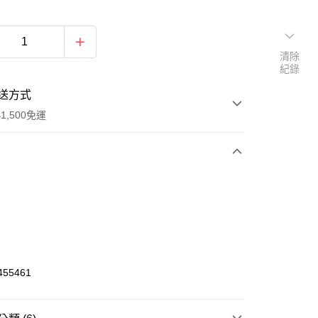
清除
紀錄
送方式
1,500免運
次付款
期付款
0 利率 每期
NT$275
21家銀行
庫商業銀行
第一商業銀行
業銀行
彰化商業銀行
55461
業儲蓄銀行
台北富邦商業銀行
華商業銀行
兆豐國際商業銀行
小企業銀行
台中商業銀行