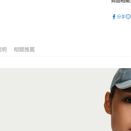
商品相關分
匯豐（
Google Pa
聯邦商
全站商品
元大商
全盈+PAY
分享
玉山商
💁🏻‍♀️ 女
台新國
AFTEE先
❚ NIKE
台灣樂
相關說明
【關於「A
新品上市
AFTEE
說明
相關推薦
❚ NIKE
便利好安
運送方式
１．簡單
促銷活動
２．便利
宅配
３．安心
每筆NT$1
【「AFT
１．於結帳
付」結帳
２．訂單
３．收到繳
／ATM／
※ 請注意
絡購買商品
先享後付
※ 交易是
是否繳費成