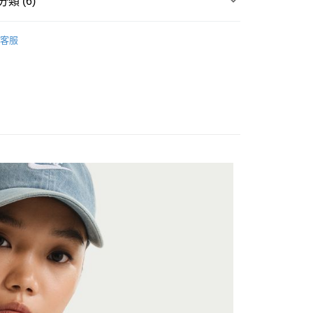
類 (6)
台灣）商業銀行
華泰商業銀行
y
業銀行
遠東國際商業銀行
▶ 服飾
業銀行
永豐商業銀行
客服
業銀行
星展（台灣）商業銀行
性專區
休閒服飾
際商業銀行
中國信託商業銀行
享後付
女子服飾
天信用卡公司
FTEE先享後付」】
先享後付是「在收到商品之後才付款」的支付方式。 讓您購物簡單
所有NIKE商品
心！
：不需註冊會員、不需綁卡、不需儲值。
【爸氣狂歡節】滿額再折$888
：只要手機號碼，簡訊認證，即可結帳。
：先確認商品／服務後，再付款。
20，滿NT$1,500(含以上)免運費
EE先享後付」結帳流程】
方式選擇「AFTEE先享後付」後，將跳轉至「AFTEE先享後
頁面，進行簡訊認證並確認金額後，即可完成結帳。
成立數日內，您將收到繳費通知簡訊。
費通知簡訊後14天內，點擊此簡訊中的連結，可透過四大超商
網路銀行／等多元方式進行付款，方視為交易完成。
：結帳手續完成當下不需立刻繳費，但若您需要取消訂單，請聯
的店家。未經商家同意取消之訂單仍視為有效，需透過AFTEE
繳納相關費用。
否成功請以「AFTEE先享後付 」之結帳頁面顯示為準，若有關於
功／繳費後需取消欲退款等相關疑問，請聯繫「AFTEE先享後