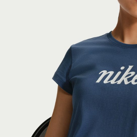
付客戶支
【注意事
１．透過由
交易，需
求債權轉
２．關於
https://aft
３．未成
「AFTE
任。
４．使用「
即時審查
結果請求
５．嚴禁
形，恩沛
動。