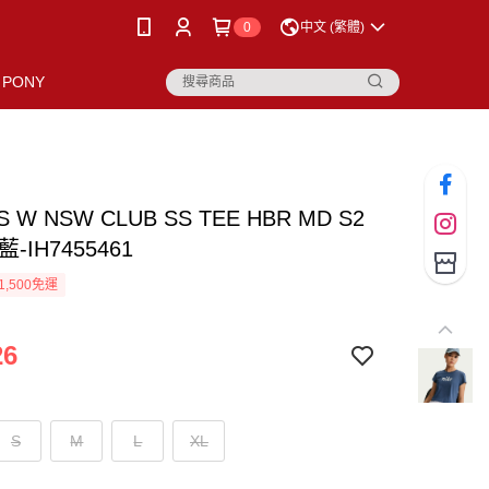
0
中文 (繁體)
PONY
AS W NSW CLUB SS TEE HBR MD S2
-IH7455461
1,500免運
26
S
M
L
XL