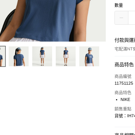
數量
付款與運
宅配滿NT$
付款方式
商品特色
信用卡一
商品編號
11751125
信用卡分
商品特色
3 期 
NIKE
合作金
LINE Pay
銷售重點
華南商
貨號：IH74
Apple Pay
上海商
國泰世
悠遊付
臺灣中