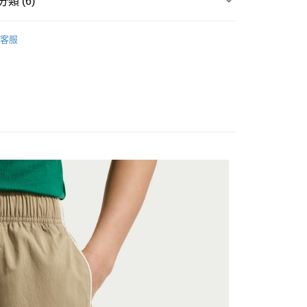
類 (6)
台灣）商業銀行
華泰商業銀行
y
業銀行
遠東國際商業銀行
▶ 服飾
業銀行
永豐商業銀行
客服
業銀行
星展（台灣）商業銀行
兒童
際商業銀行
中國信託商業銀行
享後付
天信用卡公司
FTEE先享後付」】
所有NIKE商品
先享後付是「在收到商品之後才付款」的支付方式。 讓您購物簡單
區
服飾
心！
：不需註冊會員、不需綁卡、不需儲值。
【爸氣狂歡節】滿額再折$888
：只要手機號碼，簡訊認證，即可結帳。
：先確認商品／服務後，再付款。
20，滿NT$1,500(含以上)免運費
EE先享後付」結帳流程】
方式選擇「AFTEE先享後付」後，將跳轉至「AFTEE先享後
頁面，進行簡訊認證並確認金額後，即可完成結帳。
成立數日內，您將收到繳費通知簡訊。
費通知簡訊後14天內，點擊此簡訊中的連結，可透過四大超商
網路銀行／等多元方式進行付款，方視為交易完成。
：結帳手續完成當下不需立刻繳費，但若您需要取消訂單，請聯
的店家。未經商家同意取消之訂單仍視為有效，需透過AFTEE
繳納相關費用。
否成功請以「AFTEE先享後付 」之結帳頁面顯示為準，若有關於
功／繳費後需取消欲退款等相關疑問，請聯繫「AFTEE先享後