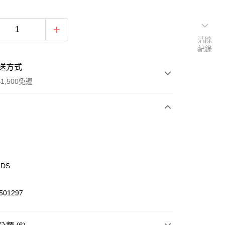
清除
紀錄
送方式
1,500免運
次付款
期付款
0 利率 每期
NT$345
21家銀行
IDS
庫商業銀行
第一商業銀行
業銀行
彰化商業銀行
01297
業儲蓄銀行
台北富邦商業銀行
華商業銀行
兆豐國際商業銀行
小企業銀行
台中商業銀行