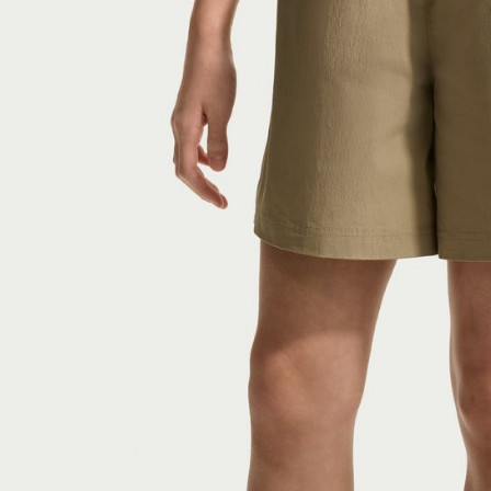
付客戶支
【注意事
１．透過由
交易，需
求債權轉
２．關於
https://aft
３．未成
「AFTE
任。
４．使用「
即時審查
結果請求
５．嚴禁
形，恩沛
動。