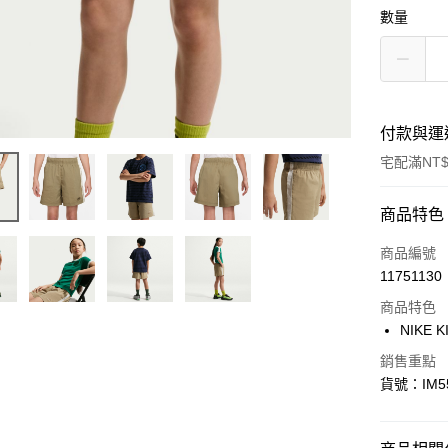
數量
付款與運
宅配滿NT$
付款方式
商品特色
信用卡一
商品編號
11751130
信用卡分
商品特色
3 期 
NIKE K
合作金
LINE Pay
銷售重點
華南商
貨號：IM55
Apple Pay
上海商
國泰世
悠遊付
臺灣中