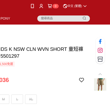
0
中文 (繁體)
PONY
KIDS K NSW CLN WVN SHORT 童短褲
5501297
1,500免運
036
M
L
XL