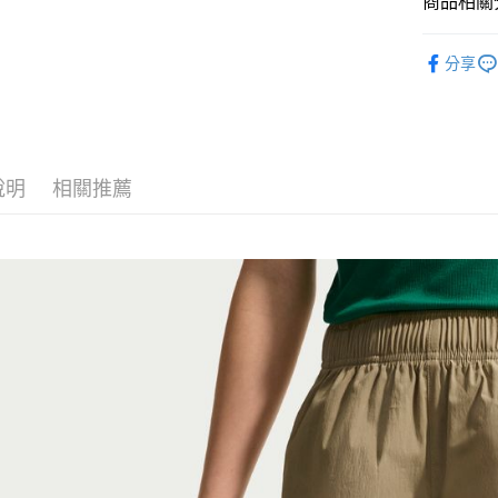
商品相關分
匯豐（
Google Pa
聯邦商
全站商品
元大商
全盈+PAY
分享
玉山商
❚ NIKE
台新國
AFTEE先
新品上市
台灣樂
相關說明
【關於「A
❚ NIKE
AFTEE
說明
相關推薦
🧒 兒童專
便利好安
運送方式
１．簡單
促銷活動
２．便利
宅配
３．安心
每筆NT$1
【「AFT
１．於結帳
付」結帳
２．訂單
３．收到繳
／ATM／
※ 請注意
絡購買商品
先享後付
※ 交易是
是否繳費成