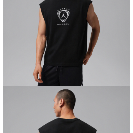
１．於結帳方式選擇「AFTEE先享後付」後，將跳轉至「AFTEE先享後付」
結帳頁面，進行簡訊認證並確認金額後，即可完成結帳。
２．訂單成立數日內，您將收到繳費通知簡訊。
３．收到繳費通知簡訊後14天內，點擊此簡訊中的連結，可透過四大超商／
ATM／網路銀行／等多元方式進行付款，方視為交易完成。
※ 請注意：結帳手續完成當下不需立刻繳費，但若您需要取消訂單，請聯絡
購買商品的店家。未經商家同意取消之訂單仍視為有效，需透過AFTEE先享
後付繳納相關費用。
※ 交易是否成功請以「AFTEE先享後付 」之結帳頁面顯示為準，若有關於
是否繳費成功／繳費後需取消欲退款等相關疑問，請聯繫「AFTEE先享後付
客戶支援中心」
https://netprotections.freshdesk.com/support/home
【注意事項】
１．透過由恩沛科技股份有限公司提供之「AFTEE先享後付」服務完成之交
易，需依本服務之必要範圍內提供個人資料，並將交易相關給付款項請求債
權轉讓予恩沛科技股份有限公司。
２．關於個人資料處理事宜，請瀏覽以下網址：
https://aftee.tw/terms/#terms3
３．未成年的使用者請事先徵得法定代理人或監護人之同意方可使用
「AFTEE先享後付」，若未經同意申辦者引起之損失，本公司不負相關責
任。
４．使用「AFTEE先享後付」時，將依據個別帳號之用戶狀況，依本公司即
時審查核予不同之上限額度；若仍有額度不足之情形，本公司將視審查結果
請求用戶進行身份認證。
５．嚴禁一人註冊多個帳號或使用他人資訊註冊。若發現惡意使用之情形，