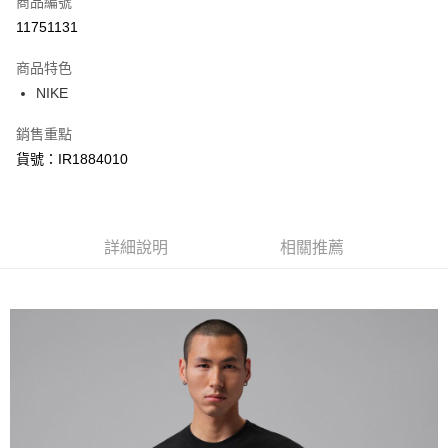
商品編號
信用卡分期付款
11751131
3 期 0 利率 每期
NT$415
21家銀行
商品特色
合作金庫商業銀行
第一商業銀行
LINE Pay
NIKE
華南商業銀行
彰化商業銀行
Apple Pay
上海商業儲蓄銀行
台北富邦商業銀行
銷售重點
國泰世華商業銀行
兆豐國際商業銀行
悠遊付
貨號：IR1884010
臺灣中小企業銀行
台中商業銀行
匯豐（台灣）商業銀行
華泰商業銀行
Google Pay
聯邦商業銀行
遠東國際商業銀行
元大商業銀行
永豐商業銀行
全盈+PAY
玉山商業銀行
詳細說明
星展（台灣）商業銀行
相關推薦
台新國際商業銀行
中國信託商業銀行
AFTEE先享後付
台灣樂天信用卡公司
相關說明
【關於「AFTEE先享後付」】
AFTEE先享後付是「在收到商品之後才付款」的支付方式。 讓您購物簡單
運送方式
便利好安心！
１．簡單：不需註冊會員、不需綁卡、不需儲值。
宅配
２．便利：只要手機號碼，簡訊認證，即可結帳。
每筆NT$120，滿NT$1,500(含以上)免運費
３．安心：先確認商品／服務後，再付款。
【「AFTEE先享後付」結帳流程】