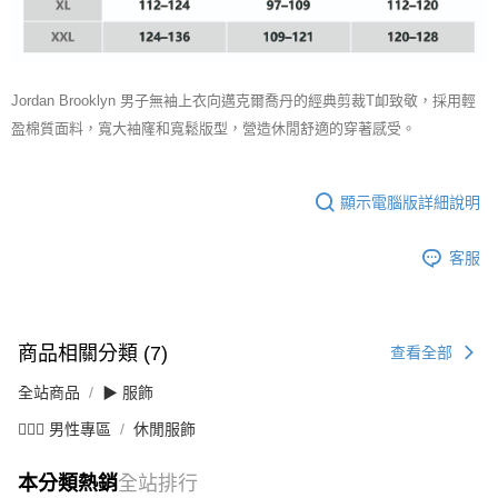
Jordan Brooklyn 男子無袖上衣向邁克爾喬丹的經典剪裁T卹致敬，採用輕
盈棉質面料，寬大袖窿和寬鬆版型，營造休閒舒適的穿著感受。
顯示電腦版詳細說明
客服
商品相關分類 (7)
查看全部
全站商品
▶ 服飾
💁🏻‍♂️ 男性專區
休閒服飾
本分類熱銷
全站排行