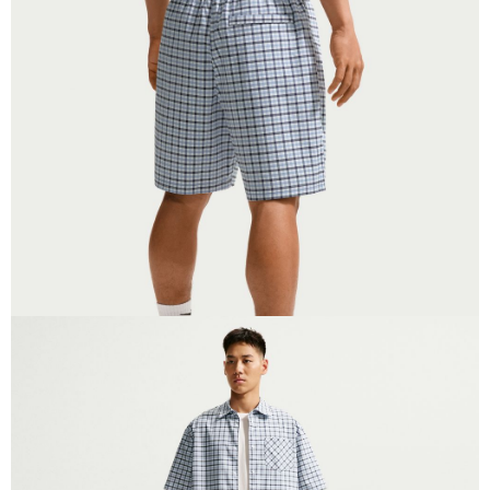
１．於結帳方式選擇「AFTEE先享後付」後，將跳轉至「AFTEE先享後付」
結帳頁面，進行簡訊認證並確認金額後，即可完成結帳。
２．訂單成立數日內，您將收到繳費通知簡訊。
３．收到繳費通知簡訊後14天內，點擊此簡訊中的連結，可透過四大超商／
ATM／網路銀行／等多元方式進行付款，方視為交易完成。
※ 請注意：結帳手續完成當下不需立刻繳費，但若您需要取消訂單，請聯絡
購買商品的店家。未經商家同意取消之訂單仍視為有效，需透過AFTEE先享
後付繳納相關費用。
※ 交易是否成功請以「AFTEE先享後付 」之結帳頁面顯示為準，若有關於
是否繳費成功／繳費後需取消欲退款等相關疑問，請聯繫「AFTEE先享後付
客戶支援中心」
https://netprotections.freshdesk.com/support/home
【注意事項】
１．透過由恩沛科技股份有限公司提供之「AFTEE先享後付」服務完成之交
易，需依本服務之必要範圍內提供個人資料，並將交易相關給付款項請求債
權轉讓予恩沛科技股份有限公司。
２．關於個人資料處理事宜，請瀏覽以下網址：
https://aftee.tw/terms/#terms3
３．未成年的使用者請事先徵得法定代理人或監護人之同意方可使用
「AFTEE先享後付」，若未經同意申辦者引起之損失，本公司不負相關責
任。
４．使用「AFTEE先享後付」時，將依據個別帳號之用戶狀況，依本公司即
時審查核予不同之上限額度；若仍有額度不足之情形，本公司將視審查結果
請求用戶進行身份認證。
５．嚴禁一人註冊多個帳號或使用他人資訊註冊。若發現惡意使用之情形，