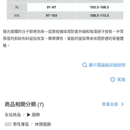
陽光燦爛的日子即將到來—這款短褲採用防紫外線和吸濕排汗技術。中等
厚度的斜紋布料挺括有型，略帶彈性，寬鬆的版型帶來休閒舒適的穿著體
驗。
顯示電腦版詳細說明
客服
商品相關分類 (7)
查看全部
全站商品
▶ 服飾
💁🏻‍♂️ 男性專區
休閒服飾