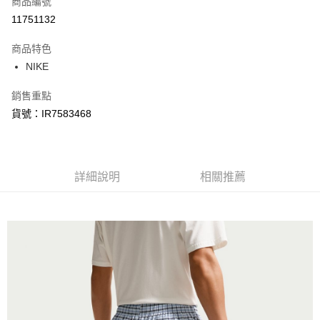
商品編號
信用卡分期付款
11751132
3 期 0 利率 每期
NT$672
21家銀行
商品特色
合作金庫商業銀行
第一商業銀行
LINE Pay
NIKE
華南商業銀行
彰化商業銀行
Apple Pay
上海商業儲蓄銀行
台北富邦商業銀行
銷售重點
國泰世華商業銀行
兆豐國際商業銀行
悠遊付
貨號：IR7583468
臺灣中小企業銀行
台中商業銀行
匯豐（台灣）商業銀行
華泰商業銀行
Google Pay
聯邦商業銀行
遠東國際商業銀行
元大商業銀行
永豐商業銀行
全盈+PAY
玉山商業銀行
詳細說明
星展（台灣）商業銀行
相關推薦
台新國際商業銀行
中國信託商業銀行
AFTEE先享後付
台灣樂天信用卡公司
相關說明
【關於「AFTEE先享後付」】
AFTEE先享後付是「在收到商品之後才付款」的支付方式。 讓您購物簡單
運送方式
便利好安心！
１．簡單：不需註冊會員、不需綁卡、不需儲值。
宅配
２．便利：只要手機號碼，簡訊認證，即可結帳。
每筆NT$120，滿NT$1,500(含以上)免運費
３．安心：先確認商品／服務後，再付款。
【「AFTEE先享後付」結帳流程】