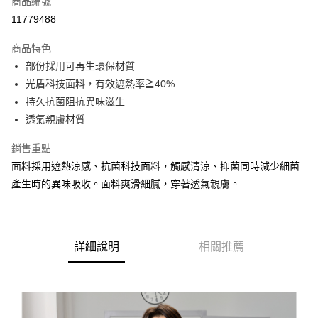
商品編號
信用卡分期付款
11779488
3 期 0 利率 每期
NT$298
21家銀行
商品特色
合作金庫商業銀行
第一商業銀行
LINE Pay
部份採用可再生環保材質
華南商業銀行
彰化商業銀行
光盾科技面料，有效遮熱率≧40%
Apple Pay
上海商業儲蓄銀行
台北富邦商業銀行
國泰世華商業銀行
兆豐國際商業銀行
持久抗菌阻抗異味滋生
悠遊付
臺灣中小企業銀行
台中商業銀行
透氣親膚材質
匯豐（台灣）商業銀行
華泰商業銀行
Google Pay
聯邦商業銀行
遠東國際商業銀行
銷售重點
元大商業銀行
永豐商業銀行
全盈+PAY
面料採用遮熱涼感、抗菌科技面料，觸感清涼、抑菌同時減少細菌
玉山商業銀行
星展（台灣）商業銀行
產生時的異味吸收。面料爽滑細膩，穿著透氣親膚。
台新國際商業銀行
中國信託商業銀行
AFTEE先享後付
台灣樂天信用卡公司
相關說明
【關於「AFTEE先享後付」】
AFTEE先享後付是「在收到商品之後才付款」的支付方式。 讓您購物簡單
運送方式
詳細說明
相關推薦
便利好安心！
１．簡單：不需註冊會員、不需綁卡、不需儲值。
宅配
２．便利：只要手機號碼，簡訊認證，即可結帳。
每筆NT$120，滿NT$1,500(含以上)免運費
３．安心：先確認商品／服務後，再付款。
【「AFTEE先享後付」結帳流程】