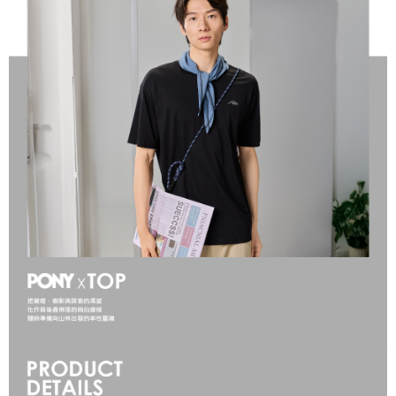
１．於結帳方式選擇「AFTEE先享後付」後，將跳轉至「AFTEE先享後付」
結帳頁面，進行簡訊認證並確認金額後，即可完成結帳。
２．訂單成立數日內，您將收到繳費通知簡訊。
３．收到繳費通知簡訊後14天內，點擊此簡訊中的連結，可透過四大超商／
ATM／網路銀行／等多元方式進行付款，方視為交易完成。
※ 請注意：結帳手續完成當下不需立刻繳費，但若您需要取消訂單，請聯絡
購買商品的店家。未經商家同意取消之訂單仍視為有效，需透過AFTEE先享
後付繳納相關費用。
※ 交易是否成功請以「AFTEE先享後付 」之結帳頁面顯示為準，若有關於
是否繳費成功／繳費後需取消欲退款等相關疑問，請聯繫「AFTEE先享後付
客戶支援中心」
https://netprotections.freshdesk.com/support/home
【注意事項】
１．透過由恩沛科技股份有限公司提供之「AFTEE先享後付」服務完成之交
易，需依本服務之必要範圍內提供個人資料，並將交易相關給付款項請求債
權轉讓予恩沛科技股份有限公司。
２．關於個人資料處理事宜，請瀏覽以下網址：
https://aftee.tw/terms/#terms3
３．未成年的使用者請事先徵得法定代理人或監護人之同意方可使用
「AFTEE先享後付」，若未經同意申辦者引起之損失，本公司不負相關責
任。
４．使用「AFTEE先享後付」時，將依據個別帳號之用戶狀況，依本公司即
時審查核予不同之上限額度；若仍有額度不足之情形，本公司將視審查結果
請求用戶進行身份認證。
５．嚴禁一人註冊多個帳號或使用他人資訊註冊。若發現惡意使用之情形，