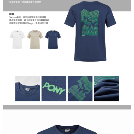
１．於結帳方式選擇「AFTEE先享後付」後，將跳轉至「AFTEE先享後付」
結帳頁面，進行簡訊認證並確認金額後，即可完成結帳。
２．訂單成立數日內，您將收到繳費通知簡訊。
３．收到繳費通知簡訊後14天內，點擊此簡訊中的連結，可透過四大超商／
ATM／網路銀行／等多元方式進行付款，方視為交易完成。
※ 請注意：結帳手續完成當下不需立刻繳費，但若您需要取消訂單，請聯絡
購買商品的店家。未經商家同意取消之訂單仍視為有效，需透過AFTEE先享
後付繳納相關費用。
※ 交易是否成功請以「AFTEE先享後付 」之結帳頁面顯示為準，若有關於
是否繳費成功／繳費後需取消欲退款等相關疑問，請聯繫「AFTEE先享後付
客戶支援中心」
https://netprotections.freshdesk.com/support/home
【注意事項】
１．透過由恩沛科技股份有限公司提供之「AFTEE先享後付」服務完成之交
易，需依本服務之必要範圍內提供個人資料，並將交易相關給付款項請求債
權轉讓予恩沛科技股份有限公司。
２．關於個人資料處理事宜，請瀏覽以下網址：
https://aftee.tw/terms/#terms3
３．未成年的使用者請事先徵得法定代理人或監護人之同意方可使用
「AFTEE先享後付」，若未經同意申辦者引起之損失，本公司不負相關責
任。
４．使用「AFTEE先享後付」時，將依據個別帳號之用戶狀況，依本公司即
時審查核予不同之上限額度；若仍有額度不足之情形，本公司將視審查結果
請求用戶進行身份認證。
５．嚴禁一人註冊多個帳號或使用他人資訊註冊。若發現惡意使用之情形，