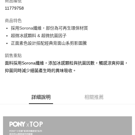
商品編號
信用卡分期付款
11779758
3 期 0 利率 每期
NT$275
21家銀行
商品特色
合作金庫商業銀行
第一商業銀行
LINE Pay
採用Sorona纖維，部份為可再生環保材質
華南商業銀行
彰化商業銀行
超微冰感顆料 & 超微抗菌因子
Apple Pay
上海商業儲蓄銀行
台北富邦商業銀行
國泰世華商業銀行
兆豐國際商業銀行
正面素色設計搭配經典背面山系剪影圖騰
悠遊付
臺灣中小企業銀行
台中商業銀行
銷售重點
匯豐（台灣）商業銀行
華泰商業銀行
Google Pay
聯邦商業銀行
遠東國際商業銀行
面料採用Sorona纖維，添加冰感顆粒與抗菌因數，觸感涼爽抑菌，
元大商業銀行
永豐商業銀行
全盈+PAY
抑菌同時減少細菌產生時的異味吸收。
玉山商業銀行
星展（台灣）商業銀行
台新國際商業銀行
中國信託商業銀行
AFTEE先享後付
台灣樂天信用卡公司
相關說明
【關於「AFTEE先享後付」】
詳細說明
相關推薦
AFTEE先享後付是「在收到商品之後才付款」的支付方式。 讓您購物簡單
運送方式
便利好安心！
１．簡單：不需註冊會員、不需綁卡、不需儲值。
宅配
２．便利：只要手機號碼，簡訊認證，即可結帳。
每筆NT$120，滿NT$1,500(含以上)免運費
３．安心：先確認商品／服務後，再付款。
【「AFTEE先享後付」結帳流程】