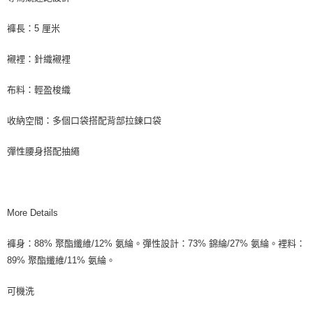
褲長：5 厘米
襯裡：針織襯裡
布料：輕盈梭織
收納空間：多個口袋搭配背部拉鍊口袋
彈性腰身搭配抽繩
More Details
褲身：88% 聚酯纖維/12% 氨綸。彈性設計：73% 錦綸/27% 氨綸。裡料：
89% 聚酯纖維/11% 氨綸。
可機洗