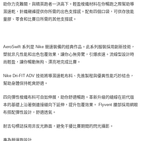
助你力克難關，與精英跑者一決高下。輕盈梭織材料在你暢跑之際幫助導
濕速乾，針織襯褲提供你所需的出色支撐感。配有四個口袋，可供存放能
量膠、零食和比賽日所需的其他支撐感。
AeroSwift 系列是 Nike 競速裝備的經典作品。此系列服裝採用創新技術，
塑就非凡性能和出色包覆效果，讓你心無旁騖，引爆疾速。流線型設計時
尚輕盈，讓你暢動無拘、漂亮地完成比賽。
Nike Dri-FIT ADV 技術將導濕速乾布料、先進製程與優異性能巧妙結合，
幫助身體保持乾爽舒適。
四向彈性梭織布料可自如伸展，助你舒適暢跑。革新升級的縫線在前代版
本的基礎上沿著側邊接縫向下延伸，提升包覆效果。 Flyvent 腰部採用網眼
布搭配彈性設計，舒適透氣。
耐吉勾標誌採用非反光飾面，避免干擾比賽期間的閃光攝影。
專為競速跑設計