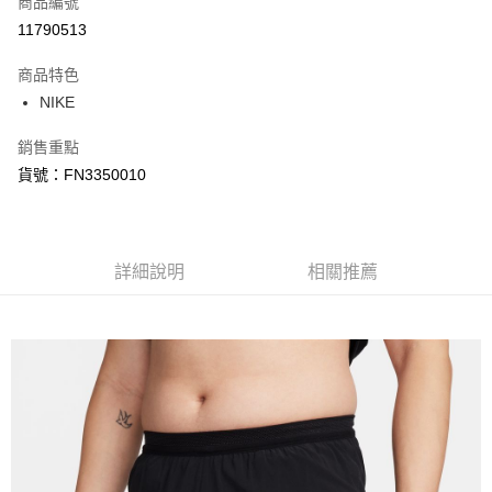
商品編號
信用卡分期付款
11790513
3 期 0 利率 每期
NT$654
21家銀行
商品特色
合作金庫商業銀行
第一商業銀行
LINE Pay
NIKE
華南商業銀行
彰化商業銀行
Apple Pay
上海商業儲蓄銀行
台北富邦商業銀行
銷售重點
國泰世華商業銀行
兆豐國際商業銀行
悠遊付
貨號：FN3350010
臺灣中小企業銀行
台中商業銀行
匯豐（台灣）商業銀行
華泰商業銀行
Google Pay
聯邦商業銀行
遠東國際商業銀行
元大商業銀行
永豐商業銀行
全盈+PAY
玉山商業銀行
詳細說明
星展（台灣）商業銀行
相關推薦
台新國際商業銀行
中國信託商業銀行
AFTEE先享後付
台灣樂天信用卡公司
相關說明
【關於「AFTEE先享後付」】
AFTEE先享後付是「在收到商品之後才付款」的支付方式。 讓您購物簡單
運送方式
便利好安心！
１．簡單：不需註冊會員、不需綁卡、不需儲值。
宅配
２．便利：只要手機號碼，簡訊認證，即可結帳。
每筆NT$120，滿NT$1,500(含以上)免運費
３．安心：先確認商品／服務後，再付款。
【「AFTEE先享後付」結帳流程】