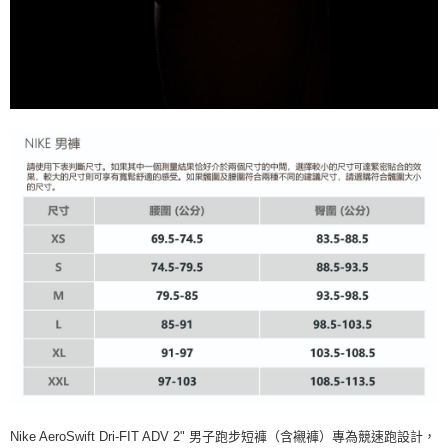
Nike AeroSwift Dri-FIT ADV 2" 男子跑步短褲（含襯褲）專為競速跑設計，