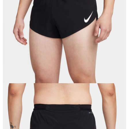
１．於結帳方式選擇「AFTEE先享後付」後，將跳轉至「AFTEE先享後付」
結帳頁面，進行簡訊認證並確認金額後，即可完成結帳。
２．訂單成立數日內，您將收到繳費通知簡訊。
３．收到繳費通知簡訊後14天內，點擊此簡訊中的連結，可透過四大超商／
ATM／網路銀行／等多元方式進行付款，方視為交易完成。
※ 請注意：結帳手續完成當下不需立刻繳費，但若您需要取消訂單，請聯絡
購買商品的店家。未經商家同意取消之訂單仍視為有效，需透過AFTEE先享
後付繳納相關費用。
※ 交易是否成功請以「AFTEE先享後付 」之結帳頁面顯示為準，若有關於
是否繳費成功／繳費後需取消欲退款等相關疑問，請聯繫「AFTEE先享後付
客戶支援中心」
https://netprotections.freshdesk.com/support/home
【注意事項】
１．透過由恩沛科技股份有限公司提供之「AFTEE先享後付」服務完成之交
易，需依本服務之必要範圍內提供個人資料，並將交易相關給付款項請求債
權轉讓予恩沛科技股份有限公司。
２．關於個人資料處理事宜，請瀏覽以下網址：
https://aftee.tw/terms/#terms3
３．未成年的使用者請事先徵得法定代理人或監護人之同意方可使用
「AFTEE先享後付」，若未經同意申辦者引起之損失，本公司不負相關責
任。
４．使用「AFTEE先享後付」時，將依據個別帳號之用戶狀況，依本公司即
時審查核予不同之上限額度；若仍有額度不足之情形，本公司將視審查結果
請求用戶進行身份認證。
５．嚴禁一人註冊多個帳號或使用他人資訊註冊。若發現惡意使用之情形，