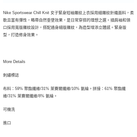
Nike Sportswear Chill Knit 女子緊身短袖羅紋上衣採用細羅紋針織面料，柔
軟且富有彈性，略帶自然垂墜效果，是日常穿搭的理想之選。插肩袖和領
口採用寬版羅紋設計，搭配通身細版羅紋，為造型增添立體感。緊身版
型，打造修身效果。
More Details
刺繡標誌
布料：59% 聚酯纖維/31% 萊賽爾纖維/10% 氨綸。拼接：61% 聚酯纖
維/31% 萊賽爾纖維/8% 氨綸。
可機洗
進口