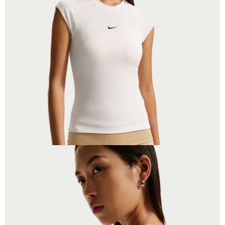
１．於結帳方式選擇「AFTEE先享後付」後，將跳轉至「AFTEE先享後付」
結帳頁面，進行簡訊認證並確認金額後，即可完成結帳。
２．訂單成立數日內，您將收到繳費通知簡訊。
３．收到繳費通知簡訊後14天內，點擊此簡訊中的連結，可透過四大超商／
ATM／網路銀行／等多元方式進行付款，方視為交易完成。
※ 請注意：結帳手續完成當下不需立刻繳費，但若您需要取消訂單，請聯絡
購買商品的店家。未經商家同意取消之訂單仍視為有效，需透過AFTEE先享
後付繳納相關費用。
※ 交易是否成功請以「AFTEE先享後付 」之結帳頁面顯示為準，若有關於
是否繳費成功／繳費後需取消欲退款等相關疑問，請聯繫「AFTEE先享後付
客戶支援中心」
https://netprotections.freshdesk.com/support/home
【注意事項】
１．透過由恩沛科技股份有限公司提供之「AFTEE先享後付」服務完成之交
易，需依本服務之必要範圍內提供個人資料，並將交易相關給付款項請求債
權轉讓予恩沛科技股份有限公司。
２．關於個人資料處理事宜，請瀏覽以下網址：
https://aftee.tw/terms/#terms3
３．未成年的使用者請事先徵得法定代理人或監護人之同意方可使用
「AFTEE先享後付」，若未經同意申辦者引起之損失，本公司不負相關責
任。
４．使用「AFTEE先享後付」時，將依據個別帳號之用戶狀況，依本公司即
時審查核予不同之上限額度；若仍有額度不足之情形，本公司將視審查結果
請求用戶進行身份認證。
５．嚴禁一人註冊多個帳號或使用他人資訊註冊。若發現惡意使用之情形，