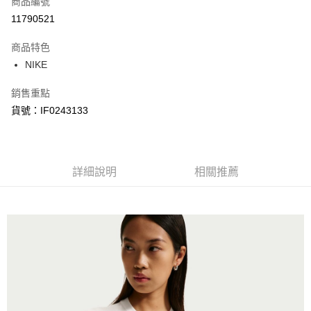
商品編號
信用卡分期付款
11790521
3 期 0 利率 每期
NT$345
21家銀行
商品特色
合作金庫商業銀行
第一商業銀行
LINE Pay
NIKE
華南商業銀行
彰化商業銀行
Apple Pay
上海商業儲蓄銀行
台北富邦商業銀行
銷售重點
國泰世華商業銀行
兆豐國際商業銀行
悠遊付
貨號：IF0243133
臺灣中小企業銀行
台中商業銀行
匯豐（台灣）商業銀行
華泰商業銀行
Google Pay
聯邦商業銀行
遠東國際商業銀行
元大商業銀行
永豐商業銀行
全盈+PAY
玉山商業銀行
詳細說明
星展（台灣）商業銀行
相關推薦
台新國際商業銀行
中國信託商業銀行
AFTEE先享後付
台灣樂天信用卡公司
相關說明
【關於「AFTEE先享後付」】
AFTEE先享後付是「在收到商品之後才付款」的支付方式。 讓您購物簡單
運送方式
便利好安心！
１．簡單：不需註冊會員、不需綁卡、不需儲值。
宅配
２．便利：只要手機號碼，簡訊認證，即可結帳。
每筆NT$120，滿NT$1,500(含以上)免運費
３．安心：先確認商品／服務後，再付款。
【「AFTEE先享後付」結帳流程】