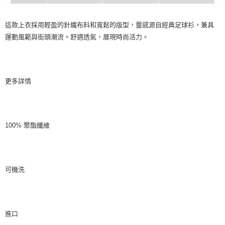
這款上衣採用輕盈的針織布料和寬鬆的版型，靈感源自經典足球衫，兼具
運動風範與街頭潮流。舒適透氣，展現時尚活力。
更多詳情
100% 聚酯纖維
可機洗
進口