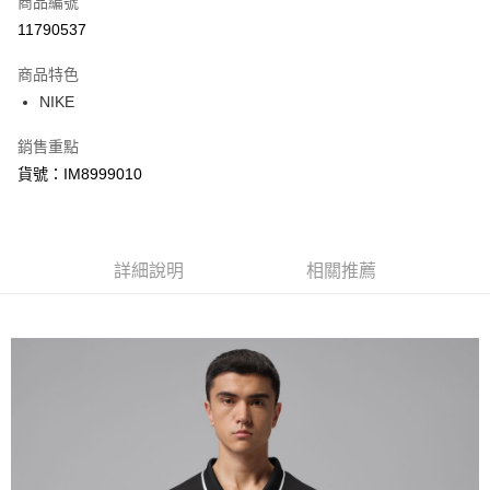
商品編號
信用卡分期付款
11790537
3 期 0 利率 每期
NT$578
21家銀行
商品特色
合作金庫商業銀行
第一商業銀行
LINE Pay
NIKE
華南商業銀行
彰化商業銀行
Apple Pay
上海商業儲蓄銀行
台北富邦商業銀行
銷售重點
國泰世華商業銀行
兆豐國際商業銀行
悠遊付
貨號：IM8999010
臺灣中小企業銀行
台中商業銀行
匯豐（台灣）商業銀行
華泰商業銀行
Google Pay
聯邦商業銀行
遠東國際商業銀行
元大商業銀行
永豐商業銀行
全盈+PAY
玉山商業銀行
詳細說明
星展（台灣）商業銀行
相關推薦
台新國際商業銀行
中國信託商業銀行
AFTEE先享後付
台灣樂天信用卡公司
相關說明
【關於「AFTEE先享後付」】
AFTEE先享後付是「在收到商品之後才付款」的支付方式。 讓您購物簡單
運送方式
便利好安心！
１．簡單：不需註冊會員、不需綁卡、不需儲值。
宅配
２．便利：只要手機號碼，簡訊認證，即可結帳。
每筆NT$120，滿NT$1,500(含以上)免運費
３．安心：先確認商品／服務後，再付款。
【「AFTEE先享後付」結帳流程】