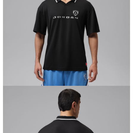
１．於結帳方式選擇「AFTEE先享後付」後，將跳轉至「AFTEE先享後付」
結帳頁面，進行簡訊認證並確認金額後，即可完成結帳。
２．訂單成立數日內，您將收到繳費通知簡訊。
３．收到繳費通知簡訊後14天內，點擊此簡訊中的連結，可透過四大超商／
ATM／網路銀行／等多元方式進行付款，方視為交易完成。
※ 請注意：結帳手續完成當下不需立刻繳費，但若您需要取消訂單，請聯絡
購買商品的店家。未經商家同意取消之訂單仍視為有效，需透過AFTEE先享
後付繳納相關費用。
※ 交易是否成功請以「AFTEE先享後付 」之結帳頁面顯示為準，若有關於
是否繳費成功／繳費後需取消欲退款等相關疑問，請聯繫「AFTEE先享後付
客戶支援中心」
https://netprotections.freshdesk.com/support/home
【注意事項】
１．透過由恩沛科技股份有限公司提供之「AFTEE先享後付」服務完成之交
易，需依本服務之必要範圍內提供個人資料，並將交易相關給付款項請求債
權轉讓予恩沛科技股份有限公司。
２．關於個人資料處理事宜，請瀏覽以下網址：
https://aftee.tw/terms/#terms3
３．未成年的使用者請事先徵得法定代理人或監護人之同意方可使用
「AFTEE先享後付」，若未經同意申辦者引起之損失，本公司不負相關責
任。
４．使用「AFTEE先享後付」時，將依據個別帳號之用戶狀況，依本公司即
時審查核予不同之上限額度；若仍有額度不足之情形，本公司將視審查結果
請求用戶進行身份認證。
５．嚴禁一人註冊多個帳號或使用他人資訊註冊。若發現惡意使用之情形，