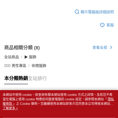
顯示電腦版詳細說明
客服
商品相關分類 (8)
查看全部
全站商品
▶ 服飾
💁🏻‍♂️ 男性專區
休閒服飾
本分類熱銷
全站排行
本網站中使用 cookie，欲查詢有關本網站使用 cookie 方式之詳情，及若您不希
熱門標籤
望在電腦上使用 cookie 時應如何變更電腦的 cookie 設定，請參閱本網站「
隱私
權條款
」之 Cookie 聲明。您繼續使用本網站即表示您同意本公司得按本網站使
用條款之 Cookie 聲明使用 cookie。
了解更多 >