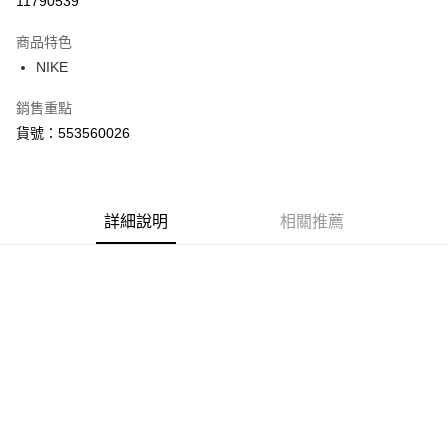
11790539
3 期 0 利率 每期
NT$930
21家銀行
商品特色
合作金庫商業銀行
第一商業銀行
LINE Pay
NIKE
華南商業銀行
彰化商業銀行
Apple Pay
上海商業儲蓄銀行
台北富邦商業銀行
銷售重點
國泰世華商業銀行
兆豐國際商業銀行
悠遊付
貨號：553560026
臺灣中小企業銀行
台中商業銀行
匯豐（台灣）商業銀行
華泰商業銀行
Google Pay
聯邦商業銀行
遠東國際商業銀行
元大商業銀行
永豐商業銀行
全盈+PAY
玉山商業銀行
詳細說明
星展（台灣）商業銀行
相關推薦
台新國際商業銀行
中國信託商業銀行
AFTEE先享後付
台灣樂天信用卡公司
相關說明
【關於「AFTEE先享後付」】
AFTEE先享後付是「在收到商品之後才付款」的支付方式。 讓您購物簡單
運送方式
便利好安心！
１．簡單：不需註冊會員、不需綁卡、不需儲值。
宅配
２．便利：只要手機號碼，簡訊認證，即可結帳。
每筆NT$120，滿NT$1,500(含以上)免運費
３．安心：先確認商品／服務後，再付款。
【「AFTEE先享後付」結帳流程】
１．於結帳方式選擇「AFTEE先享後付」後，將跳轉至「AFTEE先享後付」