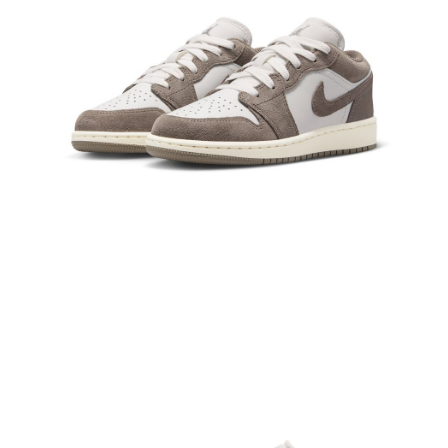
結帳頁面，進行簡訊認證並確認金額後，即可完成結帳。
２．訂單成立數日內，您將收到繳費通知簡訊。
３．收到繳費通知簡訊後14天內，點擊此簡訊中的連結，可透過四大超商／
ATM／網路銀行／等多元方式進行付款，方視為交易完成。
※ 請注意：結帳手續完成當下不需立刻繳費，但若您需要取消訂單，請聯絡
購買商品的店家。未經商家同意取消之訂單仍視為有效，需透過AFTEE先享
後付繳納相關費用。
※ 交易是否成功請以「AFTEE先享後付 」之結帳頁面顯示為準，若有關於
是否繳費成功／繳費後需取消欲退款等相關疑問，請聯繫「AFTEE先享後付
客戶支援中心」
https://netprotections.freshdesk.com/support/home
【注意事項】
１．透過由恩沛科技股份有限公司提供之「AFTEE先享後付」服務完成之交
易，需依本服務之必要範圍內提供個人資料，並將交易相關給付款項請求債
權轉讓予恩沛科技股份有限公司。
２．關於個人資料處理事宜，請瀏覽以下網址：
https://aftee.tw/terms/#terms3
３．未成年的使用者請事先徵得法定代理人或監護人之同意方可使用
「AFTEE先享後付」，若未經同意申辦者引起之損失，本公司不負相關責
任。
４．使用「AFTEE先享後付」時，將依據個別帳號之用戶狀況，依本公司即
時審查核予不同之上限額度；若仍有額度不足之情形，本公司將視審查結果
請求用戶進行身份認證。
５．嚴禁一人註冊多個帳號或使用他人資訊註冊。若發現惡意使用之情形，
恩沛科技股份有限公司將有權停止該用戶之使用額度並採取法律行動。