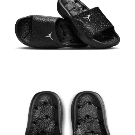
結帳頁面，進行簡訊認證並確認金額後，即可完成結帳。
２．訂單成立數日內，您將收到繳費通知簡訊。
３．收到繳費通知簡訊後14天內，點擊此簡訊中的連結，可透過四大超商／
ATM／網路銀行／等多元方式進行付款，方視為交易完成。
※ 請注意：結帳手續完成當下不需立刻繳費，但若您需要取消訂單，請聯絡
購買商品的店家。未經商家同意取消之訂單仍視為有效，需透過AFTEE先享
後付繳納相關費用。
※ 交易是否成功請以「AFTEE先享後付 」之結帳頁面顯示為準，若有關於
是否繳費成功／繳費後需取消欲退款等相關疑問，請聯繫「AFTEE先享後付
客戶支援中心」
https://netprotections.freshdesk.com/support/home
【注意事項】
１．透過由恩沛科技股份有限公司提供之「AFTEE先享後付」服務完成之交
易，需依本服務之必要範圍內提供個人資料，並將交易相關給付款項請求債
權轉讓予恩沛科技股份有限公司。
２．關於個人資料處理事宜，請瀏覽以下網址：
https://aftee.tw/terms/#terms3
３．未成年的使用者請事先徵得法定代理人或監護人之同意方可使用
「AFTEE先享後付」，若未經同意申辦者引起之損失，本公司不負相關責
任。
４．使用「AFTEE先享後付」時，將依據個別帳號之用戶狀況，依本公司即
時審查核予不同之上限額度；若仍有額度不足之情形，本公司將視審查結果
請求用戶進行身份認證。
５．嚴禁一人註冊多個帳號或使用他人資訊註冊。若發現惡意使用之情形，
恩沛科技股份有限公司將有權停止該用戶之使用額度並採取法律行動。