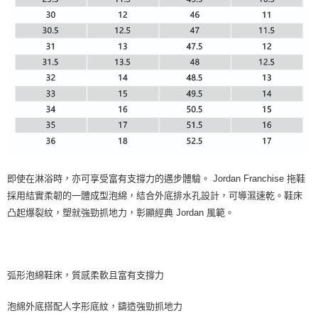
即使在淋浴時，亦可享受富有支撐力的邁步體驗。 Jordan Franchise 拖鞋
採用結實柔韌的一體成型泡綿，結合外底排水孔設計，可導濕速乾。鞋床
凸起爆裂紋，塑就強勁抓地力，彰顯經典 Jordan 風範。
弧形泡綿鞋床，質感柔軟且富有支撐力
泡綿外底搭配人字形底紋，鑄造強勁抓地力