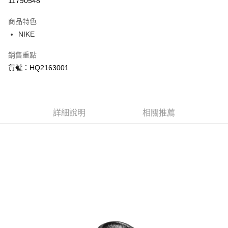
11790548
3 期 0 利率 每期
NT$330
21家銀行
商品特色
合作金庫商業銀行
第一商業銀行
LINE Pay
NIKE
華南商業銀行
彰化商業銀行
Apple Pay
上海商業儲蓄銀行
台北富邦商業銀行
銷售重點
國泰世華商業銀行
兆豐國際商業銀行
悠遊付
貨號：HQ2163001
臺灣中小企業銀行
台中商業銀行
匯豐（台灣）商業銀行
華泰商業銀行
Google Pay
聯邦商業銀行
遠東國際商業銀行
元大商業銀行
永豐商業銀行
全盈+PAY
玉山商業銀行
詳細說明
星展（台灣）商業銀行
相關推薦
台新國際商業銀行
中國信託商業銀行
AFTEE先享後付
台灣樂天信用卡公司
相關說明
【關於「AFTEE先享後付」】
AFTEE先享後付是「在收到商品之後才付款」的支付方式。 讓您購物簡單
運送方式
便利好安心！
１．簡單：不需註冊會員、不需綁卡、不需儲值。
宅配
２．便利：只要手機號碼，簡訊認證，即可結帳。
每筆NT$120，滿NT$1,500(含以上)免運費
３．安心：先確認商品／服務後，再付款。
【「AFTEE先享後付」結帳流程】
１．於結帳方式選擇「AFTEE先享後付」後，將跳轉至「AFTEE先享後付」