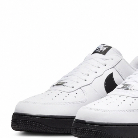
先享後付
※ 交易是
是否繳費成
付客戶支
【注意事
１．透過由
交易，需
求債權轉
２．關於
https://aft
３．未成
「AFTE
任。
４．使用「
即時審查
結果請求
５．嚴禁
形，恩沛
動。