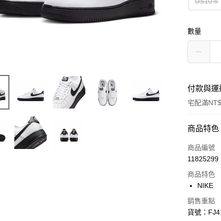
US10.5
數量
付款與運
宅配滿NT$
付款方式
商品特色
信用卡一
商品編號
11825299
信用卡分
商品特色
3 期 
NIKE
合作金
LINE Pay
銷售重點
華南商
貨號：FJ41
Apple Pay
上海商