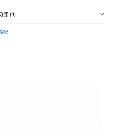
華商業銀行
兆豐國際商業銀行
小企業銀行
台中商業銀行
類 (9)
台灣）商業銀行
華泰商業銀行
y
業銀行
遠東國際商業銀行
▶ 鞋款
業銀行
永豐商業銀行
客服
業銀行
星展（台灣）商業銀行
性專區
所有男性商品
際商業銀行
中國信託商業銀行
享後付
男子鞋款
天信用卡公司
FTEE先享後付」】
🔹Air Force 1
先享後付是「在收到商品之後才付款」的支付方式。 讓您購物簡單
心！
：不需註冊會員、不需綁卡、不需儲值。
所有NIKE商品
：只要手機號碼，簡訊認證，即可結帳。
：先確認商品／服務後，再付款。
性專區
休閒鞋
20，滿NT$1,500(含以上)免運費
EE先享後付」結帳流程】
區(30cm~31cm)
方式選擇「AFTEE先享後付」後，將跳轉至「AFTEE先享後
頁面，進行簡訊認證並確認金額後，即可完成結帳。
【爸氣狂歡節】滿額再折$888
成立數日內，您將收到繳費通知簡訊。
費通知簡訊後14天內，點擊此簡訊中的連結，可透過四大超商
網路銀行／等多元方式進行付款，方視為交易完成。
：結帳手續完成當下不需立刻繳費，但若您需要取消訂單，請聯
的店家。未經商家同意取消之訂單仍視為有效，需透過AFTEE