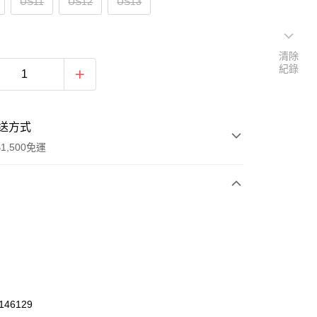
US11
US12
US13
清除
紀錄
送方式
1,500免運
次付款
期付款
0 利率 每期
NT$1,080
21家銀行
庫商業銀行
第一商業銀行
業銀行
彰化商業銀行
46129
業儲蓄銀行
台北富邦商業銀行