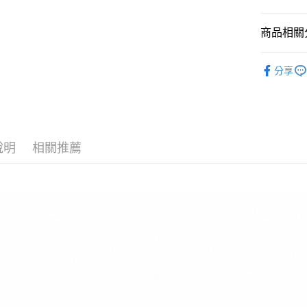
國泰世
悠遊付
臺灣中
商品相關分
匯豐（
Google Pa
聯邦商
全站商品
元大商
全盈+PAY
分享
玉山商
💁🏻‍♂️ 男
台新國
AFTEE先
❚ NIKE
台灣樂
相關說明
【關於「A
❚ NIKE
AFTEE
說明
相關推薦
新品上市
便利好安
運送方式
１．簡單
❚ NIKE
２．便利
宅配
３．安心
💁🏻‍♂️ 男
每筆NT$1
【「AFT
男鞋大尺碼專
１．於結帳
付」結帳
促銷活動
２．訂單
３．收到繳
／ATM／
※ 請注意
絡購買商品