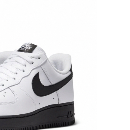
繳納相關費用。
否成功請以「AFTEE先享後付 」之結帳頁面顯示為準，若有關於
功／繳費後需取消欲退款等相關疑問，請聯繫「AFTEE先享後
援中心」
https://netprotections.freshdesk.com/support/home
項】
恩沛科技股份有限公司提供之「AFTEE先享後付」服務完成之
依本服務之必要範圍內提供個人資料，並將交易相關給付款項請
讓予恩沛科技股份有限公司。
個人資料處理事宜，請瀏覽以下網址：
ee.tw/terms/#terms3
年的使用者請事先徵得法定代理人或監護人之同意方可使用
E先享後付」，若未經同意申辦者引起之損失，本公司不負相關責
AFTEE先享後付」時，將依據個別帳號之用戶狀況，依本公司
核予不同之上限額度；若仍有額度不足之情形，本公司將視審查
用戶進行身份認證。
一人註冊多個帳號或使用他人資訊註冊。若發現惡意使用之情
科技股份有限公司將有權停止該用戶之使用額度並採取法律行