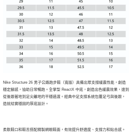
Nike Structure 26 男子公路跑步鞋（寬版）具備出眾支撐緩震性能，創造
穩定腳感，協助日常暢跑。全掌型 ReactX 中底，創造出色緩震效果，達到
從後跟著地到足尖離地的平穩過渡。經典中足支撐系統包覆足弓與後跟，
造就結實穩固的厚底設計。
柔軟鞋口和鞋舌搭配精製網眼鞋面，有效提升舒適度、支撐力和貼合感。