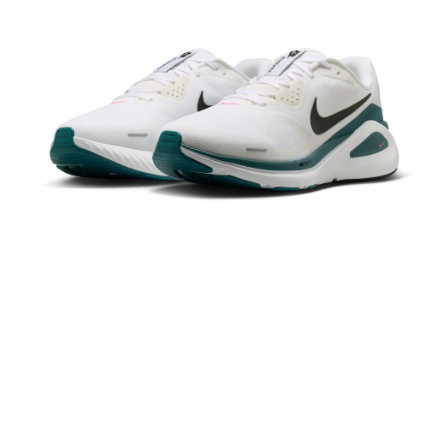
１．於結帳方式選擇「AFTEE先享後付」後，將跳轉至「AFTEE先享後付」
結帳頁面，進行簡訊認證並確認金額後，即可完成結帳。
２．訂單成立數日內，您將收到繳費通知簡訊。
３．收到繳費通知簡訊後14天內，點擊此簡訊中的連結，可透過四大超商／
ATM／網路銀行／等多元方式進行付款，方視為交易完成。
※ 請注意：結帳手續完成當下不需立刻繳費，但若您需要取消訂單，請聯絡
購買商品的店家。未經商家同意取消之訂單仍視為有效，需透過AFTEE先享
後付繳納相關費用。
※ 交易是否成功請以「AFTEE先享後付 」之結帳頁面顯示為準，若有關於
是否繳費成功／繳費後需取消欲退款等相關疑問，請聯繫「AFTEE先享後付
客戶支援中心」
https://netprotections.freshdesk.com/support/home
【注意事項】
１．透過由恩沛科技股份有限公司提供之「AFTEE先享後付」服務完成之交
易，需依本服務之必要範圍內提供個人資料，並將交易相關給付款項請求債
權轉讓予恩沛科技股份有限公司。
２．關於個人資料處理事宜，請瀏覽以下網址：
https://aftee.tw/terms/#terms3
３．未成年的使用者請事先徵得法定代理人或監護人之同意方可使用
「AFTEE先享後付」，若未經同意申辦者引起之損失，本公司不負相關責
任。
４．使用「AFTEE先享後付」時，將依據個別帳號之用戶狀況，依本公司即
時審查核予不同之上限額度；若仍有額度不足之情形，本公司將視審查結果
請求用戶進行身份認證。
５．嚴禁一人註冊多個帳號或使用他人資訊註冊。若發現惡意使用之情形，