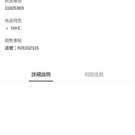
商品編號
信用卡分期付款
11825303
3 期 0 利率 每期
NT$1,050
21家銀行
商品特色
合作金庫商業銀行
第一商業銀行
LINE Pay
NIKE
華南商業銀行
彰化商業銀行
Apple Pay
上海商業儲蓄銀行
台北富邦商業銀行
銷售重點
國泰世華商業銀行
兆豐國際商業銀行
悠遊付
貨號：HJ1102115
臺灣中小企業銀行
台中商業銀行
匯豐（台灣）商業銀行
華泰商業銀行
Google Pay
聯邦商業銀行
遠東國際商業銀行
元大商業銀行
永豐商業銀行
全盈+PAY
玉山商業銀行
詳細說明
星展（台灣）商業銀行
相關推薦
台新國際商業銀行
中國信託商業銀行
AFTEE先享後付
台灣樂天信用卡公司
相關說明
【關於「AFTEE先享後付」】
AFTEE先享後付是「在收到商品之後才付款」的支付方式。 讓您購物簡單
運送方式
便利好安心！
１．簡單：不需註冊會員、不需綁卡、不需儲值。
宅配
２．便利：只要手機號碼，簡訊認證，即可結帳。
每筆NT$120，滿NT$1,500(含以上)免運費
３．安心：先確認商品／服務後，再付款。
【「AFTEE先享後付」結帳流程】