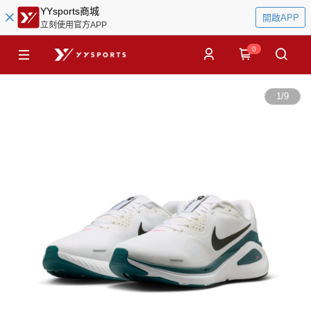
YYsports商城
開啟APP
立刻使用官方APP
0
1
/
9