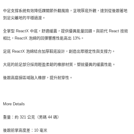
中足支撐系統有效降低踝關節外翻風險，呈現厚底外觀，達到從後跟著地
到足尖離地的平穩過渡。
全掌型 ReactX 中底，舒適緩震，提供優異能量回饋。與前代 React 技術
相比，ReactX 泡綿的回彈響應性能高出 13%。
足底 ReactX 泡綿結合加厚鞋底設計，創造出眾穩定性與支撐力。
大底的前足部分採用輕盈柔韌的橡膠材質，塑就優異的緩震性能。
後跟高磨損區域融入橡膠，提升耐穿性。
More Details
重量：約 321 公克（男碼 44 碼）
後跟前掌高度差：10 毫米