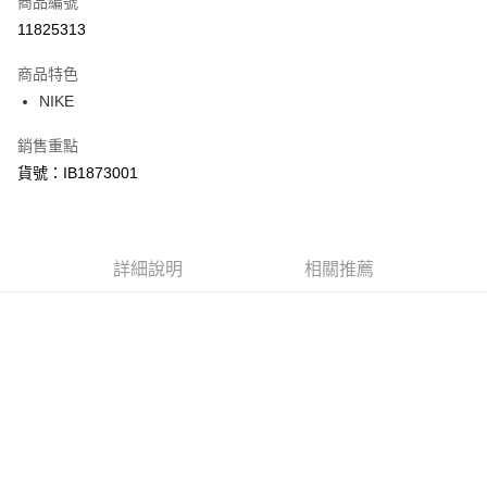
商品編號
信用卡分期付款
11825313
3 期 0 利率 每期
NT$1,140
21家銀行
商品特色
合作金庫商業銀行
第一商業銀行
LINE Pay
NIKE
華南商業銀行
彰化商業銀行
Apple Pay
上海商業儲蓄銀行
台北富邦商業銀行
銷售重點
國泰世華商業銀行
兆豐國際商業銀行
悠遊付
貨號：IB1873001
臺灣中小企業銀行
台中商業銀行
匯豐（台灣）商業銀行
華泰商業銀行
Google Pay
聯邦商業銀行
遠東國際商業銀行
元大商業銀行
永豐商業銀行
全盈+PAY
玉山商業銀行
詳細說明
星展（台灣）商業銀行
相關推薦
台新國際商業銀行
中國信託商業銀行
AFTEE先享後付
台灣樂天信用卡公司
相關說明
【關於「AFTEE先享後付」】
AFTEE先享後付是「在收到商品之後才付款」的支付方式。 讓您購物簡單
運送方式
便利好安心！
１．簡單：不需註冊會員、不需綁卡、不需儲值。
宅配
２．便利：只要手機號碼，簡訊認證，即可結帳。
每筆NT$120，滿NT$1,500(含以上)免運費
３．安心：先確認商品／服務後，再付款。
【「AFTEE先享後付」結帳流程】