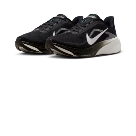
１．於結帳方式選擇「AFTEE先享後付」後，將跳轉至「AFTEE先享後付」
結帳頁面，進行簡訊認證並確認金額後，即可完成結帳。
２．訂單成立數日內，您將收到繳費通知簡訊。
３．收到繳費通知簡訊後14天內，點擊此簡訊中的連結，可透過四大超商／
ATM／網路銀行／等多元方式進行付款，方視為交易完成。
※ 請注意：結帳手續完成當下不需立刻繳費，但若您需要取消訂單，請聯絡
購買商品的店家。未經商家同意取消之訂單仍視為有效，需透過AFTEE先享
後付繳納相關費用。
※ 交易是否成功請以「AFTEE先享後付 」之結帳頁面顯示為準，若有關於
是否繳費成功／繳費後需取消欲退款等相關疑問，請聯繫「AFTEE先享後付
客戶支援中心」
https://netprotections.freshdesk.com/support/home
【注意事項】
１．透過由恩沛科技股份有限公司提供之「AFTEE先享後付」服務完成之交
易，需依本服務之必要範圍內提供個人資料，並將交易相關給付款項請求債
權轉讓予恩沛科技股份有限公司。
２．關於個人資料處理事宜，請瀏覽以下網址：
https://aftee.tw/terms/#terms3
３．未成年的使用者請事先徵得法定代理人或監護人之同意方可使用
「AFTEE先享後付」，若未經同意申辦者引起之損失，本公司不負相關責
任。
４．使用「AFTEE先享後付」時，將依據個別帳號之用戶狀況，依本公司即
時審查核予不同之上限額度；若仍有額度不足之情形，本公司將視審查結果
請求用戶進行身份認證。
５．嚴禁一人註冊多個帳號或使用他人資訊註冊。若發現惡意使用之情形，