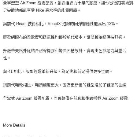
全掌塑型 Air Zoom 緩震配置，創造推進力十足的腳感，讓你從後跟著地到
足尖離地都能享受 Nike 高水準的能量回饋。
與前代 React 技術相比，ReactX 泡綿的回彈響應性能高出 13%。
輕盈網眼布的柔軟度和透氣性均優於前代版本，讓雙腳始終保持舒適。
升級華夫格外底結合耐穿橡膠和彎曲凹槽設計，實現出色抓地力與靈活
性。
與 41 相比，版型經過革新升級，為足尖和前足提供更多空間。
與前代鞋款相比，鞋頭翹度更大，因為更新後的鞋型增加了鞋頭的曲線
全掌式 Air Zoom 緩震配置，而舊款僅在前腳和後跟搭載 Air Zoom 緩震
More Details