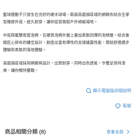
籃球運動不只發生在完好的硬木球場。鞋面高磨損區域的網眼布結合全掌
型橡膠外底，經久耐穿，讓你從容駕馭戶外崎嶇場地。
中底搭載雙密度泡棉，在硬質泡棉外層上疊加柔軟回彈的泡棉層。結合後
跟匠心排布的鏤空設計，創造出富有彈性的支撐緩震性能，塑就舒適邁步
體驗和柔軟的落地體驗。
高磨損區域採用網眼佈設計，出眾耐穿，同時出色透氣，令雙足保持清
爽，讓你暢快鏖戰。
顯示電腦版詳細說明
客服
商品相關分類 (8)
查看全部