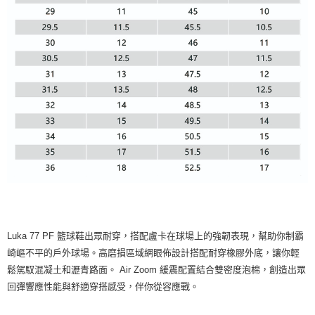
Luka 77 PF 籃球鞋出眾耐穿，搭配盧卡在球場上的強韌表現，幫助你制霸
崎嶇不平的戶外球場。高磨損區域網眼佈設計搭配耐穿橡膠外底，讓你輕
鬆駕馭混凝土和瀝青路面。 Air Zoom 緩震配置結合雙密度泡棉，創造出眾
回彈響應性能與舒適穿搭感受，伴你從容應戰。