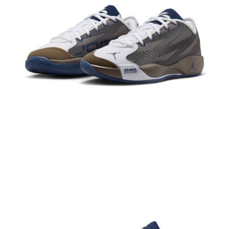
結帳頁面，進行簡訊認證並確認金額後，即可完成結帳。
２．訂單成立數日內，您將收到繳費通知簡訊。
３．收到繳費通知簡訊後14天內，點擊此簡訊中的連結，可透過四大超商／
ATM／網路銀行／等多元方式進行付款，方視為交易完成。
※ 請注意：結帳手續完成當下不需立刻繳費，但若您需要取消訂單，請聯絡
購買商品的店家。未經商家同意取消之訂單仍視為有效，需透過AFTEE先享
後付繳納相關費用。
※ 交易是否成功請以「AFTEE先享後付 」之結帳頁面顯示為準，若有關於
是否繳費成功／繳費後需取消欲退款等相關疑問，請聯繫「AFTEE先享後付
客戶支援中心」
https://netprotections.freshdesk.com/support/home
【注意事項】
１．透過由恩沛科技股份有限公司提供之「AFTEE先享後付」服務完成之交
易，需依本服務之必要範圍內提供個人資料，並將交易相關給付款項請求債
權轉讓予恩沛科技股份有限公司。
２．關於個人資料處理事宜，請瀏覽以下網址：
https://aftee.tw/terms/#terms3
３．未成年的使用者請事先徵得法定代理人或監護人之同意方可使用
「AFTEE先享後付」，若未經同意申辦者引起之損失，本公司不負相關責
任。
４．使用「AFTEE先享後付」時，將依據個別帳號之用戶狀況，依本公司即
時審查核予不同之上限額度；若仍有額度不足之情形，本公司將視審查結果
請求用戶進行身份認證。
５．嚴禁一人註冊多個帳號或使用他人資訊註冊。若發現惡意使用之情形，
恩沛科技股份有限公司將有權停止該用戶之使用額度並採取法律行動。