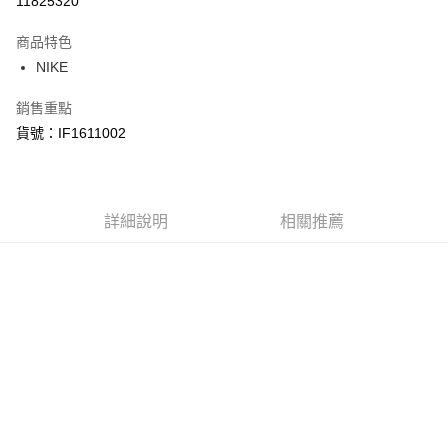
11825320
3 期 0 利率 每期
NT$723
21家銀行
商品特色
合作金庫商業銀行
第一商業銀行
LINE Pay
NIKE
華南商業銀行
彰化商業銀行
Apple Pay
上海商業儲蓄銀行
台北富邦商業銀行
銷售重點
國泰世華商業銀行
兆豐國際商業銀行
悠遊付
貨號：IF1611002
臺灣中小企業銀行
台中商業銀行
匯豐（台灣）商業銀行
華泰商業銀行
Google Pay
聯邦商業銀行
遠東國際商業銀行
元大商業銀行
永豐商業銀行
全盈+PAY
玉山商業銀行
詳細說明
星展（台灣）商業銀行
相關推薦
台新國際商業銀行
中國信託商業銀行
AFTEE先享後付
台灣樂天信用卡公司
相關說明
【關於「AFTEE先享後付」】
AFTEE先享後付是「在收到商品之後才付款」的支付方式。 讓您購物簡單
運送方式
便利好安心！
１．簡單：不需註冊會員、不需綁卡、不需儲值。
宅配
２．便利：只要手機號碼，簡訊認證，即可結帳。
每筆NT$120，滿NT$1,500(含以上)免運費
３．安心：先確認商品／服務後，再付款。
【「AFTEE先享後付」結帳流程】
１．於結帳方式選擇「AFTEE先享後付」後，將跳轉至「AFTEE先享後付」