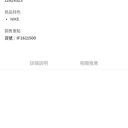
11825323
3 期 0 利率 每期
NT$930
21家銀行
商品特色
合作金庫商業銀行
第一商業銀行
LINE Pay
NIKE
華南商業銀行
彰化商業銀行
Apple Pay
上海商業儲蓄銀行
台北富邦商業銀行
銷售重點
國泰世華商業銀行
兆豐國際商業銀行
悠遊付
貨號：IF1611500
臺灣中小企業銀行
台中商業銀行
匯豐（台灣）商業銀行
華泰商業銀行
Google Pay
聯邦商業銀行
遠東國際商業銀行
元大商業銀行
永豐商業銀行
全盈+PAY
玉山商業銀行
詳細說明
星展（台灣）商業銀行
相關推薦
台新國際商業銀行
中國信託商業銀行
AFTEE先享後付
台灣樂天信用卡公司
相關說明
【關於「AFTEE先享後付」】
AFTEE先享後付是「在收到商品之後才付款」的支付方式。 讓您購物簡單
運送方式
便利好安心！
１．簡單：不需註冊會員、不需綁卡、不需儲值。
宅配
２．便利：只要手機號碼，簡訊認證，即可結帳。
每筆NT$120，滿NT$1,500(含以上)免運費
３．安心：先確認商品／服務後，再付款。
【「AFTEE先享後付」結帳流程】
１．於結帳方式選擇「AFTEE先享後付」後，將跳轉至「AFTEE先享後付」