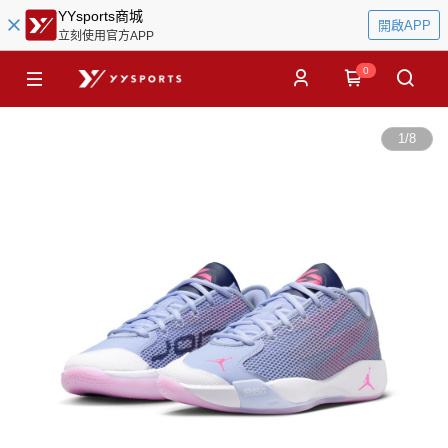
YYsports商城
開啟APP
立刻使用官方APP
0
1
/
8