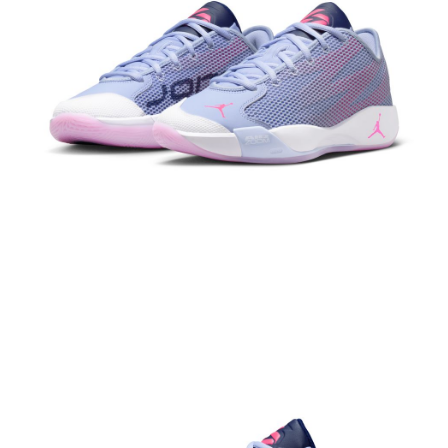
結帳頁面，進行簡訊認證並確認金額後，即可完成結帳。
２．訂單成立數日內，您將收到繳費通知簡訊。
３．收到繳費通知簡訊後14天內，點擊此簡訊中的連結，可透過四大超商／
ATM／網路銀行／等多元方式進行付款，方視為交易完成。
※ 請注意：結帳手續完成當下不需立刻繳費，但若您需要取消訂單，請聯絡
購買商品的店家。未經商家同意取消之訂單仍視為有效，需透過AFTEE先享
後付繳納相關費用。
※ 交易是否成功請以「AFTEE先享後付 」之結帳頁面顯示為準，若有關於
是否繳費成功／繳費後需取消欲退款等相關疑問，請聯繫「AFTEE先享後付
客戶支援中心」
https://netprotections.freshdesk.com/support/home
【注意事項】
１．透過由恩沛科技股份有限公司提供之「AFTEE先享後付」服務完成之交
易，需依本服務之必要範圍內提供個人資料，並將交易相關給付款項請求債
權轉讓予恩沛科技股份有限公司。
２．關於個人資料處理事宜，請瀏覽以下網址：
https://aftee.tw/terms/#terms3
３．未成年的使用者請事先徵得法定代理人或監護人之同意方可使用
「AFTEE先享後付」，若未經同意申辦者引起之損失，本公司不負相關責
任。
４．使用「AFTEE先享後付」時，將依據個別帳號之用戶狀況，依本公司即
時審查核予不同之上限額度；若仍有額度不足之情形，本公司將視審查結果
請求用戶進行身份認證。
５．嚴禁一人註冊多個帳號或使用他人資訊註冊。若發現惡意使用之情形，
恩沛科技股份有限公司將有權停止該用戶之使用額度並採取法律行動。