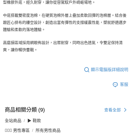
型橡膠外底，經久耐穿，讓你從容駕馭戶外崎嶇場地。
中底搭載雙密度泡棉，在硬質泡棉外層上疊加柔軟回彈的泡棉層。結合後
跟匠心排布的鏤空設計，創造出富有彈性的支撐緩震性能，塑就舒適邁步
體驗和柔軟的落地體驗。
高磨損區域採用網眼佈設計，出眾耐穿，同時出色透氣，令雙足保持清
爽，讓你暢快鏖戰。
顯示電腦版詳細說明
客服
商品相關分類 (9)
查看全部
全站商品
▶ 鞋款
💁🏻‍♂️ 男性專區
所有男性商品