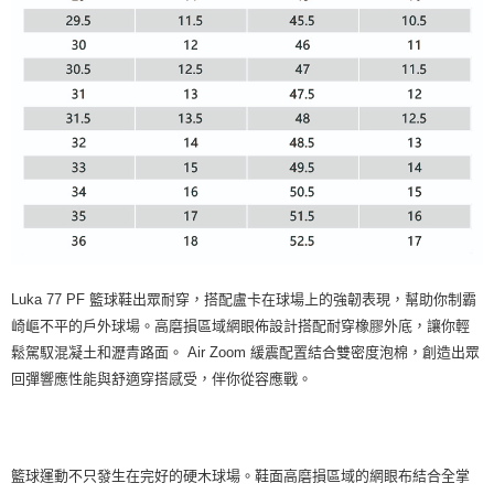
Luka 77 PF 籃球鞋出眾耐穿，搭配盧卡在球場上的強韌表現，幫助你制霸
崎嶇不平的戶外球場。高磨損區域網眼佈設計搭配耐穿橡膠外底，讓你輕
鬆駕馭混凝土和瀝青路面。 Air Zoom 緩震配置結合雙密度泡棉，創造出眾
回彈響應性能與舒適穿搭感受，伴你從容應戰。
籃球運動不只發生在完好的硬木球場。鞋面高磨損區域的網眼布結合全掌