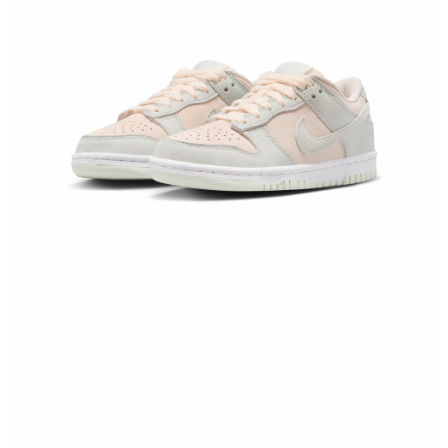
１．於結帳方式選擇「AFTEE先享後付」後，將跳轉至「AFTEE先享後付」
結帳頁面，進行簡訊認證並確認金額後，即可完成結帳。
２．訂單成立數日內，您將收到繳費通知簡訊。
３．收到繳費通知簡訊後14天內，點擊此簡訊中的連結，可透過四大超商／
ATM／網路銀行／等多元方式進行付款，方視為交易完成。
※ 請注意：結帳手續完成當下不需立刻繳費，但若您需要取消訂單，請聯絡
購買商品的店家。未經商家同意取消之訂單仍視為有效，需透過AFTEE先享
後付繳納相關費用。
※ 交易是否成功請以「AFTEE先享後付 」之結帳頁面顯示為準，若有關於
是否繳費成功／繳費後需取消欲退款等相關疑問，請聯繫「AFTEE先享後付
客戶支援中心」
https://netprotections.freshdesk.com/support/home
【注意事項】
１．透過由恩沛科技股份有限公司提供之「AFTEE先享後付」服務完成之交
易，需依本服務之必要範圍內提供個人資料，並將交易相關給付款項請求債
權轉讓予恩沛科技股份有限公司。
２．關於個人資料處理事宜，請瀏覽以下網址：
https://aftee.tw/terms/#terms3
３．未成年的使用者請事先徵得法定代理人或監護人之同意方可使用
「AFTEE先享後付」，若未經同意申辦者引起之損失，本公司不負相關責
任。
４．使用「AFTEE先享後付」時，將依據個別帳號之用戶狀況，依本公司即
時審查核予不同之上限額度；若仍有額度不足之情形，本公司將視審查結果
請求用戶進行身份認證。
５．嚴禁一人註冊多個帳號或使用他人資訊註冊。若發現惡意使用之情形，