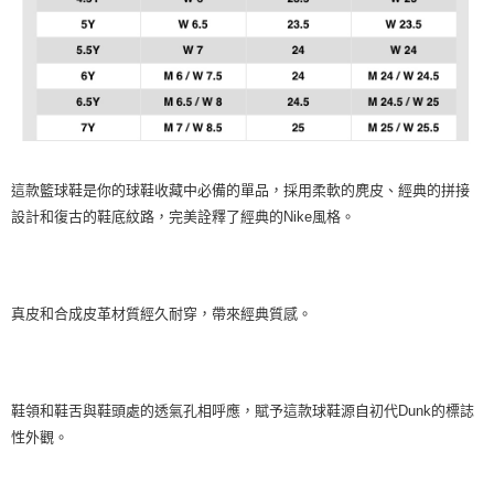
這款籃球鞋是你的球鞋收藏中必備的單品，採用柔軟的麂皮、經典的拼接
設計和復古的鞋底紋路，完美詮釋了經典的Nike風格。
真皮和合成皮革材質經久耐穿，帶來經典質感。
鞋領和鞋舌與鞋頭處的透氣孔相呼應，賦予這款球鞋源自初代Dunk的標誌
性外觀。