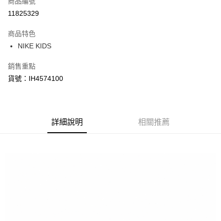
商品編號
信用卡分期付款
11825329
3 期 0 利率 每期
NT$900
21家銀行
商品特色
合作金庫商業銀行
第一商業銀行
LINE Pay
NIKE KIDS
華南商業銀行
彰化商業銀行
Apple Pay
上海商業儲蓄銀行
台北富邦商業銀行
銷售重點
國泰世華商業銀行
兆豐國際商業銀行
悠遊付
貨號：IH4574100
臺灣中小企業銀行
台中商業銀行
匯豐（台灣）商業銀行
華泰商業銀行
Google Pay
聯邦商業銀行
遠東國際商業銀行
元大商業銀行
永豐商業銀行
全盈+PAY
玉山商業銀行
詳細說明
星展（台灣）商業銀行
相關推薦
台新國際商業銀行
中國信託商業銀行
AFTEE先享後付
台灣樂天信用卡公司
相關說明
【關於「AFTEE先享後付」】
AFTEE先享後付是「在收到商品之後才付款」的支付方式。 讓您購物簡單
運送方式
便利好安心！
１．簡單：不需註冊會員、不需綁卡、不需儲值。
宅配
２．便利：只要手機號碼，簡訊認證，即可結帳。
每筆NT$120，滿NT$1,500(含以上)免運費
３．安心：先確認商品／服務後，再付款。
【「AFTEE先享後付」結帳流程】